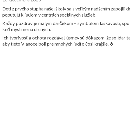
Deti z prvého stupňa našej školy sa s veľkým nadšením zapojili 
poputujú k ľuďom v centrách sociálnych služieb.
Každý pozdrav je malým darčekom – symbolom láskavosti, spolupa
keď myslíme na druhých.
Ich tvorivosť a ochota rozdávať úsmev sú dôkazom, že solidar
aby tieto Vianoce boli pre mnohých ľudí o čosi krajšie. 🌟