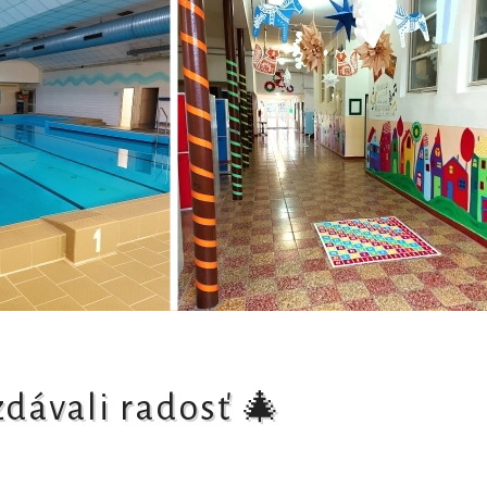
zdávali radosť 🎄