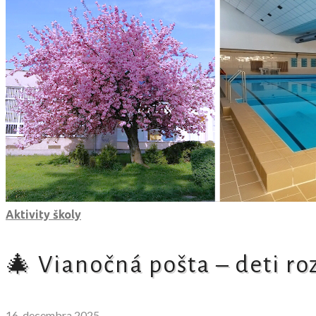
Aktivity školy
🎄 Vianočná pošta – deti ro
16. decembra 2025