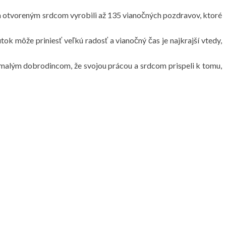
i a otvoreným srdcom vyrobili až 135 vianočných pozdravov, ktoré
k môže priniesť veľkú radosť a vianočný čas je najkrajší vtedy,
malým dobrodincom, že svojou prácou a srdcom prispeli k tomu,