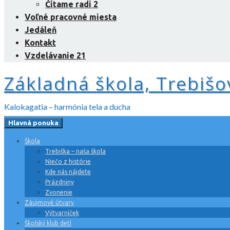
Čítame radi 2
Voľné pracovné miesta
Jedáleň
Kontakt
Vzdelávanie 21
Základná škola, Trebišo
Kalokagatia – harmónia tela a ducha
Hlavná ponuka
Škola
Trebiška – naša škola
Niečo z histórie
Kde nás nájdete
Prázdniny
Zvonenie
Záujmové útvary
Výtvarníček
Školský klub detí