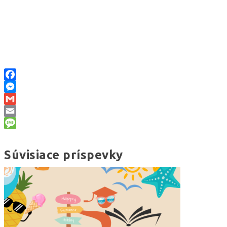
Facebook
Messenger
Gmail
Email
Message
Súvisiace príspevky