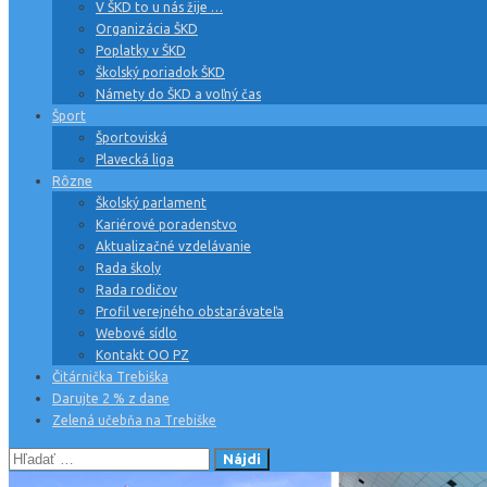
V ŠKD to u nás žije …
Organizácia ŠKD
Poplatky v ŠKD
Školský poriadok ŠKD
Námety do ŠKD a voľný čas
Šport
Športoviská
Plavecká liga
Rôzne
Školský parlament
Kariérové poradenstvo
Aktualizačné vzdelávanie
Rada školy
Rada rodičov
Profil verejného obstarávateľa
Webové sídlo
Kontakt OO PZ
Čitárnička Trebiška
Darujte 2 % z dane
Zelená učebňa na Trebiške
Hľadať: