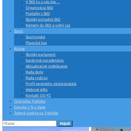
V ŠKD to u nás žije …
Organizácia ŠKD
Poplatky v ŠKD
Školský poriadok ŠKD
Námety do ŠKD a voľný čas
Šport
Športoviská
Plavecká liga
Rôzne
Školský parlament
Kariérové poradenstvo
Aktualizačné vzdelávanie
Rada školy
Rada rodičov
Profil verejného obstarávateľa
Webové sídlo
Kontakt OO PZ
Čitárnička Trebiška
Darujte 2 % z dane
Zelená učebňa na Trebiške
Hľadať: