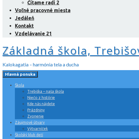
Čítame radi 2
Voľné pracovné miesta
Jedáleň
Kontakt
Vzdelávanie 21
Základná škola, Trebišo
Kalokagatia – harmónia tela a ducha
Hlavná ponuka
Škola
Trebiška – naša škola
Niečo z histórie
Kde nás nájdete
Prázdniny
Zvonenie
Záujmové útvary
Výtvarníček
Školský klub detí