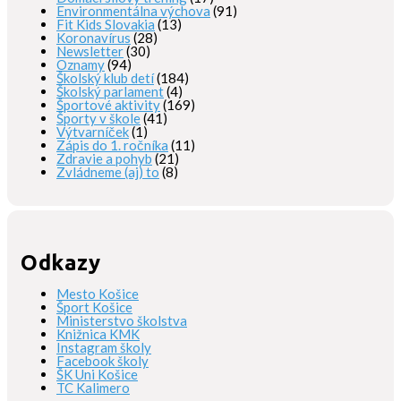
Environmentálna výchova
(91)
Fit Kids Slovakia
(13)
Koronavírus
(28)
Newsletter
(30)
Oznamy
(94)
Školský klub detí
(184)
Školský parlament
(4)
Športové aktivity
(169)
Športy v škole
(41)
Výtvarníček
(1)
Zápis do 1. ročníka
(11)
Zdravie a pohyb
(21)
Zvládneme (aj) to
(8)
Odkazy
Mesto Košice
Šport Košice
Ministerstvo školstva
Knižnica KMK
Instagram školy
Facebook školy
ŠK Uni Košice
TC Kalimero