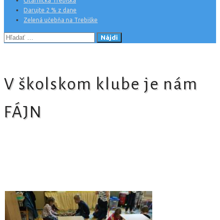
Čitárnička Trebiška
Darujte 2 % z dane
Zelená učebňa na Trebiške
Hľadať:
V školskom klube je nám
FÁJN