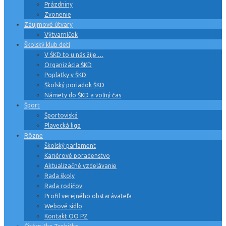
Prázdniny
Zvonenie
Záujmové útvary
Výtvarníček
Školský klub detí
V ŠKD to u nás žije …
Organizácia ŠKD
Poplatky v ŠKD
Školský poriadok ŠKD
Námety do ŠKD a voľný čas
Šport
Športoviská
Plavecká liga
Rôzne
Školský parlament
Kariérové poradenstvo
Aktualizačné vzdelávanie
Rada školy
Rada rodičov
Profil verejného obstarávateľa
Webové sídlo
Kontakt OO PZ