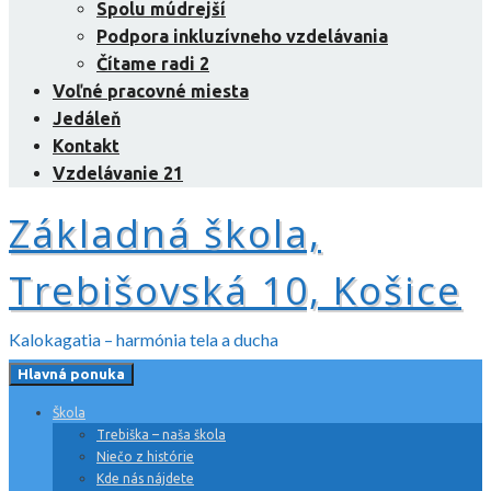
Spolu múdrejší
Podpora inkluzívneho vzdelávania
Čítame radi 2
Voľné pracovné miesta
Jedáleň
Kontakt
Vzdelávanie 21
Základná škola,
Trebišovská 10, Košice
Kalokagatia – harmónia tela a ducha
Hlavná ponuka
Škola
Trebiška – naša škola
Niečo z histórie
Kde nás nájdete