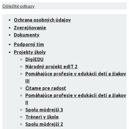
Skip
Dôležité odkazy
to
content
Ochrana osobných údajov
Zverejňovanie
Dokumenty
Podporný tím
Projekty školy
DigiEDU
Národný projekt edIT 2
Pomáhajúce profesie v edukácii detí a žiakov
III
Čítame pre radosť
Pomáhajúce profesie v edukácii detí a žiakov
II
Spolu múdrejší 3
Tréneri v škole
Spolu múdrejší 2