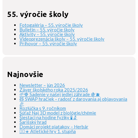
55. výročie školy
Fotogaléria – 55. výročie školy
Bulletin – 55. výročie školy
Aktivity – 55. výročie školy
Videoprezenácia školy – 55. výročie školy
Príhovor – 55. výročie školy
Najnovšie
Newsletter – jún 2026
Záver školského roka 2025/2026
🌱🍓 Sadenie v našej jedlej záhrade 🍇🫐
🧸 SWAP hračiek – radosť z darovania aj objavovania
🎉
Rozlúčka s 9. ročníkom
Súťaž Naj 3D model z biológie/chémie
Šiestaci na hodine fyziky 🧪🔬
Šarišský hrad
Domáci projekt piatakov – Herbár
🏃‍♀️☀️ Atletické hry 1. stupňa