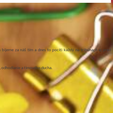
bijeme za náš tím a dnes to pocíti každý na tribúnach aj pred
lu, odhodlanie a tímového ducha.