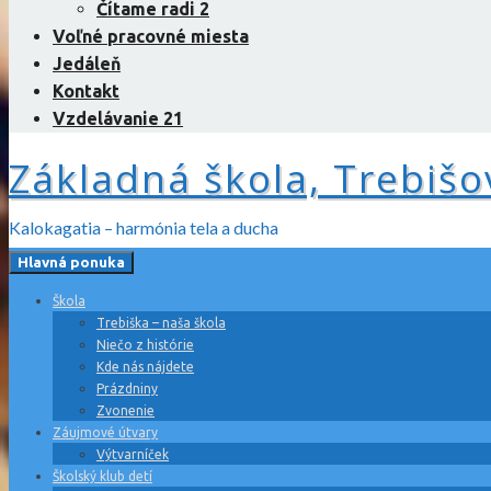
Čítame radi 2
Voľné pracovné miesta
Jedáleň
Kontakt
Vzdelávanie 21
Základná škola, Trebišo
Kalokagatia – harmónia tela a ducha
Hlavná ponuka
Škola
Trebiška – naša škola
Niečo z histórie
Kde nás nájdete
Prázdniny
Zvonenie
Záujmové útvary
Výtvarníček
Školský klub detí