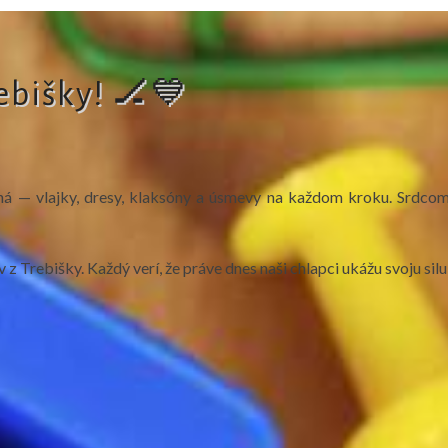
rebišky! 🏒💙
á — vlajky, dresy, klaksóny a úsmevy na každom kroku. Srdcom 
v z Trebišky. Každý verí, že práve dnes naši chlapci ukážu svoju si