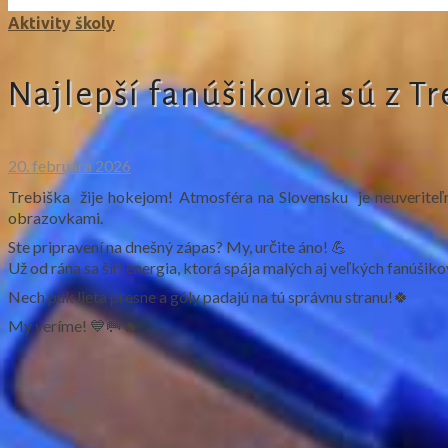
Aktivity školy
Najlepší fanúšikovia sú z T
20. februára 2026
Trebiška žije hokejom! Atmosféra na Slovensku je neuveriteľn
obrazovkami.
Ste pripravení na dnešný zápas? My, určite áno! 💪
Už od rána sa šíri energia, ktorá spája malých aj veľkých fanúšiko
Nech puk lieta presne a góly padajú na tú správnu stranu!🍀
My veríme!
💙🥅🔥