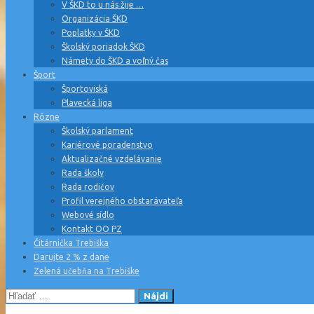
V ŠKD to u nás žije …
Organizácia ŠKD
Poplatky v ŠKD
Školský poriadok ŠKD
Námety do ŠKD a voľný čas
Šport
Športoviská
Plavecká liga
Rôzne
Školský parlament
Kariérové poradenstvo
Aktualizačné vzdelávanie
Rada školy
Rada rodičov
Profil verejného obstarávateľa
Webové sídlo
Kontakt OO PZ
Čitárnička Trebiška
Darujte 2 % z dane
Zelená učebňa na Trebiške
Hľadať: