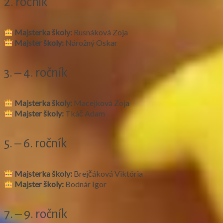
2. ročník
Majsterka školy:
Rusnáková Zoja
Majster školy:
Nárožný Oskar
3. – 4. ročník
Majsterka školy:
Macejková Zoja
Majster školy:
Tkáč Adam
5. – 6. ročník
Majsterka školy:
Brejčáková Viktória
Majster školy:
Bodnár Igor
7. – 9. ročník