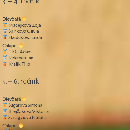
3. – 4. ročník
Dievčatá
Macejková Zoja
Špirková Olívia
Hajduková Linda
Chlapci
Tkáč Adam
Kelemen Ján
Králik Filip
5. – 6. ročník
Dievčatá
Šugárová Simona
Brejčáková Viktória
Szilágyiová Natália
Chlapci