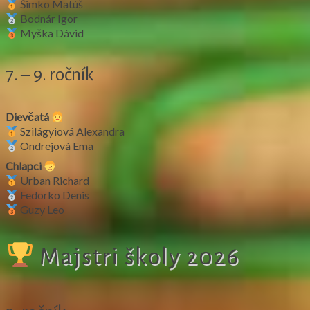
Šimko Matúš
Bodnár Igor
Myška Dávid
7. – 9. ročník
Dievčatá
Szilágyiová Alexandra
Ondrejová Ema
Chlapci
Urban Richard
Fedorko Denis
Guzy Leo
Majstri školy 2026