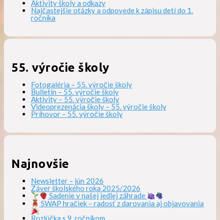
Aktivity školy a odkazy
Najčastejšie otázky a odpovede k zápisu detí do 1.
ročníka
55. výročie školy
Fotogaléria – 55. výročie školy
Bulletin – 55. výročie školy
Aktivity – 55. výročie školy
Videoprezenácia školy – 55. výročie školy
Príhovor – 55. výročie školy
Najnovšie
Newsletter – jún 2026
Záver školského roka 2025/2026
Sadenie v našej jedlej záhrade
SWAP hračiek – radosť z darovania aj objavovania
Rozlúčka s 9. ročníkom