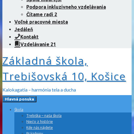
Podpora inkluzívneho vzdelávania
Čítame radi 2
Voľné pracovné miesta
Jedáleň
Kontakt
Vzdelávanie 21
Základná škola,
Trebišovská 10, Košice
Kalokagatia – harmónia tela a ducha
Hlavná ponuka
Škola
Trebiška – naša škola
Niečo z histórie
Kde nás nájdete
Prázdniny