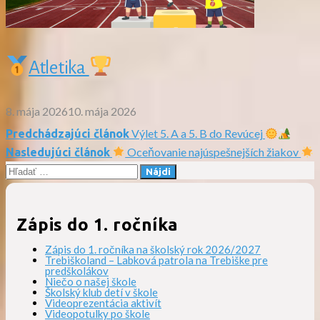
Atletika
8. mája 2026
10. mája 2026
Výlet 5. A a 5. B do Revúcej
Predchádzajúci článok
Navigácia
Oceňovanie najúspešnejších žiakov
Nasledujúci článok
Hľadať:
v
článku
Zápis do 1. ročníka
Zápis do 1. ročníka na školský rok 2026/2027
Trebiškoland – Labková patrola na Trebiške pre
predškolákov
Niečo o našej škole
Školský klub detí v škole
Videoprezentácia aktivít
Videopotulky po škole