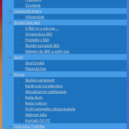
Zvonenie
Záujmové útvary
Výtvarníček
Školský klub detí
V ŠKD to u nás žije …
Organizácia ŠKD
Poplatky v ŠKD
Školský poriadok ŠKD
Námety do ŠKD a voľný čas
Šport
Športoviská
Plavecká liga
Rôzne
Školský parlament
Kariérové poradenstvo
Aktualizačné vzdelávanie
Rada školy
Rada rodičov
Profil verejného obstarávateľa
Webové sídlo
Kontakt OO PZ
Čitárnička Trebiška