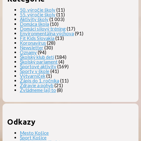
50. výročie školy
(11)
55. výročie školy
(11)
Aktivity školy
(1 003)
Domáca škola
(10)
Domáci silový tréning
(17)
Environmentálna výchova
(91)
Fit Kids Slovakia
(13)
Koronavírus
(28)
Newsletter
(30)
Oznamy
(94)
Školský klub detí
(184)
Školský parlament
(4)
Športové aktivity
(169)
Športy v škole
(41)
Výtvarníček
(1)
Zápis do 1. ročníka
(11)
Zdravie a pohyb
(21)
Zvládneme (aj) to
(8)
Odkazy
Mesto Košice
Šport Košice