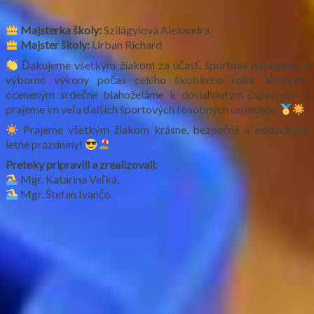
Majsterka školy:
Szilágyiová Alexandra
Majster školy:
Urban Richard
Ďakujeme všetkým žiakom za účasť, športové nasadenie a
výborné výkony počas celého školského roka. Všetkým
oceneným srdečne blahoželáme k dosiahnutým úspechom a
prajeme im veľa ďalších športových i osobných úspechov.
Prajeme všetkým žiakom krásne, bezpečné a oddychové
letné prázdniny!
Preteky pripravili a zrealizovali:
Mgr. Katarína Veľká,
Mgr. Štefan Ivančo.