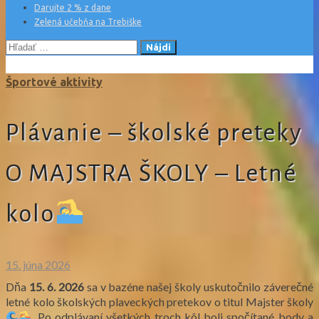
Darujte 2 % z dane
Zelená učebňa na Trebiške
Hľadať:
Športové aktivity
Plávanie – školské preteky
O MAJSTRA ŠKOLY – Letné
kolo
15. júna 2026
Dňa
15. 6. 2026
sa v bazéne našej školy uskutočnilo záverečné
letné kolo školských plaveckých pretekov o titul Majster školy
. Po odplávaní všetkých troch kôl boli spočítané body a