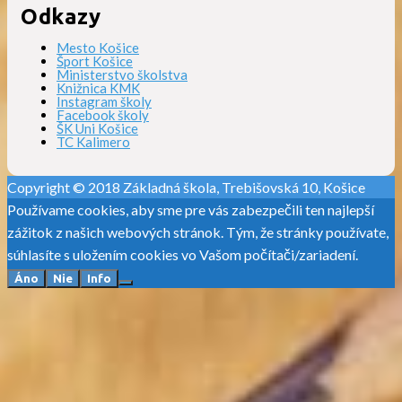
Odkazy
Mesto Košice
Šport Košice
Ministerstvo školstva
Knižnica KMK
Instagram školy
Facebook školy
ŠK Uni Košice
TC Kalimero
Copyright © 2018 Základná škola, Trebišovská 10, Košice
Používame cookies, aby sme pre vás zabezpečili ten najlepší
zážitok z našich webových stránok. Tým, že stránky používate,
súhlasíte s uložením cookies vo Vašom počítači/zariadení.
Áno
Nie
Info