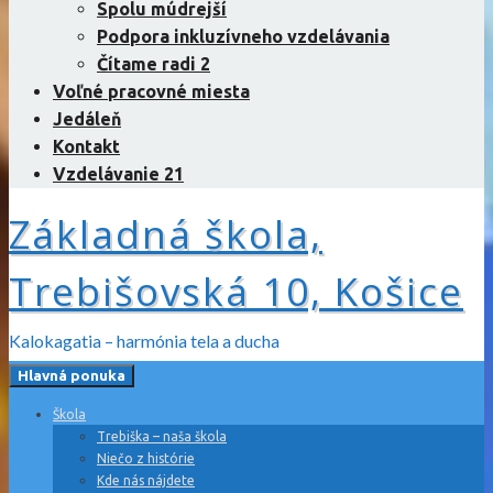
Spolu múdrejší
Podpora inkluzívneho vzdelávania
Čítame radi 2
Voľné pracovné miesta
Jedáleň
Kontakt
Vzdelávanie 21
Základná škola,
Trebišovská 10, Košice
Kalokagatia – harmónia tela a ducha
Hlavná ponuka
Škola
Trebiška – naša škola
Niečo z histórie
Kde nás nájdete