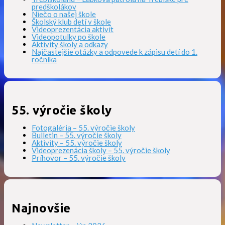
predškolákov
Niečo o našej škole
Školský klub detí v škole
Videoprezentácia aktivít
Videopotulky po škole
Aktivity školy a odkazy
Najčastejšie otázky a odpovede k zápisu detí do 1.
ročníka
55. výročie školy
Fotogaléria – 55. výročie školy
Bulletin – 55. výročie školy
Aktivity – 55. výročie školy
Videoprezenácia školy – 55. výročie školy
Príhovor – 55. výročie školy
Najnovšie