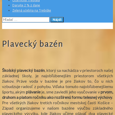
Čitárnička Trebiška
Darujte 2 % z dane
Zelená učebňa na Trebiške
Hľadať:
Plavecký bazén
Školský plavecký bazén
, ktorý sa nachádza v priestoroch našej
základnej školy, je najobľúbenejším priestorom všetkých
žiakov. Práve voda v bazéne je pre žiakov to, čo u nich
vzbudzuje radosť z pohybu. Vďaka tomuto najobľúbenejšiemu
športu, akým
plávanie
je, sme zaviedli jeho vyučovanie v
prvom,
druhom a piatom ročníku ako rozšírenú formu telesnej výchovy
.
Pre všetkých žiakov tretích ročníkov mestskej časti Košice –
Západ organizujeme v našom bazéne výučbu základného
plaveckého výcviku, kde žiakov učíme plávať dva plavecké