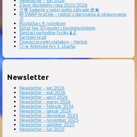
Newsletter – jún 2026
Záver školského roka 2025/2026
🌱🍓 Sadenie v našej jedlej záhrade 🍇🫐
🧸 SWAP hračiek – radosť z darovania aj objavovania
🎉
Rozlúčka s 9. ročníkom
Súťaž Naj 3D model z biológie/chémie
Šiestaci na hodine fyziky 🧪🔬
Šarišský hrad
Domáci projekt piatakov – Herbár
🏃‍♀️☀️ Atletické hry 1. stupňa
Newsletter
Newsletter – jún 2026
Newsletter – máj 2026
Newsletter – apríl 2026
Newsletter – marec 2026
Newsletter – február 2026
Newsletter – január 2026
Newsletter – december 2025
Newsletter – november 2025
Newsletter – október 2025
Newsletter – jún 2025