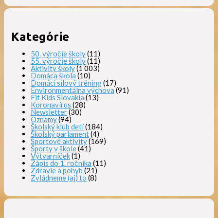
Kategórie
50. výročie školy
(11)
55. výročie školy
(11)
Aktivity školy
(1 003)
Domáca škola
(10)
Domáci silový tréning
(17)
Environmentálna výchova
(91)
Fit Kids Slovakia
(13)
Koronavírus
(28)
Newsletter
(30)
Oznamy
(94)
Školský klub detí
(184)
Školský parlament
(4)
Športové aktivity
(169)
Športy v škole
(41)
Výtvarníček
(1)
Zápis do 1. ročníka
(11)
Zdravie a pohyb
(21)
Zvládneme (aj) to
(8)