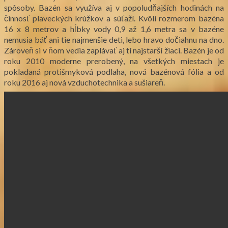
spôsoby. Bazén sa využíva aj v popoludňajších hodinách na
činnosť plaveckých krúžkov a súťaží. Kvôli rozmerom bazéna
16 x 8 metrov a hĺbky vody 0,9 až 1,6 metra sa v bazéne
nemusia báť ani tie najmenšie deti, lebo hravo dočiahnu na dno.
Zároveň si v ňom vedia zaplávať aj tí najstarší žiaci. Bazén je od
roku 2010 moderne prerobený, na všetkých miestach je
pokladaná protišmyková podlaha, nová bazénová fólia a od
roku 2016 aj nová vzduchotechnika a sušiareň.