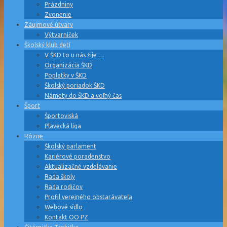
Prázdniny
Zvonenie
Záujmové útvary
Výtvarníček
Školský klub detí
V ŠKD to u nás žije …
Organizácia ŠKD
Poplatky v ŠKD
Školský poriadok ŠKD
Námety do ŠKD a voľný čas
Šport
Športoviská
Plavecká liga
Rôzne
Školský parlament
Kariérové poradenstvo
Aktualizačné vzdelávanie
Rada školy
Rada rodičov
Profil verejného obstarávateľa
Webové sídlo
Kontakt OO PZ