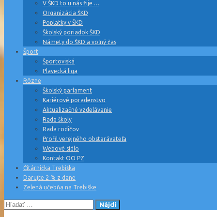
V ŠKD to u nás žije …
Organizácia ŠKD
Poplatky v ŠKD
Školský poriadok ŠKD
Námety do ŠKD a voľný čas
Šport
Športoviská
Plavecká liga
Rôzne
Školský parlament
Kariérové poradenstvo
Aktualizačné vzdelávanie
Rada školy
Rada rodičov
Profil verejného obstarávateľa
Webové sídlo
Kontakt OO PZ
Čitárnička Trebiška
Darujte 2 % z dane
Zelená učebňa na Trebiške
Hľadať: