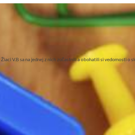
 Žiaci V.B sa na jednej z nich zúčastnili a obohatili si vedomosti o