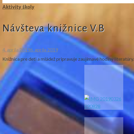
Aktivity školy
Návšteva knižnice V.B
4. apríla 2019
6. apríla 2019
Knižnica pre deti a mládež pripravuje zaujímavé hodiny literatúry.