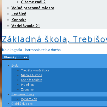
Čítame radi 2
Voľné pracovné miesta
Jedáleň
Kontakt
Vzdelávanie 21
Základná škola, Trebišo
Kalokagatia – harmónia tela a ducha
Hlavná ponuka
Škola
Trebiška – naša škola
Niečo z histórie
Kde nás nájdete
Prázdniny
Zvonenie
Záujmové útvary
Výtvarníček
Školský klub detí