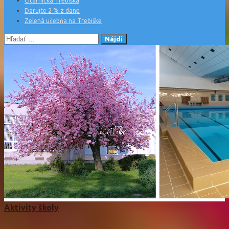
Čitárnička Trebiška
Darujte 2 % z dane
Zelená učebňa na Trebiške
Hľadať:
Aktivity školy