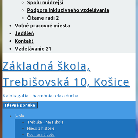
Spolu múdrejší
Podpora inkluzívneho vzdelávania
Čítame radi 2
Voľné pracovné miesta
Jedáleň
Kontakt
Vzdelávanie 21
Základná škola,
Trebišovská 10, Košice
Kalokagatia – harmónia tela a ducha
Hlavná ponuka
Škola
Trebiška – naša škola
Niečo z histórie
Kde nás nájdete