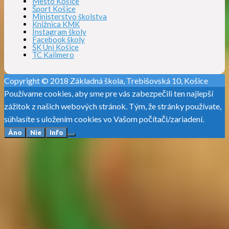
Mesto Košice
Šport Košice
Ministerstvo školstva
Knižnica KMK
Instagram školy
Facebook školy
ŠK Uni Košice
TC Kalimero
Copyright © 2018 Základná škola, Trebišovská 10, Košice
Používame cookies, aby sme pre vás zabezpečili ten najlepší
zážitok z našich webových stránok. Tým, že stránky používate,
súhlasíte s uložením cookies vo Vašom počítači/zariadení.
Áno
Nie
Info