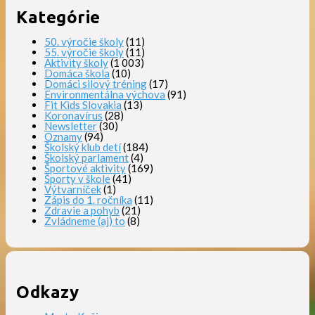
Kategórie
50. výročie školy
(11)
55. výročie školy
(11)
Aktivity školy
(1 003)
Domáca škola
(10)
Domáci silový tréning
(17)
Environmentálna výchova
(91)
Fit Kids Slovakia
(13)
Koronavírus
(28)
Newsletter
(30)
Oznamy
(94)
Školský klub detí
(184)
Školský parlament
(4)
Športové aktivity
(169)
Športy v škole
(41)
Výtvarníček
(1)
Zápis do 1. ročníka
(11)
Zdravie a pohyb
(21)
Zvládneme (aj) to
(8)
Odkazy