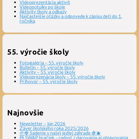
Videoprezentácia aktivít
Videopotulky po škole
Aktivity školy a odkazy
Najčastejšie otázky a odpovede k zápisu detí do 1.
ročníka
55. výročie školy
Fotogaléria – 55. výročie školy
Bulletin – 55. výročie školy
Aktivity – 55. výročie školy
Videoprezenácia školy – 55. výročie školy
Príhovor – 55. výročie školy
Najnovšie
Newsletter – jún 2026
Záver školského roka 2025/2026
🌱🍓 Sadenie v našej jedlej záhrade 🍇🫐
🧸 SWAP hračiek – radosť z darovania aj objavovania