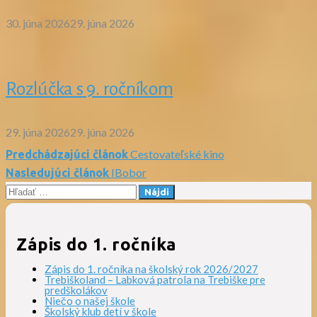
30. júna 2026
29. júna 2026
Rozlúčka s 9. ročníkom
29. júna 2026
29. júna 2026
Cestovateľské kino
Predchádzajúci článok
Navigácia
IBobor
Nasledujúci článok
Hľadať:
v
článku
Zápis do 1. ročníka
Zápis do 1. ročníka na školský rok 2026/2027
Trebiškoland – Labková patrola na Trebiške pre
predškolákov
Niečo o našej škole
Školský klub detí v škole