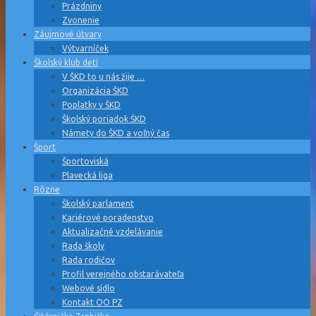
Prázdniny
Zvonenie
Záujmové útvary
Výtvarníček
Školský klub detí
V ŠKD to u nás žije …
Organizácia ŠKD
Poplatky v ŠKD
Školský poriadok ŠKD
Námety do ŠKD a voľný čas
Šport
Športoviská
Plavecká liga
Rôzne
Školský parlament
Kariérové poradenstvo
Aktualizačné vzdelávanie
Rada školy
Rada rodičov
Profil verejného obstarávateľa
Webové sídlo
Kontakt OO PZ