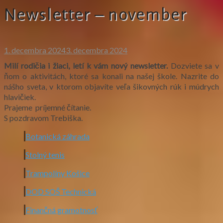
Newsletter – november
1. decembra 2024
3. decembra 2024
Milí rodičia i žiaci, letí k vám nový newsletter.
Dozviete sa v
ňom o aktivitách, ktoré sa konali na našej škole. Nazrite do
nášho sveta, v ktorom objavíte veľa šikovných rúk i múdrych
hlavičiek.
Prajeme príjemné čítanie.
S pozdravom Trebiška.
Botanická záhrada
Stolný tenis
Trampolíny Košice
DOD SOŠ Technická
Finančná gramotnosť