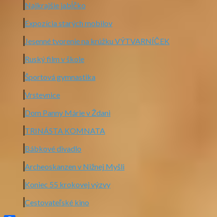
Najkrajšie jabĺčko
Expozícia starých mobilov
Jesenné tvorenie na krúžku VÝTVARNÍČEK
Ruský film v škole
Športová gymnastika
Vrstevnice
Dom Panny Márie v Ždani
TRINÁSTA KOMNATA
Bábkové divadlo
Archeoskanzen v Nižnej Myšli
Koniec 55 krokovej výzvy
Cestovateľské kino