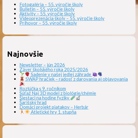
Fotogaléria – 55. výročie školy
Bulletin – 55. výročie školy
Aktivity – 55. výročie školy
Videoprezenácia školy – 55. výročie školy
Príhovor – 55. výročie školy
Najnovšie
Newsletter – jún 2026
Záver školského roka 2025/2026
Sadenie v našej jedlej záhrade
SWAP hračiek – radosť z darovania aj objavovania
Rozlúčka s 9. ročníkom
Súťaž Naj 3D model z biológie/chémie
Šiestaci na hodine fyziky
Šarišský hrad
Domáci projekt piatakov – Herbár
Atletické hry 1. stupňa