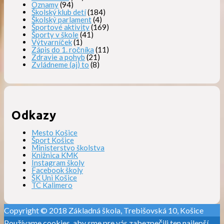
Oznamy
(94)
Školský klub detí
(184)
Školský parlament
(4)
Športové aktivity
(169)
Športy v škole
(41)
Výtvarníček
(1)
Zápis do 1. ročníka
(11)
Zdravie a pohyb
(21)
Zvládneme (aj) to
(8)
Odkazy
Mesto Košice
Šport Košice
Ministerstvo školstva
Knižnica KMK
Instagram školy
Facebook školy
ŠK Uni Košice
TC Kalimero
Copyright © 2018 Základná škola, Trebišovská 10, Košice
Používame cookies, aby sme pre vás zabezpečili ten najlepší