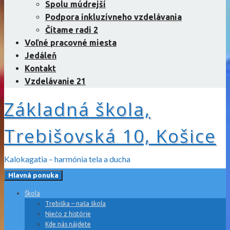
Spolu múdrejší
Podpora inkluzívneho vzdelávania
Čítame radi 2
Voľné pracovné miesta
Jedáleň
Kontakt
Vzdelávanie 21
Základná škola,
Trebišovská 10, Košice
Kalokagatia – harmónia tela a ducha
Hlavná ponuka
Škola
Trebiška – naša škola
Niečo z histórie
Kde nás nájdete