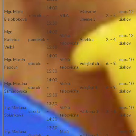
14:00
Mgr. Mária
Výtvarné
max. 12
utorok
–
VII.A
2. – 5.
Bialoboková
umenie 3
žiakov
15:30
Mgr.
14:00
Veľká
max. 13
Katarína
pondelok
–
Atletika
2. – 4.
telocvičňa
žiakov
Veľká
15:30
14:00
Mgr. Martin
Veľká
max. 10
utorok
–
Volejbal ch
6. – 9.
Papcun
telocvičňa
žiakov
15:30
14:00
Mgr. Martina
Veľká
max. 10
utorok
–
Volejbal d
6. – 9.
Šamudovská
telocvičňa
žiakov
15:30
13:30
Ing. Mariana
Veľká
max. 10
streda
–
Hádzaná 3
3. – 4.
Soláriková
telocvičňa
žiakov
14:30
13:30
Ing. Mariana
Malá
max. 10
štvrtok
–
Hádzaná 1
1.