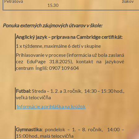
Petrášová
žiakov
15.30
Ponuka externých záujmových útvarov v škole:
Anglický jazyk – príprava na Cambridge certifikát
:
1 x týždenne, maximálne 6 detí v skupine
Prihlasovanie v procese (informácia už bola zaslaná
cez EduPage 31.8.2025), kontakt na jazykové
centrum Íngliš: 0907 109 604
Futbal:
Streda – 1. 2. a 3. ročník, 14:30 – 15:30 hod.,
veľká telocvičňa
Informácie a prihláška na krúžok
Gymnastika
: pondelok – 1. – 8. ročník, 14:00 –
15:00 hod., malá telocvičňa