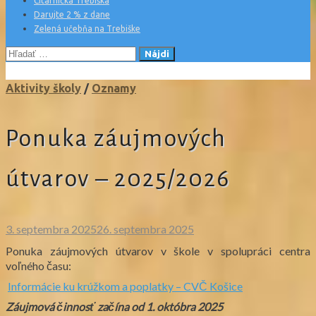
Čitárnička Trebiška
Darujte 2 % z dane
Zelená učebňa na Trebiške
Hľadať:
Aktivity školy
/
Oznamy
Ponuka záujmových
útvarov – 2025/2026
3. septembra 2025
26. septembra 2025
Ponuka záujmových útvarov v škole v spolupráci centra
voľného času:
Informácie ku krúžkom a poplatky – CVČ Košice
Záujmová činnosť začína od 1. októbra 2025