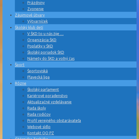
Prázdniny
Zvonenie
Záujmové útvary
Výtvarníček
Školský klub detí
V ŠKD to u nás žije …
Organizácia ŠKD
Poplatky v ŠKD
Školský poriadok ŠKD
Námety do ŠKD a voľný čas
Šport
Športoviská
Plavecká liga
Rôzne
Školský parlament
Kariérové poradenstvo
Aktualizačné vzdelávanie
Rada školy
Rada rodičov
Profil verejného obstarávateľa
Webové sídlo
Kontakt OO PZ