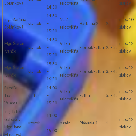
Soláriková
telocvičňa
žiakov
14:30
14:30
Ing. Mariana
Malá
max. 10
štvrtok
–
Hádzaná 2
2.
Soláriková
telocvičňa
žiakov
15:30
14:30
Mgr. Štefan
Veľká
max. 12
štvrtok
–
Florbal/Futbal
2. – 3.
Ivančo
telocvičňa
žiakov
15:30
15:30
Mgr. Štefan
Veľká
max. 12
štvrtok
–
Florbal/Futbal
3. – 4.
Ivančo
telocvičňa
žiakov
16:30
PaedDr.
14.00
Veľká
max. 12
Tibor
piatok
–
Futbal
5. – 6.
telocvičňa
žiakov
Valenta
15.30
Ing. Tatiana
14:00
Gabošová,
max. 12
utorok
–
bazén
Plávanie 1
1.
Mgr. Jana
žiakov
15:00
Maticová