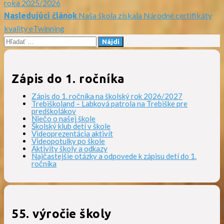
roka 2025/2026
Naša škola získala Národné certifikáty
Nasledujúci článok
v
kvality eTwinning
Hľadať:
článku
Zápis do 1. ročníka
Zápis do 1. ročníka na školský rok 2026/2027
Trebiškoland – Labková patrola na Trebiške pre
predškolákov
Niečo o našej škole
Školský klub detí v škole
Videoprezentácia aktivít
Videopotulky po škole
Aktivity školy a odkazy
Najčastejšie otázky a odpovede k zápisu detí do 1.
ročníka
55. výročie školy