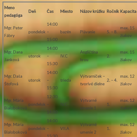
Meno
Deň
Čas
Miesto
Názov krúžku
Ročník
Kapacita
pedagóga
14:00
Mgr. Peter
max. 15
pondelok
–
bazén
Plávanie
5. – 8.
Fábry
žiakov
15:00
14:00
Mgr. Dana
Angličtina
max. 15
utorok
–
IV.C
2.
Janková
hrou
žiakov
15:30
14:00
Mgr. Daša
Výtvarníček –
max. 12
utorok
–
trieda
2. – 4.
Štofová
tvorivé dielne
žiakov
15:30
12:30
Mgr. Mária
Výtvarné
max. 12
pondelok
–
IV.C
1.
Bialoboková
umenie 1
žiakov
14:00
14:00
Mgr. Mária
Výtvarné
max. 12
pondelok
–
VII.A
1.
Bialoboková
umenie 2
žiakov
15:30