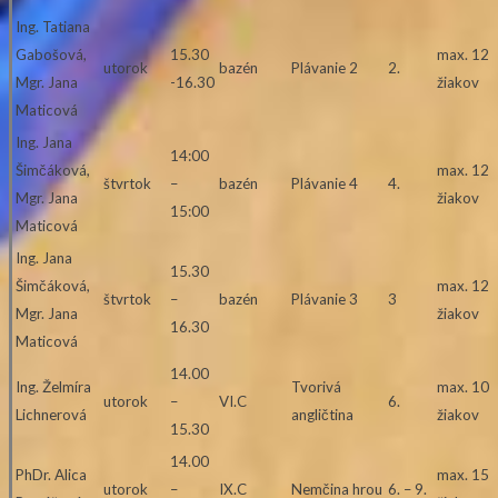
Ing. Tatiana
Gabošová,
15.30
max. 12
utorok
bazén
Plávanie 2
2.
Mgr. Jana
-16.30
žiakov
Maticová
Ing. Jana
14:00
Šimčáková,
max. 12
štvrtok
–
bazén
Plávanie 4
4.
Mgr. Jana
žiakov
15:00
Maticová
Ing. Jana
15.30
Šimčáková,
max. 12
štvrtok
–
bazén
Plávanie 3
3
Mgr. Jana
žiakov
16.30
Maticová
14.00
Ing. Želmíra
Tvorivá
max. 10
utorok
–
VI.C
6.
Lichnerová
angličtina
žiakov
15.30
14.00
PhDr. Alica
max. 15
utorok
–
IX.C
Nemčina hrou
6. – 9.