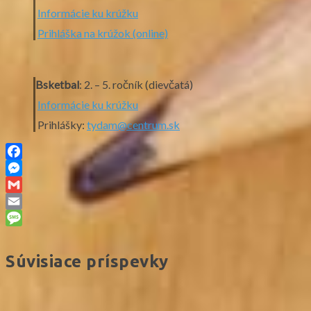
Informácie ku krúžku
Prihláška na krúžok (online)
Bsketbal
: 2. – 5. ročník (dievčatá)
Informácie ku krúžku
Prihlášky:
tydam@centrum.sk
Facebook
Messenger
Gmail
Email
Message
Súvisiace príspevky