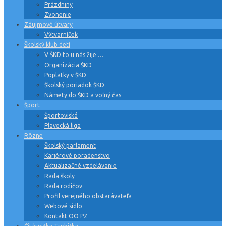
Prázdniny
Zvonenie
Záujmové útvary
Výtvarníček
Školský klub detí
V ŠKD to u nás žije …
Organizácia ŠKD
Poplatky v ŠKD
Školský poriadok ŠKD
Námety do ŠKD a voľný čas
Šport
Športoviská
Plavecká liga
Rôzne
Školský parlament
Kariérové poradenstvo
Aktualizačné vzdelávanie
Rada školy
Rada rodičov
Profil verejného obstarávateľa
Webové sídlo
Kontakt OO PZ