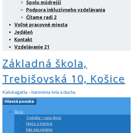
Spolu múdrejší
Podpora inkluzívneho vzdelávania
Čítame radi 2
Voľné pracovné miesta
Jedáleň
Kontakt
Vzdelávanie 21
Základná škola,
Trebišovská 10, Košice
Kalokagatia – harmónia tela a ducha
Hlavná ponuka
Škola
Trebiška – naša škola
Niečo z histórie
Kde nás nájdete