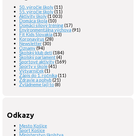
50. výročie školy
(11)
55. výročie školy
(11)
Aktivity školy
(1 003)
Domáca škola
(10)
Domáci silový tréning
(17)
Environmentálna výchova
(91)
Fit Kids Slovakia
(13)
Koronavírus
(28)
Newsletter
(30)
Oznamy
(94)
Školský klub detí
(184)
Školský parlament
(4)
Športové aktivity
(169)
Športy v škole
(41)
Výtvarníček
(1)
Zápis do 1. ročníka
(11)
Zdravie a pohyb
(21)
Zvládneme (aj) to
(8)
Odkazy
Mesto Košice
Šport Košice
Ministerstvo školstva