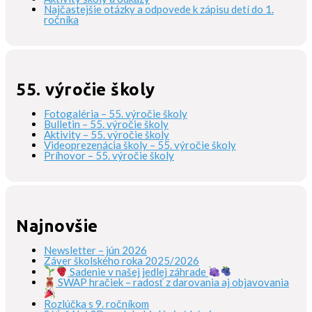
Najčastejšie otázky a odpovede k zápisu detí do 1.
ročníka
55. výročie školy
Fotogaléria – 55. výročie školy
Bulletin – 55. výročie školy
Aktivity – 55. výročie školy
Videoprezenácia školy – 55. výročie školy
Príhovor – 55. výročie školy
Najnovšie
Newsletter – jún 2026
Záver školského roka 2025/2026
Sadenie v našej jedlej záhrade
SWAP hračiek – radosť z darovania aj objavovania
Rozlúčka s 9. ročníkom