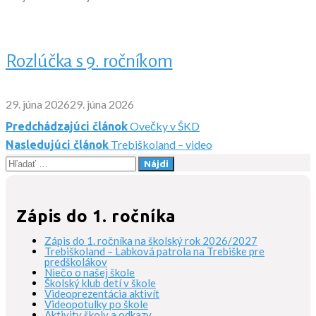
Rozlúčka s 9. ročníkom
29. júna 2026
29. júna 2026
Ovečky v ŠKD
Predchádzajúci článok
Navigácia
Trebiškoland – video
Nasledujúci článok
Hľadať:
v
článku
Zápis do 1. ročníka
Zápis do 1. ročníka na školský rok 2026/2027
Trebiškoland – Labková patrola na Trebiške pre
predškolákov
Niečo o našej škole
Školský klub detí v škole
Videoprezentácia aktivít
Videopotulky po škole
Aktivity školy a odkazy