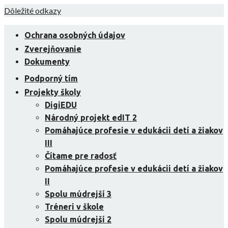
Skip
Dôležité odkazy
to
content
Ochrana osobných údajov
Zverejňovanie
Dokumenty
Podporný tím
Projekty školy
DigiEDU
Národný projekt edIT 2
Pomáhajúce profesie v edukácii detí a žiakov
III
Čítame pre radosť
Pomáhajúce profesie v edukácii detí a žiakov
II
Spolu múdrejší 3
Tréneri v škole
Spolu múdrejší 2