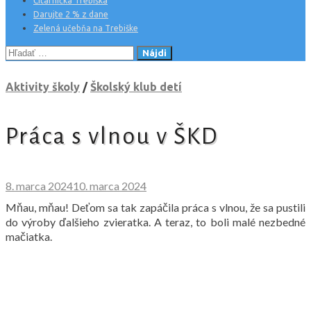
Čitárnička Trebiška
Darujte 2 % z dane
Zelená učebňa na Trebiške
Hľadať:
Aktivity školy
/
Školský klub detí
Práca s vlnou v ŠKD
8. marca 2024
10. marca 2024
Mňau, mňau! Deťom sa tak zapáčila práca s vlnou, že sa pustili
do výroby ďalšieho zvieratka. A teraz, to boli malé nezbedné
mačiatka.