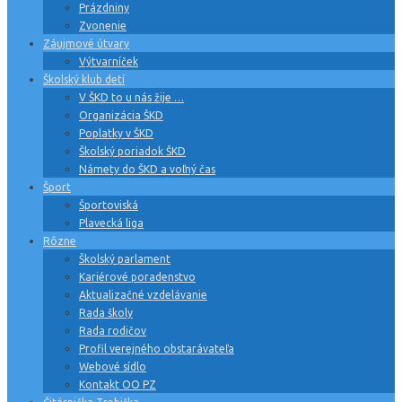
Prázdniny
Zvonenie
Záujmové útvary
Výtvarníček
Školský klub detí
V ŠKD to u nás žije …
Organizácia ŠKD
Poplatky v ŠKD
Školský poriadok ŠKD
Námety do ŠKD a voľný čas
Šport
Športoviská
Plavecká liga
Rôzne
Školský parlament
Kariérové poradenstvo
Aktualizačné vzdelávanie
Rada školy
Rada rodičov
Profil verejného obstarávateľa
Webové sídlo
Kontakt OO PZ