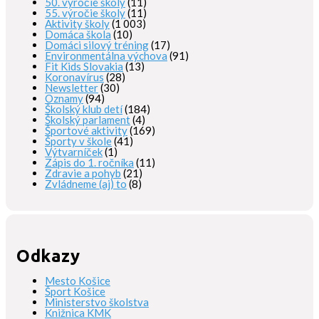
50. výročie školy
(11)
55. výročie školy
(11)
Aktivity školy
(1 003)
Domáca škola
(10)
Domáci silový tréning
(17)
Environmentálna výchova
(91)
Fit Kids Slovakia
(13)
Koronavírus
(28)
Newsletter
(30)
Oznamy
(94)
Školský klub detí
(184)
Školský parlament
(4)
Športové aktivity
(169)
Športy v škole
(41)
Výtvarníček
(1)
Zápis do 1. ročníka
(11)
Zdravie a pohyb
(21)
Zvládneme (aj) to
(8)
Odkazy
Mesto Košice
Šport Košice
Ministerstvo školstva
Knižnica KMK