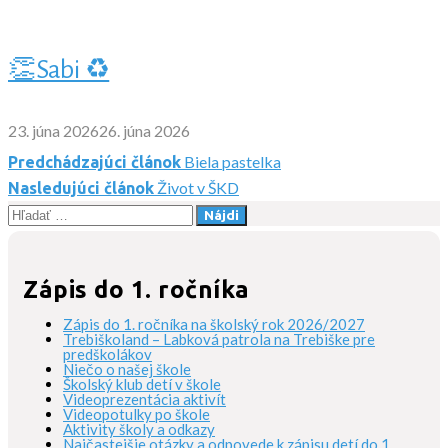
👏Sabi ♻️
23. júna 2026
26. júna 2026
Biela pastelka
Predchádzajúci článok
Navigácia
Život v ŠKD
Nasledujúci článok
Hľadať:
v
článku
Zápis do 1. ročníka
Zápis do 1. ročníka na školský rok 2026/2027
Trebiškoland – Labková patrola na Trebiške pre
predškolákov
Niečo o našej škole
Školský klub detí v škole
Videoprezentácia aktivít
Videopotulky po škole
Aktivity školy a odkazy
Najčastejšie otázky a odpovede k zápisu detí do 1.