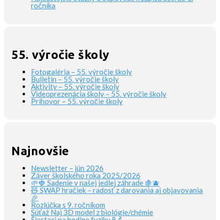
ročníka
55. výročie školy
Fotogaléria – 55. výročie školy
Bulletin – 55. výročie školy
Aktivity – 55. výročie školy
Videoprezenácia školy – 55. výročie školy
Príhovor – 55. výročie školy
Najnovšie
Newsletter – jún 2026
Záver školského roka 2025/2026
🌱🍓 Sadenie v našej jedlej záhrade 🍇🫐
🧸 SWAP hračiek – radosť z darovania aj objavovania
🎉
Rozlúčka s 9. ročníkom
Súťaž Naj 3D model z biológie/chémie
Šiestaci na hodine fyziky 🧪🔬