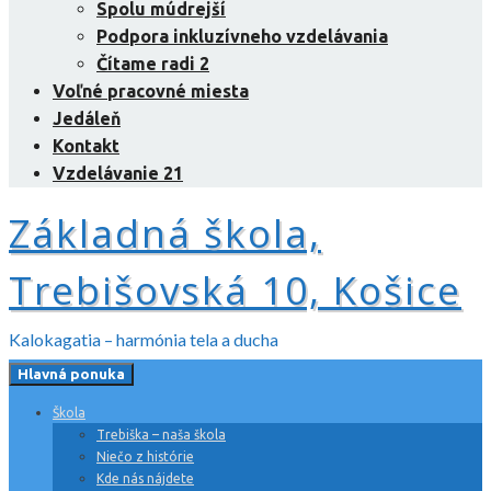
Spolu múdrejší
Podpora inkluzívneho vzdelávania
Čítame radi 2
Voľné pracovné miesta
Jedáleň
Kontakt
Vzdelávanie 21
Základná škola,
Trebišovská 10, Košice
Kalokagatia – harmónia tela a ducha
Hlavná ponuka
Škola
Trebiška – naša škola
Niečo z histórie
Kde nás nájdete