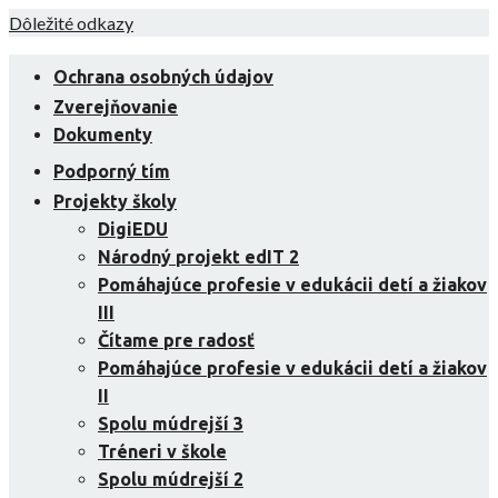
Skip
Dôležité odkazy
to
content
Ochrana osobných údajov
Zverejňovanie
Dokumenty
Podporný tím
Projekty školy
DigiEDU
Národný projekt edIT 2
Pomáhajúce profesie v edukácii detí a žiakov
III
Čítame pre radosť
Pomáhajúce profesie v edukácii detí a žiakov
II
Spolu múdrejší 3
Tréneri v škole
Spolu múdrejší 2