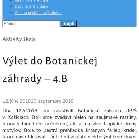
Čitárnička Trebiška
Darujte 2 % z dane
Zelená učebňa na Trebiške
Hľadať:
Aktivity školy
Výlet do Botanickej
záhrady – 4.B
12. júna 2018
20. septembra 2018
Dňa 12.6.2018 sme navštívili Botanickú záhradu UPJŠ
v Košiciach. Boli sme zvedaví nielen na zaujímavé rastliny,
ktorých tam bolo neúrekom, ale aj na živé tropické druhy
motýľov. Bola to pestrá prehliadka krásnych farieb krídel,
ktoré nás obletovali. Deti boli zaujaté niektorými tropickými