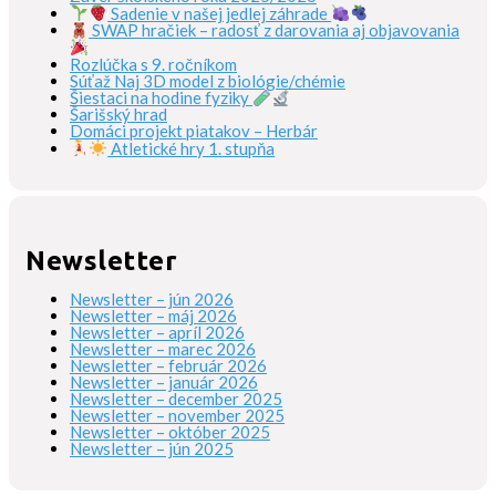
Sadenie v našej jedlej záhrade
SWAP hračiek – radosť z darovania aj objavovania
Rozlúčka s 9. ročníkom
Súťaž Naj 3D model z biológie/chémie
Šiestaci na hodine fyziky
Šarišský hrad
Domáci projekt piatakov – Herbár
Atletické hry 1. stupňa
Newsletter
Newsletter – jún 2026
Newsletter – máj 2026
Newsletter – apríl 2026
Newsletter – marec 2026
Newsletter – február 2026
Newsletter – január 2026
Newsletter – december 2025
Newsletter – november 2025
Newsletter – október 2025
Newsletter – jún 2025