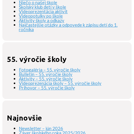
Niečo o našej škole
Školský klub detí v škole
Videoprezentácia aktivít
Videopotulky po škole
Aktivity školy a odkazy
Najčastejšie otázky a odpovede k zápisu detí do 1.
ročníka
55. výročie školy
Fotogaléria – 55. výročie školy
Bulletin – 55. výročie školy
Aktivity – 55. výročie školy
Videoprezenácia školy – 55. výročie školy
Príhovor – 55. výročie školy
Najnovšie
Newsletter – jún 2026
Záver školského roka 2025/2026