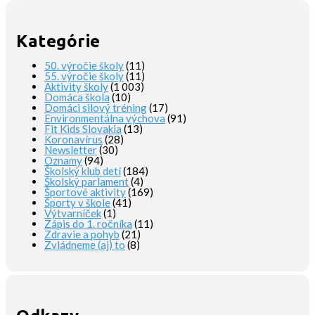
Kategórie
50. výročie školy
(11)
55. výročie školy
(11)
Aktivity školy
(1 003)
Domáca škola
(10)
Domáci silový tréning
(17)
Environmentálna výchova
(91)
Fit Kids Slovakia
(13)
Koronavírus
(28)
Newsletter
(30)
Oznamy
(94)
Školský klub detí
(184)
Školský parlament
(4)
Športové aktivity
(169)
Športy v škole
(41)
Výtvarníček
(1)
Zápis do 1. ročníka
(11)
Zdravie a pohyb
(21)
Zvládneme (aj) to
(8)