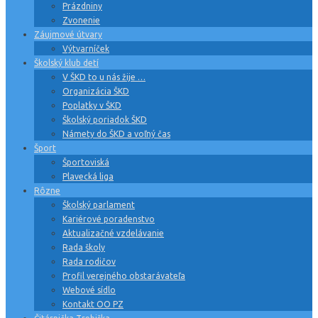
Prázdniny
Zvonenie
Záujmové útvary
Výtvarníček
Školský klub detí
V ŠKD to u nás žije …
Organizácia ŠKD
Poplatky v ŠKD
Školský poriadok ŠKD
Námety do ŠKD a voľný čas
Šport
Športoviská
Plavecká liga
Rôzne
Školský parlament
Kariérové poradenstvo
Aktualizačné vzdelávanie
Rada školy
Rada rodičov
Profil verejného obstarávateľa
Webové sídlo
Kontakt OO PZ