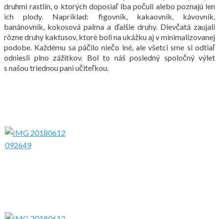
druhmi rastlín, o ktorých doposiaľ iba počuli alebo poznajú len
ich plody. Napríklad: figovník, kakaovník, kávovník,
banánovník, kokosová palma a ďalšie druhy. Dievčatá zaujali
rôzne druhy kaktusov, ktoré boli na ukážku aj v minimalizovanej
podobe. Každému sa páčilo niečo iné, ale všetci sme si odtiaľ
odniesli plno zážitkov. Bol to náš posledný spoločný výlet
s našou triednou pani učiteľkou.