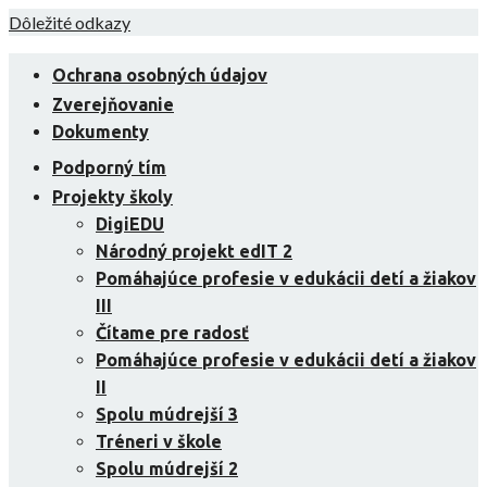
Skip
Dôležité odkazy
to
content
Ochrana osobných údajov
Zverejňovanie
Dokumenty
Podporný tím
Projekty školy
DigiEDU
Národný projekt edIT 2
Pomáhajúce profesie v edukácii detí a žiakov
III
Čítame pre radosť
Pomáhajúce profesie v edukácii detí a žiakov
II
Spolu múdrejší 3
Tréneri v škole
Spolu múdrejší 2