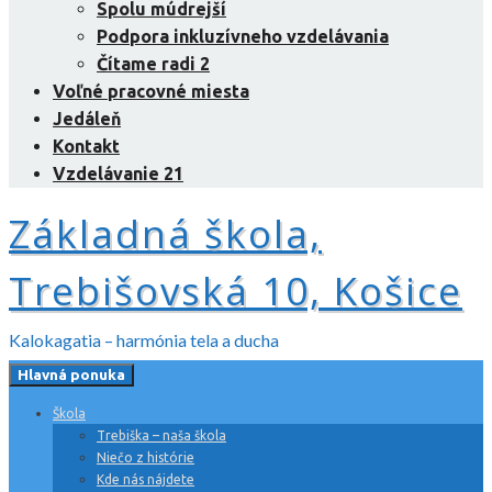
Spolu múdrejší
Podpora inkluzívneho vzdelávania
Čítame radi 2
Voľné pracovné miesta
Jedáleň
Kontakt
Vzdelávanie 21
Základná škola,
Trebišovská 10, Košice
Kalokagatia – harmónia tela a ducha
Hlavná ponuka
Škola
Trebiška – naša škola
Niečo z histórie
Kde nás nájdete