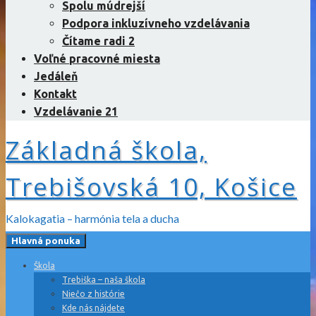
Spolu múdrejší
Podpora inkluzívneho vzdelávania
Čítame radi 2
Voľné pracovné miesta
Jedáleň
Kontakt
Vzdelávanie 21
Základná škola,
Trebišovská 10, Košice
Kalokagatia – harmónia tela a ducha
Hlavná ponuka
Škola
Trebiška – naša škola
Niečo z histórie
Kde nás nájdete