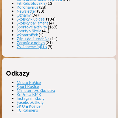
Fit Kids Slovakia
(13)
Koronavírus
(28)
Newsletter
(30)
Oznamy
(94)
Školský klub detí
(184)
Školský parlament
(4)
Športové aktivity
(169)
Športy v škole
(41)
Výtvarníček
(1)
Zápis do 1. ročníka
(11)
Zdravie a pohyb
(21)
Zvládneme (aj) to
(8)
Odkazy
Mesto Košice
Šport Košice
Ministerstvo školstva
Knižnica KMK
Instagram školy
Facebook školy
ŠK Uni Košice
TC Kalimero