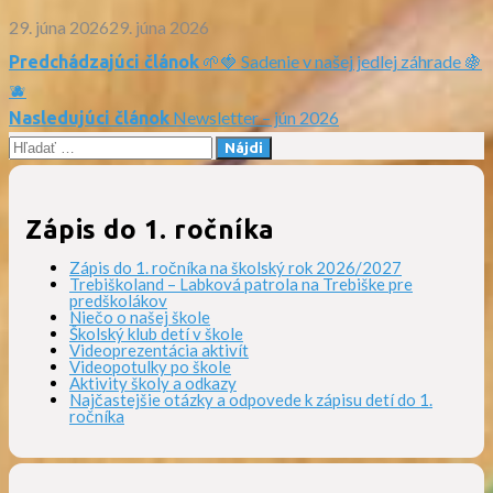
29. júna 2026
29. júna 2026
🌱🍓 Sadenie v našej jedlej záhrade 🍇
Predchádzajúci článok
Navigácia
🫐
Newsletter – jún 2026
Nasledujúci článok
v
Hľadať:
článku
Zápis do 1. ročníka
Zápis do 1. ročníka na školský rok 2026/2027
Trebiškoland – Labková patrola na Trebiške pre
predškolákov
Niečo o našej škole
Školský klub detí v škole
Videoprezentácia aktivít
Videopotulky po škole
Aktivity školy a odkazy
Najčastejšie otázky a odpovede k zápisu detí do 1.
ročníka