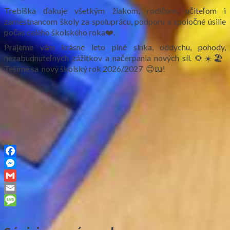
Trebiška ďakuje všetkým žiakom, rodičom, učiteľom i
zamestnancom školy za spoluprácu, podporu a spoločné úsilie
počas celého školského roka❤️.
Prajeme vám krásne leto plné slnka, oddychu, pohody,
nezabudnuteľných zážitkov a načerpania nových síl. 🌻☀️🏖️
Tešíme sa nový školský rok 2026/2027 😊📖!
Facebook
Messenger
Gmail
Email
Message