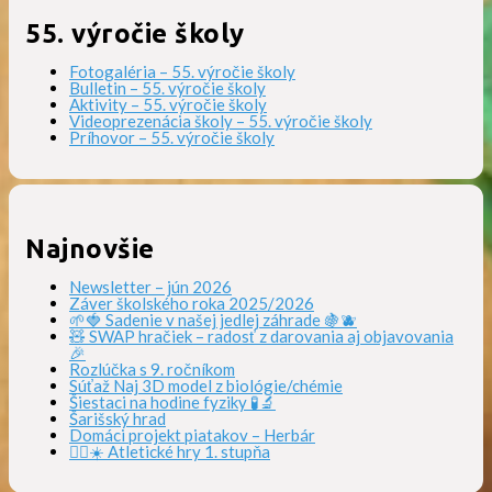
55. výročie školy
Fotogaléria – 55. výročie školy
Bulletin – 55. výročie školy
Aktivity – 55. výročie školy
Videoprezenácia školy – 55. výročie školy
Príhovor – 55. výročie školy
Najnovšie
Newsletter – jún 2026
Záver školského roka 2025/2026
🌱🍓 Sadenie v našej jedlej záhrade 🍇🫐
🧸 SWAP hračiek – radosť z darovania aj objavovania
🎉
Rozlúčka s 9. ročníkom
Súťaž Naj 3D model z biológie/chémie
Šiestaci na hodine fyziky 🧪🔬
Šarišský hrad
Domáci projekt piatakov – Herbár
🏃‍♀️☀️ Atletické hry 1. stupňa