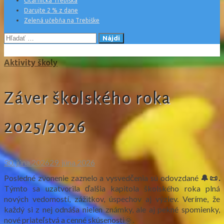
Čitárnička Trebiška
Darujte 2 % z dane
Zelená učebňa na Trebiške
Hľadať:
Aktivity školy
Záver školského roka
2025/2026
30. júna 2026
29. júna 2026
Posledné zvonenie zaznelo a vysvedčenia sú odovzdané
🔔📜.
Týmto sa uzatvorila ďalšia kapitola školského roka plná
nových vedomostí, zážitkov, úspechov aj výziev. Veríme, že
každý si z nej odnáša nielen známky, ale aj pekné spomienky,
nové priateľstvá a cenné skúsenosti🌞.