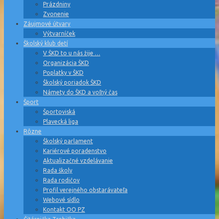
Prázdniny
Zvonenie
Záujmové útvary
Výtvarníček
Školský klub detí
V ŠKD to u nás žije …
Organizácia ŠKD
Poplatky v ŠKD
Školský poriadok ŠKD
Námety do ŠKD a voľný čas
Šport
Športoviská
Plavecká liga
Rôzne
Školský parlament
Kariérové poradenstvo
Aktualizačné vzdelávanie
Rada školy
Rada rodičov
Profil verejného obstarávateľa
Webové sídlo
Kontakt OO PZ