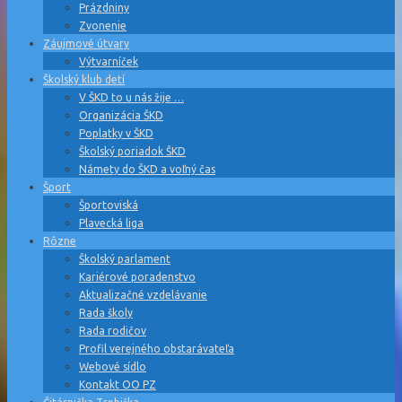
Prázdniny
Zvonenie
Záujmové útvary
Výtvarníček
Školský klub detí
V ŠKD to u nás žije …
Organizácia ŠKD
Poplatky v ŠKD
Školský poriadok ŠKD
Námety do ŠKD a voľný čas
Šport
Športoviská
Plavecká liga
Rôzne
Školský parlament
Kariérové poradenstvo
Aktualizačné vzdelávanie
Rada školy
Rada rodičov
Profil verejného obstarávateľa
Webové sídlo
Kontakt OO PZ