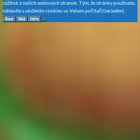
zážitok z našich webových stránok. Tým, že stránky používate,
súhlasíte s uložením cookies vo Vašom počítači/zariadení.
Áno
Nie
Info