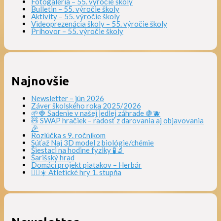
Fotogaléria – 55. výročie školy
Bulletin – 55. výročie školy
Aktivity – 55. výročie školy
Videoprezenácia školy – 55. výročie školy
Príhovor – 55. výročie školy
Najnovšie
Newsletter – jún 2026
Záver školského roka 2025/2026
🌱🍓 Sadenie v našej jedlej záhrade 🍇🫐
🧸 SWAP hračiek – radosť z darovania aj objavovania
🎉
Rozlúčka s 9. ročníkom
Súťaž Naj 3D model z biológie/chémie
Šiestaci na hodine fyziky 🧪🔬
Šarišský hrad
Domáci projekt piatakov – Herbár
🏃‍♀️☀️ Atletické hry 1. stupňa