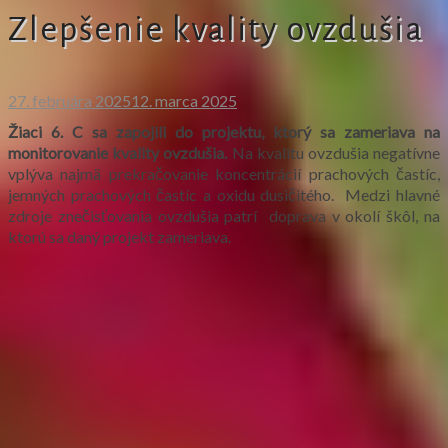
Zlepšenie kvality ovzdušia
27. februára 2025
12. marca 2025
Žiaci 6. C sa zapojili do projektu, ktorý sa zameriava na
monitorovanie kvality ovzdušia.
Na kvalitu ovzdušia negatívne
vplýva najmä prekračovanie koncentrácií prachových častíc,
jemných prachových častíc a oxidu dusičitého. Medzi hlavné
zdroje znečisťovania ovzdušia patrí doprava v okolí škôl, na
ktorú sa daný projekt zameriava.