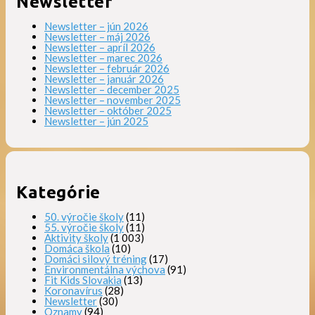
Newsletter
Newsletter – jún 2026
Newsletter – máj 2026
Newsletter – apríl 2026
Newsletter – marec 2026
Newsletter – február 2026
Newsletter – január 2026
Newsletter – december 2025
Newsletter – november 2025
Newsletter – október 2025
Newsletter – jún 2025
Kategórie
50. výročie školy
(11)
55. výročie školy
(11)
Aktivity školy
(1 003)
Domáca škola
(10)
Domáci silový tréning
(17)
Environmentálna výchova
(91)
Fit Kids Slovakia
(13)
Koronavírus
(28)
Newsletter
(30)
Oznamy
(94)