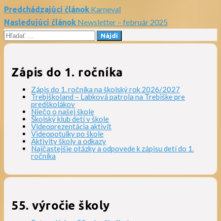
Karneval
Predchádzajúci článok
Navigácia
Newsletter – február 2025
Nasledujúci článok
Hľadať:
v
článku
Zápis do 1. ročníka
Zápis do 1. ročníka na školský rok 2026/2027
Trebiškoland – Labková patrola na Trebiške pre
predškolákov
Niečo o našej škole
Školský klub detí v škole
Videoprezentácia aktivít
Videopotulky po škole
Aktivity školy a odkazy
Najčastejšie otázky a odpovede k zápisu detí do 1.
ročníka
55. výročie školy