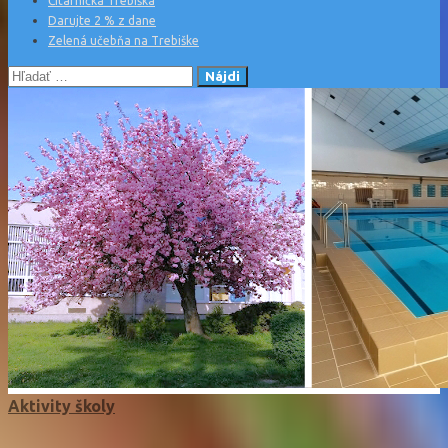
Čitárnička Trebiška
Darujte 2 % z dane
Zelená učebňa na Trebiške
Hľadať:
Aktivity školy