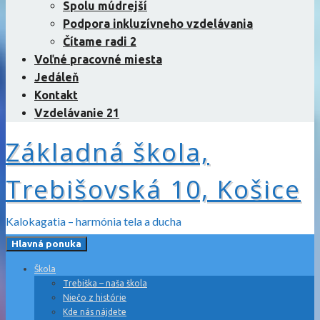
Spolu múdrejší
Podpora inkluzívneho vzdelávania
Čítame radi 2
Voľné pracovné miesta
Jedáleň
Kontakt
Vzdelávanie 21
Základná škola,
Trebišovská 10, Košice
Kalokagatia – harmónia tela a ducha
Hlavná ponuka
Škola
Trebiška – naša škola
Niečo z histórie
Kde nás nájdete