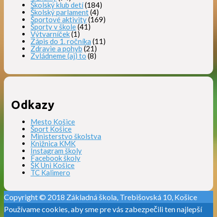
Školský klub detí
(184)
Školský parlament
(4)
Športové aktivity
(169)
Športy v škole
(41)
Výtvarníček
(1)
Zápis do 1. ročníka
(11)
Zdravie a pohyb
(21)
Zvládneme (aj) to
(8)
Odkazy
Mesto Košice
Šport Košice
Ministerstvo školstva
Knižnica KMK
Instagram školy
Facebook školy
ŠK Uni Košice
TC Kalimero
Copyright © 2018 Základná škola, Trebišovská 10, Košice
Používame cookies, aby sme pre vás zabezpečili ten najlepší