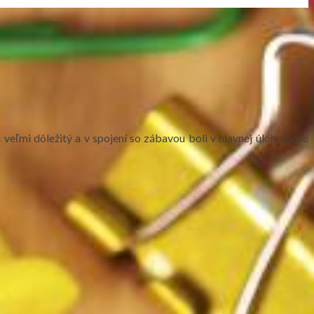
 veľmi dôležitý a v spojení so zábavou boli v hlavnej úlohe bosé