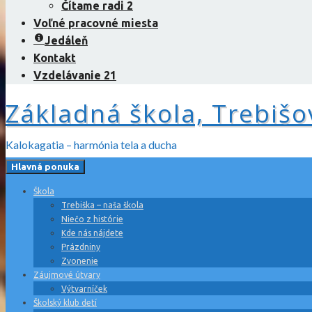
Čítame radi 2
Voľné pracovné miesta
Jedáleň
Kontakt
Vzdelávanie 21
Základná škola, Trebišo
Kalokagatia – harmónia tela a ducha
Hlavná ponuka
Škola
Trebiška – naša škola
Niečo z histórie
Kde nás nájdete
Prázdniny
Zvonenie
Záujmové útvary
Výtvarníček
Školský klub detí