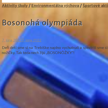
Aktivity školy
/
Environmentálna výchova
/
Športové akti
Bosonohá olympiáda
7. júna 2022
7. júna 2022
Deň detí sme si na Trebiške naplno vychutnali a spestrili sme s
nožičky. Tak teda nech žijú ,,BOSONÔŽKY“!