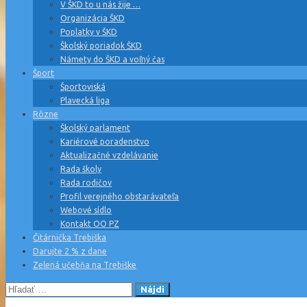
V ŠKD to u nás žije …
Organizácia ŠKD
Poplatky v ŠKD
Školský poriadok ŠKD
Námety do ŠKD a voľný čas
Šport
Športoviská
Plavecká liga
Rôzne
Školský parlament
Kariérové poradenstvo
Aktualizačné vzdelávanie
Rada školy
Rada rodičov
Profil verejného obstarávateľa
Webové sídlo
Kontakt OO PZ
Čitárnička Trebiška
Darujte 2 % z dane
Zelená učebňa na Trebiške
Hľadať: