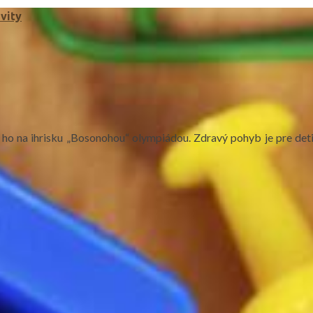
vity
i ho na ihrisku „Bosonohou“ olympiádou. Zdravý pohyb je pre deti