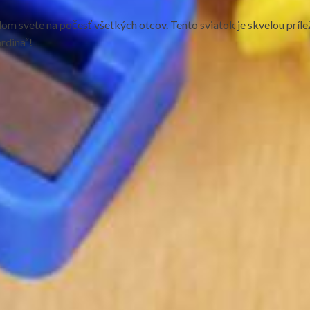
om svete na počesť všetkých otcov. Tento sviatok je skvelou príle
rdina“!