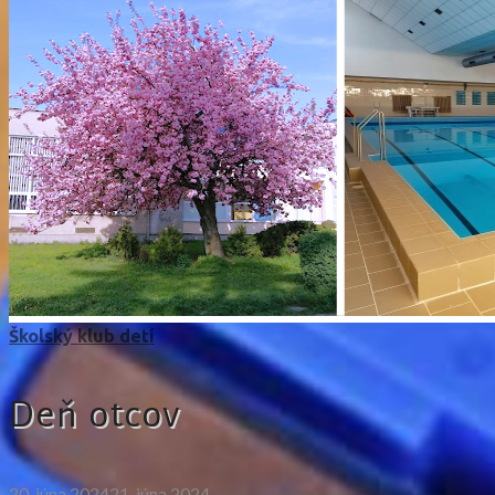
Školský klub detí
Deň otcov
20. júna 2024
21. júna 2024