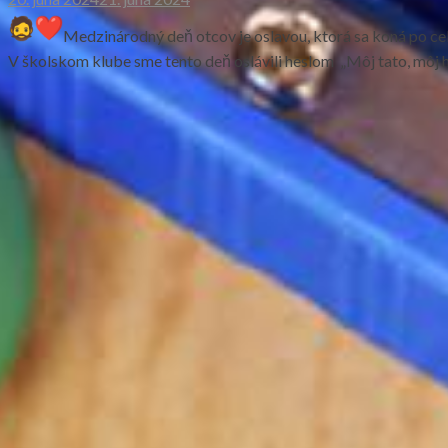
Medzinárodný deň otcov je oslavou, ktorá sa koná po cel
V školskom klube sme tento deň oslávili heslom „Môj tato, môj h