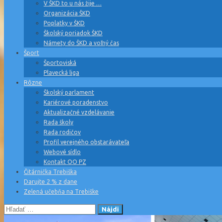
V ŠKD to u nás žije …
Organizácia ŠKD
Poplatky v ŠKD
Školský poriadok ŠKD
Námety do ŠKD a voľný čas
Šport
Športoviská
Plavecká liga
Rôzne
Školský parlament
Kariérové poradenstvo
Aktualizačné vzdelávanie
Rada školy
Rada rodičov
Profil verejného obstarávateľa
Webové sídlo
Kontakt OO PZ
Čitárnička Trebiška
Darujte 2 % z dane
Zelená učebňa na Trebiške
Hľadať: