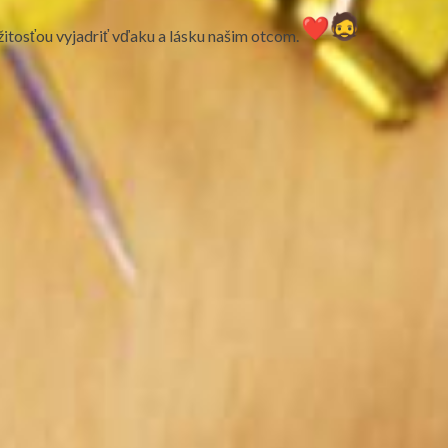
žitosťou vyjadriť vďaku a lásku našim otcom.