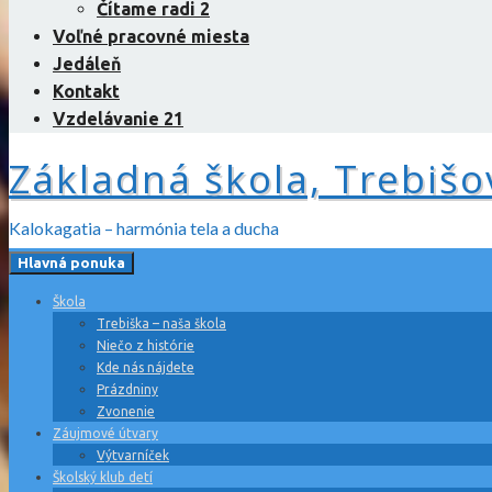
Čítame radi 2
Voľné pracovné miesta
Jedáleň
Kontakt
Vzdelávanie 21
Základná škola, Trebišo
Kalokagatia – harmónia tela a ducha
Hlavná ponuka
Škola
Trebiška – naša škola
Niečo z histórie
Kde nás nájdete
Prázdniny
Zvonenie
Záujmové útvary
Výtvarníček
Školský klub detí