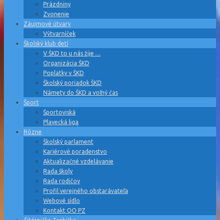
Prázdniny
Zvonenie
Záujmové útvary
Výtvarníček
Školský klub detí
V ŠKD to u nás žije …
Organizácia ŠKD
Poplatky v ŠKD
Školský poriadok ŠKD
Námety do ŠKD a voľný čas
Šport
Športoviská
Plavecká liga
Rôzne
Školský parlament
Kariérové poradenstvo
Aktualizačné vzdelávanie
Rada školy
Rada rodičov
Profil verejného obstarávateľa
Webové sídlo
Kontakt OO PZ