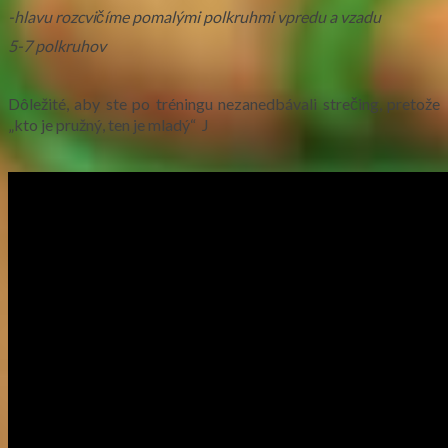
-hlavu rozcvičíme pomalými polkruhmi vpredu a vzadu
5-7 polkruhov
Dôležité, aby ste po tréningu nezanedbávali strečing, pretože
„kto je pružný, ten je mladý“ J