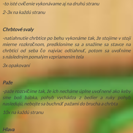
-to isté cvičenie vykonávame aj na druhú stranu
2-3x na každú stranu
Chrbtové svaly
-natiahnutie chrbtice po behu vykonáme tak, že stojíme v stoji
mierne rozkročnom, predkloníme sa a snažíme sa stavce na
chrbtici od seba čo najviac odtiahnuť, potom sa uvoľníme
s následným pomalým vzpriamením tela
3x opakovaní
Paže
-paže rozcvičíme tak, že ich necháme úplne uvoľnené ako keby
sme boli bábka, pohyb vychádza z bedier a ruky pohyb
nasledujú, nebojte sa buchnúť pažami do brucha a chrbta
10x na každú stranu
Hlava