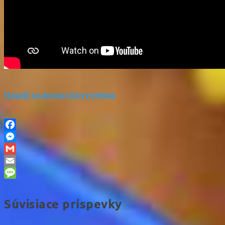
Naspäť na domáci silový tréning
Facebook
Messenger
Gmail
Email
Message
Súvisiace príspevky