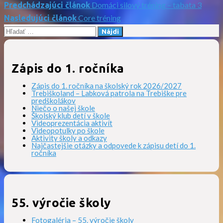
Domáci silový tréning – tabata 3
Predchádzajúci článok
Navigácia
Core tréning
Nasledujúci článok
Hľadať:
v
článku
Zápis do 1. ročníka
Zápis do 1. ročníka na školský rok 2026/2027
Trebiškoland – Labková patrola na Trebiške pre
predškolákov
Niečo o našej škole
Školský klub detí v škole
Videoprezentácia aktivít
Videopotulky po škole
Aktivity školy a odkazy
Najčastejšie otázky a odpovede k zápisu detí do 1.
ročníka
55. výročie školy
Fotogaléria – 55. výročie školy