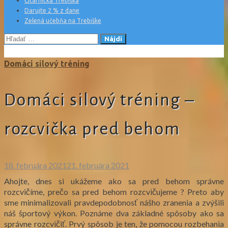
Čitárnička Trebiška
Darujte 2 % z dane
Zelená učebňa na Trebiške
Hľadať:
Domáci silový tréning
Domáci silový tréning –
rozcvička pred behom
18. februára 2021
21. februára 2021
Ahojte, dnes si ukážeme ako sa pred behom správne
rozcvičíme, prečo sa pred behom rozcvičujeme ? Preto aby
sme minimalizovali pravdepodobnosť nášho zranenia a zvýšili
náš športový výkon. Poznáme dva základné spôsoby ako sa
správne rozcvičiť. Prvý spôsob je ten, že pomocou rozbehania