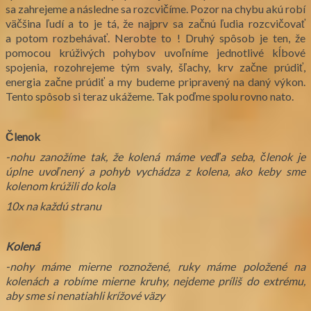
sa zahrejeme a následne sa rozcvičíme. Pozor na chybu akú robí
väčšina ľudí a to je tá, že najprv sa začnú ľudia rozcvičovať
a potom rozbehávať. Nerobte to ! Druhý spôsob je ten, že
pomocou krúživých pohybov uvoľníme jednotlivé kĺbové
spojenia, rozohrejeme tým svaly, šľachy, krv začne prúdiť,
energia začne prúdiť a my budeme pripravený na daný výkon.
Tento spôsob si teraz ukážeme. Tak poďme spolu rovno nato.
Členok
-nohu zanožíme tak, že kolená máme vedľa seba, členok je
úplne uvoľnený a pohyb vychádza z kolena, ako keby sme
kolenom krúžili do kola
10x na každú stranu
Kolená
-nohy máme mierne roznožené, ruky máme položené na
kolenách a robíme mierne kruhy, nejdeme príliš do extrému,
aby sme si nenatiahli krížové väzy