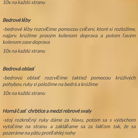
10x na každú stranu
Bedrové kĺby
-bedrové kĺby rozcvičíme pomocou cvičení, ktoré si rozložíme,
najprv. krúžime pravým kolenom doprava a potom ľavým
kolenom zase doprava
10x na každú stranu
Bedrová oblasť
-bedrovú oblasť rozcvičíme taktiež pomocou krúživých
pohybov, ruky si položíme na bedrá a krúžime
10x na každú stranu
Horná časť chrbtice a medzi rebrové svaly
-stoj rozkročný ruky dáme za hlavu, potom sa s výdychom
vytočíme na stranu a zakláňame sa za lakťom tak, že sa
pozeráme na pätu protiľahlej nohy