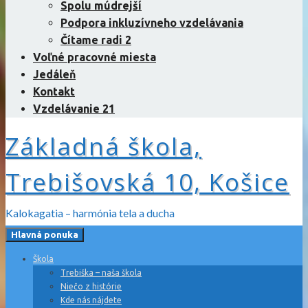
Spolu múdrejší
Podpora inkluzívneho vzdelávania
Čítame radi 2
Voľné pracovné miesta
Jedáleň
Kontakt
Vzdelávanie 21
Základná škola,
Trebišovská 10, Košice
Kalokagatia – harmónia tela a ducha
Hlavná ponuka
Škola
Trebiška – naša škola
Niečo z histórie
Kde nás nájdete