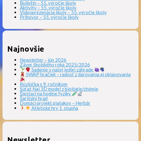
Bulletin – 55. výročie školy
Aktivity – 55. výročie školy
Videoprezenácia školy – 55. výročie školy
Príhovor – 55. výročie školy
Najnovšie
Newsletter – jún 2026
Záver školského roka 2025/2026
Sadenie v našej jedlej záhrade
SWAP hračiek – radosť z darovania aj objavovania
Rozlúčka s 9. ročníkom
Súťaž Naj 3D model z biológie/chémie
Šiestaci na hodine fyziky
Šarišský hrad
Domáci projekt piatakov – Herbár
Atletické hry 1. stupňa
Newsletter