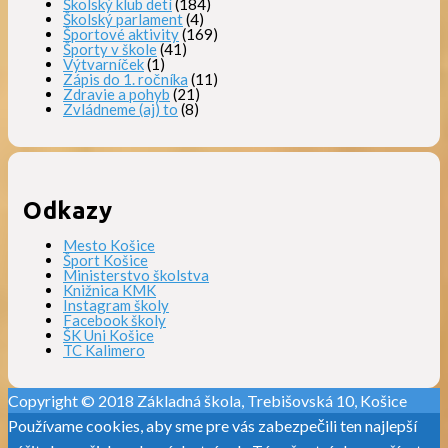
Školský klub detí
(184)
Školský parlament
(4)
Športové aktivity
(169)
Športy v škole
(41)
Výtvarníček
(1)
Zápis do 1. ročníka
(11)
Zdravie a pohyb
(21)
Zvládneme (aj) to
(8)
Odkazy
Mesto Košice
Šport Košice
Ministerstvo školstva
Knižnica KMK
Instagram školy
Facebook školy
ŠK Uni Košice
TC Kalimero
Copyright © 2018 Základná škola, Trebišovská 10, Košice
Používame cookies, aby sme pre vás zabezpečili ten najlepší