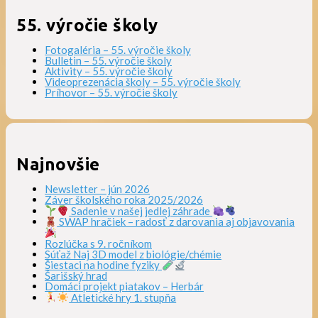
55. výročie školy
Fotogaléria – 55. výročie školy
Bulletin – 55. výročie školy
Aktivity – 55. výročie školy
Videoprezenácia školy – 55. výročie školy
Príhovor – 55. výročie školy
Najnovšie
Newsletter – jún 2026
Záver školského roka 2025/2026
Sadenie v našej jedlej záhrade
SWAP hračiek – radosť z darovania aj objavovania
Rozlúčka s 9. ročníkom
Súťaž Naj 3D model z biológie/chémie
Šiestaci na hodine fyziky
Šarišský hrad
Domáci projekt piatakov – Herbár
Atletické hry 1. stupňa