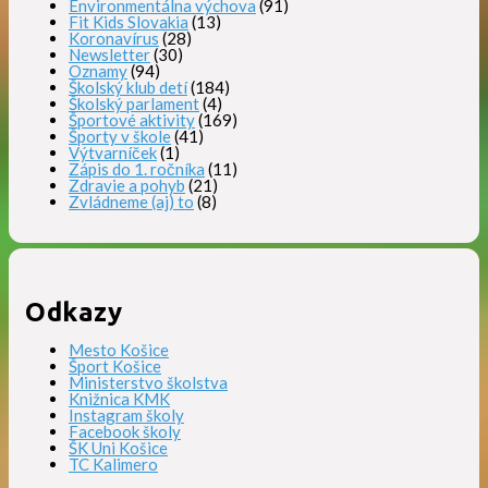
Environmentálna výchova
(91)
Fit Kids Slovakia
(13)
Koronavírus
(28)
Newsletter
(30)
Oznamy
(94)
Školský klub detí
(184)
Školský parlament
(4)
Športové aktivity
(169)
Športy v škole
(41)
Výtvarníček
(1)
Zápis do 1. ročníka
(11)
Zdravie a pohyb
(21)
Zvládneme (aj) to
(8)
Odkazy
Mesto Košice
Šport Košice
Ministerstvo školstva
Knižnica KMK
Instagram školy
Facebook školy
ŠK Uni Košice
TC Kalimero