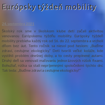
Európsky týždeň mobility
24. septembra 2021
Školský rok sme v školskom klube detí začali aktivitou
venovanou Európskemu týždňu mobility. Európsky týždeň
mobility prebieha každý rok od 16. do 22. septembra a vrcholí
dňom bez áut. Tento ročník sa niesol pod heslom: „Buďme
zdraví, cestujme ekologicky.“ Deti tvorili veľké koláže, kde
vystihli problém dnešnej doby, a to cesty preplnené autami.
Druhý deň sa venovali maľovaniu jednorázových rúšok fixami.
Bohužiaľ, rúška sa stali nepríjemnými spoločníkmi týchto dní.
Tak teda: „Buďme zdraví a cestujme ekologicky!“