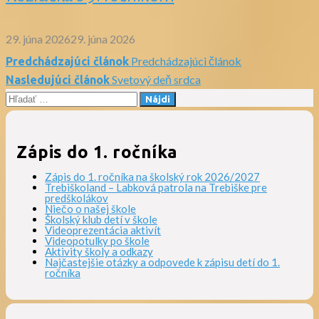
29. júna 2026
29. júna 2026
Predchádzajúci článok
Predchádzajúci článok
Navigácia
Svetový deň srdca
Nasledujúci článok
Hľadať:
v
článku
Zápis do 1. ročníka
Zápis do 1. ročníka na školský rok 2026/2027
Trebiškoland – Labková patrola na Trebiške pre
predškolákov
Niečo o našej škole
Školský klub detí v škole
Videoprezentácia aktivít
Videopotulky po škole
Aktivity školy a odkazy
Najčastejšie otázky a odpovede k zápisu detí do 1.
ročníka