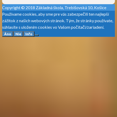
Copyright © 2018 Základná škola, Trebišovská 10, Košice
Používame cookies, aby sme pre vás zabezpečili ten najlepší
zážitok z našich webových stránok. Tým, že stránky používate,
súhlasíte s uložením cookies vo Vašom počítači/zariadení.
Áno
Nie
Info