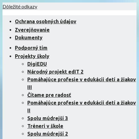
Skip
Dôležité odkazy
to
content
Ochrana osobných údajov
Zverejňovanie
Dokumenty
Podporný tím
Projekty školy
DigiEDU
Národný projekt edIT 2
Pomáhajúce profesie v edukácii detí a žiakov
III
Čítame pre radosť
Pomáhajúce profesie v edukácii detí a žiakov
II
Spolu múdrejší 3
Tréneri v škole
Spolu múdrejší 2