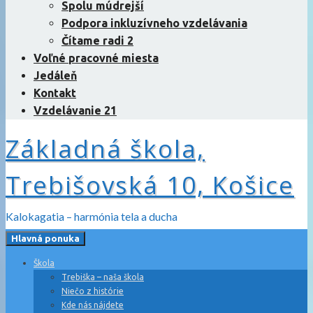
Spolu múdrejší
Podpora inkluzívneho vzdelávania
Čítame radi 2
Voľné pracovné miesta
Jedáleň
Kontakt
Vzdelávanie 21
Základná škola,
Trebišovská 10, Košice
Kalokagatia – harmónia tela a ducha
Hlavná ponuka
Škola
Trebiška – naša škola
Niečo z histórie
Kde nás nájdete