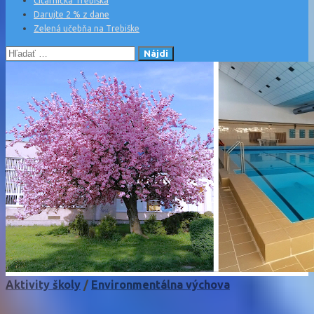
Čitárnička Trebiška
Darujte 2 % z dane
Zelená učebňa na Trebiške
Hľadať:
Aktivity školy
/
Environmentálna výchova