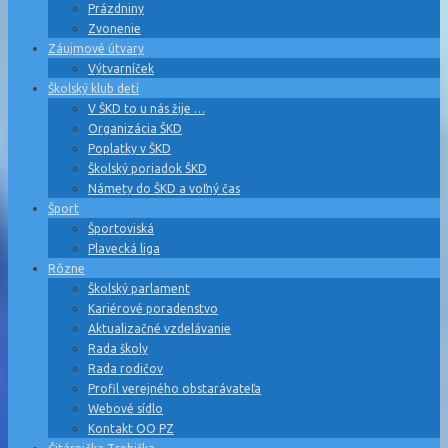
Prázdniny
Zvonenie
Záujmové útvary
Výtvarníček
Školský klub detí
V ŠKD to u nás žije …
Organizácia ŠKD
Poplatky v ŠKD
Školský poriadok ŠKD
Námety do ŠKD a voľný čas
Šport
Športoviská
Plavecká liga
Rôzne
Školský parlament
Kariérové poradenstvo
Aktualizačné vzdelávanie
Rada školy
Rada rodičov
Profil verejného obstarávateľa
Webové sídlo
Kontakt OO PZ