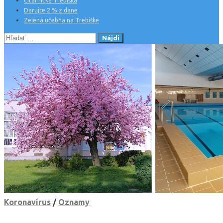
Čitárnička Trebiška
Darujte 2 % z dane
Zelená učebňa na Trebiške
Hľadať:
Koronavírus
/
Oznamy