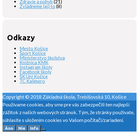
Zdravie a pohyb
(21)
Zvládneme (aj) to
(8)
Odkazy
Mesto Košice
Šport Košice
Ministerstvo školstva
Knižnica KMK
Instagram školy
Facebook školy
ŠK Uni Košice
TC Kalimero
Copyright © 2018 Základná škola, Trebišovská 10, Košice
Používame cookies, aby sme pre vás zabezpečili ten najlepší
zážitok z našich webových stránok. Tým, že stránky používate,
súhlasíte s uložením cookies vo Vašom počítači/zariadení.
Áno
Nie
Info