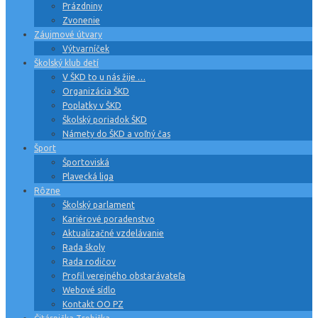
Prázdniny
Zvonenie
Záujmové útvary
Výtvarníček
Školský klub detí
V ŠKD to u nás žije …
Organizácia ŠKD
Poplatky v ŠKD
Školský poriadok ŠKD
Námety do ŠKD a voľný čas
Šport
Športoviská
Plavecká liga
Rôzne
Školský parlament
Kariérové poradenstvo
Aktualizačné vzdelávanie
Rada školy
Rada rodičov
Profil verejného obstarávateľa
Webové sídlo
Kontakt OO PZ