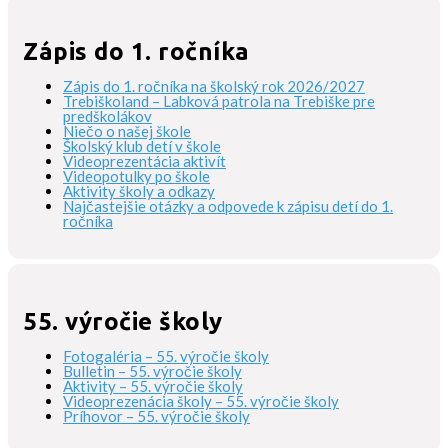
článku
Zápis do 1. ročníka
Zápis do 1. ročníka na školský rok 2026/2027
Trebiškoland – Labková patrola na Trebiške pre
predškolákov
Niečo o našej škole
Školský klub detí v škole
Videoprezentácia aktivít
Videopotulky po škole
Aktivity školy a odkazy
Najčastejšie otázky a odpovede k zápisu detí do 1.
ročníka
55. výročie školy
Fotogaléria – 55. výročie školy
Bulletin – 55. výročie školy
Aktivity – 55. výročie školy
Videoprezenácia školy – 55. výročie školy
Príhovor – 55. výročie školy