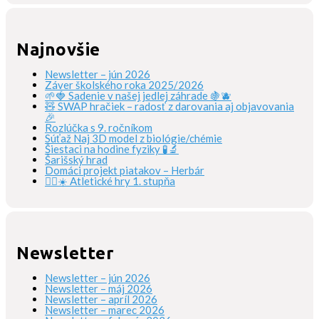
Najnovšie
Newsletter – jún 2026
Záver školského roka 2025/2026
🌱🍓 Sadenie v našej jedlej záhrade 🍇🫐
🧸 SWAP hračiek – radosť z darovania aj objavovania
🎉
Rozlúčka s 9. ročníkom
Súťaž Naj 3D model z biológie/chémie
Šiestaci na hodine fyziky 🧪🔬
Šarišský hrad
Domáci projekt piatakov – Herbár
🏃‍♀️☀️ Atletické hry 1. stupňa
Newsletter
Newsletter – jún 2026
Newsletter – máj 2026
Newsletter – apríl 2026
Newsletter – marec 2026