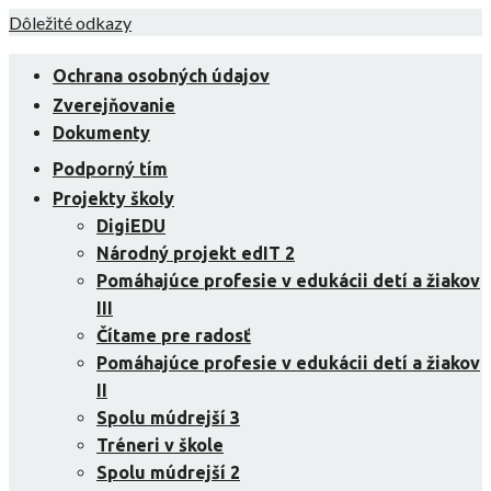
Skip
Dôležité odkazy
to
content
Ochrana osobných údajov
Zverejňovanie
Dokumenty
Podporný tím
Projekty školy
DigiEDU
Národný projekt edIT 2
Pomáhajúce profesie v edukácii detí a žiakov
III
Čítame pre radosť
Pomáhajúce profesie v edukácii detí a žiakov
II
Spolu múdrejší 3
Tréneri v škole
Spolu múdrejší 2