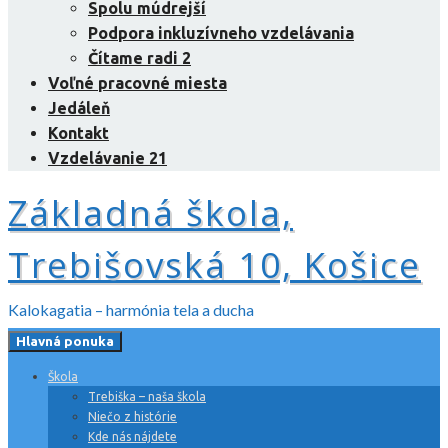
Spolu múdrejší
Podpora inkluzívneho vzdelávania
Čítame radi 2
Voľné pracovné miesta
Jedáleň
Kontakt
Vzdelávanie 21
Základná škola,
Trebišovská 10, Košice
Kalokagatia – harmónia tela a ducha
Hlavná ponuka
Škola
Trebiška – naša škola
Niečo z histórie
Kde nás nájdete