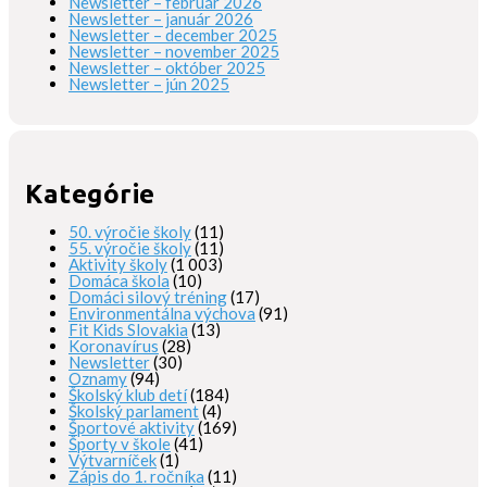
Newsletter – február 2026
Newsletter – január 2026
Newsletter – december 2025
Newsletter – november 2025
Newsletter – október 2025
Newsletter – jún 2025
Kategórie
50. výročie školy
(11)
55. výročie školy
(11)
Aktivity školy
(1 003)
Domáca škola
(10)
Domáci silový tréning
(17)
Environmentálna výchova
(91)
Fit Kids Slovakia
(13)
Koronavírus
(28)
Newsletter
(30)
Oznamy
(94)
Školský klub detí
(184)
Školský parlament
(4)
Športové aktivity
(169)
Športy v škole
(41)
Výtvarníček
(1)
Zápis do 1. ročníka
(11)