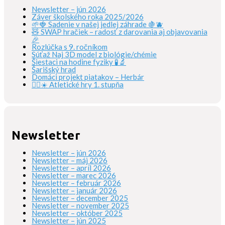
Newsletter – jún 2026
Záver školského roka 2025/2026
🌱🍓 Sadenie v našej jedlej záhrade 🍇🫐
🧸 SWAP hračiek – radosť z darovania aj objavovania
🎉
Rozlúčka s 9. ročníkom
Súťaž Naj 3D model z biológie/chémie
Šiestaci na hodine fyziky 🧪🔬
Šarišský hrad
Domáci projekt piatakov – Herbár
🏃‍♀️☀️ Atletické hry 1. stupňa
Newsletter
Newsletter – jún 2026
Newsletter – máj 2026
Newsletter – apríl 2026
Newsletter – marec 2026
Newsletter – február 2026
Newsletter – január 2026
Newsletter – december 2025
Newsletter – november 2025
Newsletter – október 2025
Newsletter – jún 2025