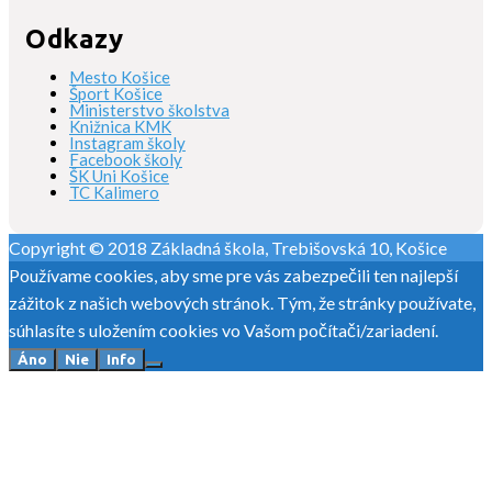
Odkazy
Mesto Košice
Šport Košice
Ministerstvo školstva
Knižnica KMK
Instagram školy
Facebook školy
ŠK Uni Košice
TC Kalimero
Copyright © 2018 Základná škola, Trebišovská 10, Košice
Používame cookies, aby sme pre vás zabezpečili ten najlepší
zážitok z našich webových stránok. Tým, že stránky používate,
súhlasíte s uložením cookies vo Vašom počítači/zariadení.
Áno
Nie
Info