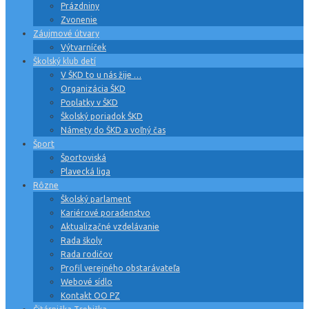
Prázdniny
Zvonenie
Záujmové útvary
Výtvarníček
Školský klub detí
V ŠKD to u nás žije …
Organizácia ŠKD
Poplatky v ŠKD
Školský poriadok ŠKD
Námety do ŠKD a voľný čas
Šport
Športoviská
Plavecká liga
Rôzne
Školský parlament
Kariérové poradenstvo
Aktualizačné vzdelávanie
Rada školy
Rada rodičov
Profil verejného obstarávateľa
Webové sídlo
Kontakt OO PZ