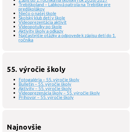
Trebiškoland – Labková patrola na Trebiške pre
predškolákov
Niečo o našej škole
Školský klub detí v škole
Videoprezentácia aktivít
Videopotulky po škole
Aktivity školy a odkazy
Najčastejšie otázky a odpovede k zápisu detí do 1.
ročníka
55. výročie školy
Fotogaléria – 55. výročie školy
Bulletin – 55. výročie školy
Aktivity – 55. výročie školy
Videoprezenácia školy – 55. výročie školy
Príhovor – 55. výročie školy
Najnovšie