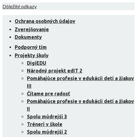
Skip
Dôležité odkazy
to
content
Ochrana osobných údajov
Zverejňovanie
Dokumenty
Podporný tím
Projekty školy
DigiEDU
Národný projekt edIT 2
Pomáhajúce profesie v edukácii detí a žiakov
III
Čítame pre radosť
Pomáhajúce profesie v edukácii detí a žiakov
II
Spolu múdrejší 3
Tréneri v škole
Spolu múdrejší 2