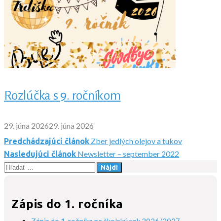
Rozlúčka s 9. ročníkom
29. júna 2026
29. júna 2026
Zber jedlých olejov a tukov
Predchádzajúci článok
Navigácia
Newsletter – september 2022
Nasledujúci článok
Hľadať:
v
článku
Zápis do 1. ročníka
Zápis do 1. ročníka na školský rok 2026/2027