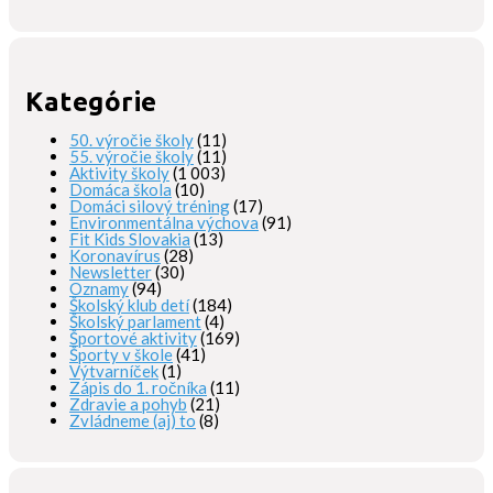
Kategórie
50. výročie školy
(11)
55. výročie školy
(11)
Aktivity školy
(1 003)
Domáca škola
(10)
Domáci silový tréning
(17)
Environmentálna výchova
(91)
Fit Kids Slovakia
(13)
Koronavírus
(28)
Newsletter
(30)
Oznamy
(94)
Školský klub detí
(184)
Školský parlament
(4)
Športové aktivity
(169)
Športy v škole
(41)
Výtvarníček
(1)
Zápis do 1. ročníka
(11)
Zdravie a pohyb
(21)
Zvládneme (aj) to
(8)