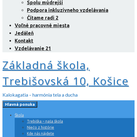
Spolu múdrejší
Podpora inkluzívneho vzdelávania
Čítame radi 2
Voľné pracovné miesta
Jedáleň
Kontakt
Vzdelávanie 21
Základná škola,
Trebišovská 10, Košice
Kalokagatia – harmónia tela a ducha
Hlavná ponuka
Škola
Trebiška – naša škola
Niečo z histórie
Kde nás nájdete