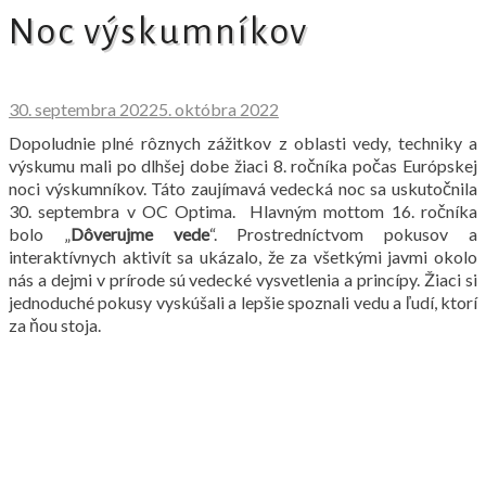
Noc výskumníkov
30. septembra 2022
5. októbra 2022
Dopoludnie plné rôznych zážitkov z oblasti vedy, techniky a
výskumu mali po dlhšej dobe žiaci 8. ročníka počas Európskej
noci výskumníkov. Táto zaujímavá vedecká noc sa uskutočnila
30. septembra v OC Optima. Hlavným mottom 16. ročníka
bolo „
Dôverujme vede
“. Prostredníctvom pokusov a
interaktívnych aktivít sa ukázalo, že za všetkými javmi okolo
nás a dejmi v prírode sú vedecké vysvetlenia a princípy. Žiaci si
jednoduché pokusy vyskúšali a lepšie spoznali vedu a ľudí, ktorí
za ňou stoja.