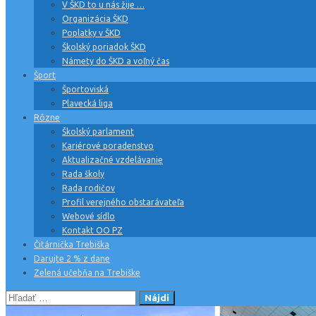
V ŠKD to u nás žije …
Organizácia ŠKD
Poplatky v ŠKD
Školský poriadok ŠKD
Námety do ŠKD a voľný čas
Šport
Športoviská
Plavecká liga
Rôzne
Školský parlament
Kariérové poradenstvo
Aktualizačné vzdelávanie
Rada školy
Rada rodičov
Profil verejného obstarávateľa
Webové sídlo
Kontakt OO PZ
Čitárnička Trebiška
Darujte 2 % z dane
Zelená učebňa na Trebiške
Hľadať: