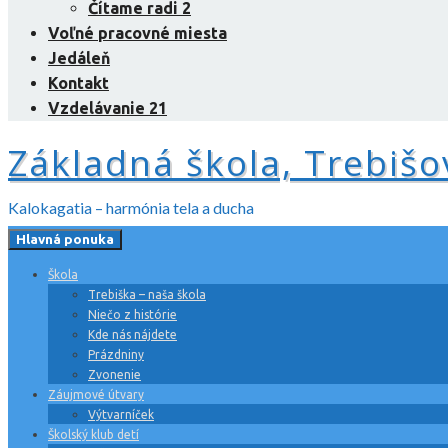
Čítame radi 2
Voľné pracovné miesta
Jedáleň
Kontakt
Vzdelávanie 21
Základná škola, Trebišo
Kalokagatia – harmónia tela a ducha
Hlavná ponuka
Škola
Trebiška – naša škola
Niečo z histórie
Kde nás nájdete
Prázdniny
Zvonenie
Záujmové útvary
Výtvarníček
Školský klub detí