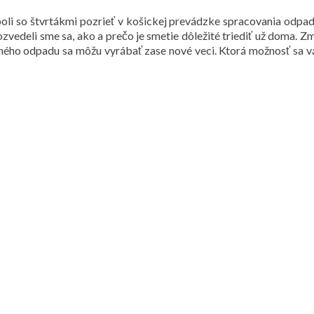
oli so štvrtákmi pozrieť v košickej prevádzke spracovania odpadu
ozvedeli sme sa, ako a prečo je smetie dôležité triediť už doma. Z
deného odpadu sa môžu vyrábať zase nové veci. Ktorá možnosť sa v