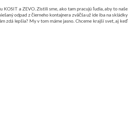
 KOSIT a ZEVO. Zistili sme, ako tam pracujú ľudia, aby to naše
miešaný odpad z čierneho kontajnera zväčša už ide iba na skládky
ám zdá lepšia? My v tom máme jasno. Chceme krajší svet, aj keď