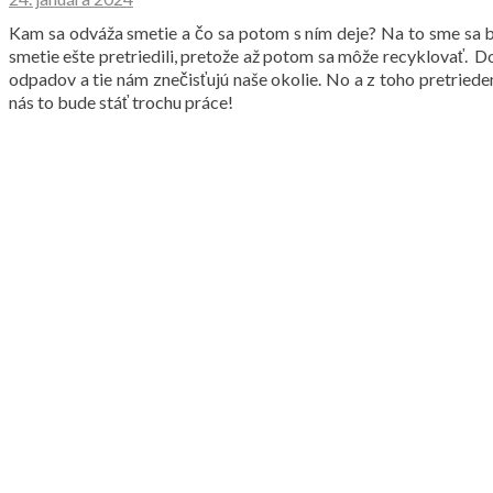
Kam sa odváža smetie a čo sa potom s ním deje? Na to sme sa b
smetie ešte pretriedili, pretože až potom sa môže recyklovať. D
odpadov a tie nám znečisťujú naše okolie. No a z toho pretrie
nás to bude stáť trochu práce!