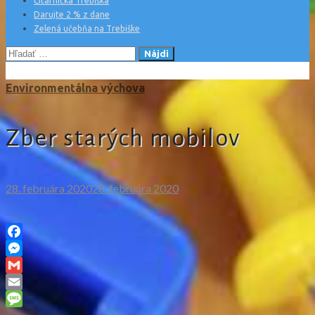
Čitárnička Trebiška
Darujte 2 % z dane
Zelená učebňa na Trebiške
Hľadať:
Environmentálna výchova
Zber starých mobilov
28. februára 2020
28. februára 2020
Facebook
Messenger
Gmail
Email