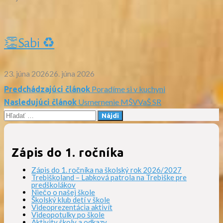
👏Sabi ♻️
23. júna 2026
26. júna 2026
Poradíme si v kuchyni
Predchádzajúci článok
Navigácia
Usmernenie MŠVVaŠ SR
Nasledujúci článok
Hľadať:
v
článku
Zápis do 1. ročníka
Zápis do 1. ročníka na školský rok 2026/2027
Trebiškoland – Labková patrola na Trebiške pre
predškolákov
Niečo o našej škole
Školský klub detí v škole
Videoprezentácia aktivít
Videopotulky po škole
Aktivity školy a odkazy