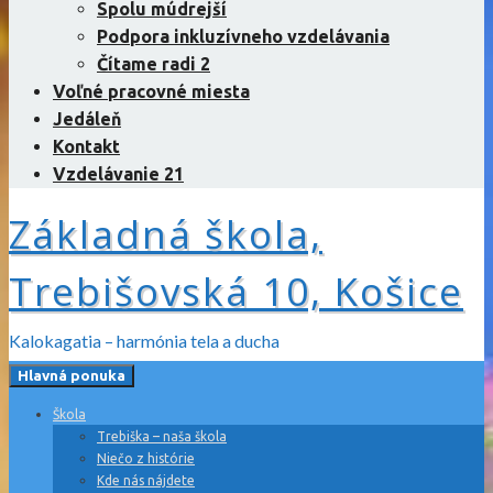
Spolu múdrejší
Podpora inkluzívneho vzdelávania
Čítame radi 2
Voľné pracovné miesta
Jedáleň
Kontakt
Vzdelávanie 21
Základná škola,
Trebišovská 10, Košice
Kalokagatia – harmónia tela a ducha
Hlavná ponuka
Škola
Trebiška – naša škola
Niečo z histórie
Kde nás nájdete