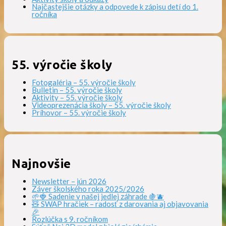
Najčastejšie otázky a odpovede k zápisu detí do 1.
ročníka
55. výročie školy
Fotogaléria – 55. výročie školy
Bulletin – 55. výročie školy
Aktivity – 55. výročie školy
Videoprezenácia školy – 55. výročie školy
Príhovor – 55. výročie školy
Najnovšie
Newsletter – jún 2026
Záver školského roka 2025/2026
🌱🍓 Sadenie v našej jedlej záhrade 🍇🫐
🧸 SWAP hračiek – radosť z darovania aj objavovania
🎉
Rozlúčka s 9. ročníkom