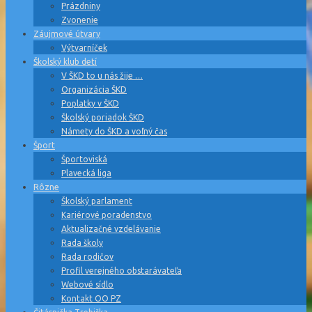
Prázdniny
Zvonenie
Záujmové útvary
Výtvarníček
Školský klub detí
V ŠKD to u nás žije …
Organizácia ŠKD
Poplatky v ŠKD
Školský poriadok ŠKD
Námety do ŠKD a voľný čas
Šport
Športoviská
Plavecká liga
Rôzne
Školský parlament
Kariérové poradenstvo
Aktualizačné vzdelávanie
Rada školy
Rada rodičov
Profil verejného obstarávateľa
Webové sídlo
Kontakt OO PZ