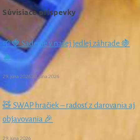
Message
Súvisiace príspevky
🌱🍓 Sadenie v našej jedlej záhrade 🍇
🫐
29. júna 2026
30. júna 2026
🧸 SWAP hračiek – radosť z darovania aj
objavovania 🎉
29. júna 2026