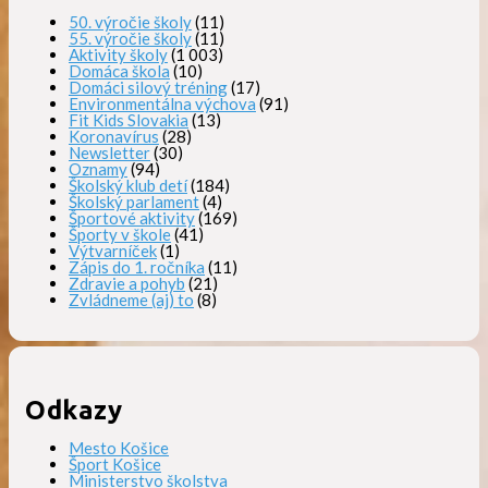
50. výročie školy
(11)
55. výročie školy
(11)
Aktivity školy
(1 003)
Domáca škola
(10)
Domáci silový tréning
(17)
Environmentálna výchova
(91)
Fit Kids Slovakia
(13)
Koronavírus
(28)
Newsletter
(30)
Oznamy
(94)
Školský klub detí
(184)
Školský parlament
(4)
Športové aktivity
(169)
Športy v škole
(41)
Výtvarníček
(1)
Zápis do 1. ročníka
(11)
Zdravie a pohyb
(21)
Zvládneme (aj) to
(8)
Odkazy
Mesto Košice
Šport Košice
Ministerstvo školstva