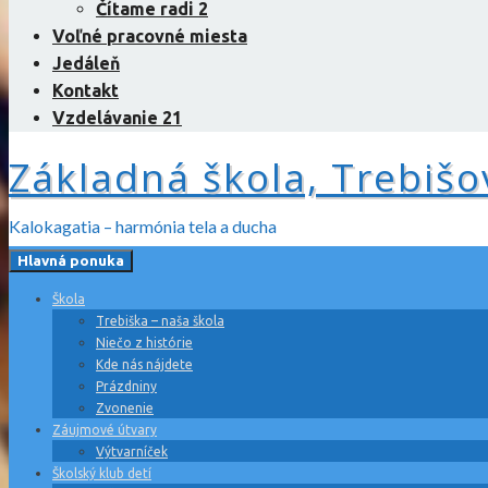
Čítame radi 2
Voľné pracovné miesta
Jedáleň
Kontakt
Vzdelávanie 21
Základná škola, Trebišo
Kalokagatia – harmónia tela a ducha
Hlavná ponuka
Škola
Trebiška – naša škola
Niečo z histórie
Kde nás nájdete
Prázdniny
Zvonenie
Záujmové útvary
Výtvarníček
Školský klub detí