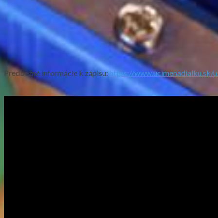
Predbežné informácie k zápisu:
https://www.ucimenadialku.sk/u