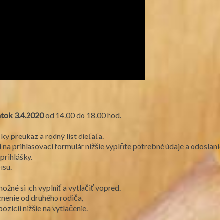
atok 3.4.2020
od 14.00 do 18.00 hod.
ky preukaz a rodný list dieťaťa.
tí na prihlasovací formulár nižšie vyplňte potrebné údaje a odoslan
prihlášky.
isu.
ožné si ich vyplniť a vytlačiť vopred.
cnenie od druhého rodiča,
zícii nižšie na vytlačenie.