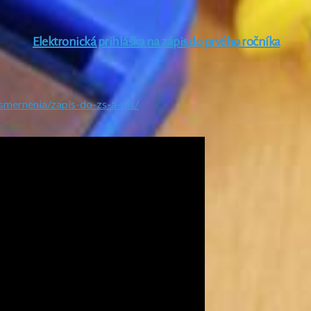
Elektronická prihláška na zápis do prvého ročníka
smernenia/zapis-do-zs-a-ms/