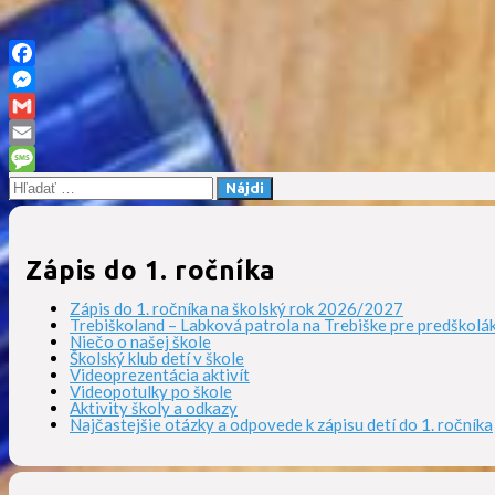
Facebook
Messenger
Gmail
Email
Hľadať:
Message
Zápis do 1. ročníka
Zápis do 1. ročníka na školský rok 2026/2027
Trebiškoland – Labková patrola na Trebiške pre predškolá
Niečo o našej škole
Školský klub detí v škole
Videoprezentácia aktivít
Videopotulky po škole
Aktivity školy a odkazy
Najčastejšie otázky a odpovede k zápisu detí do 1. ročníka