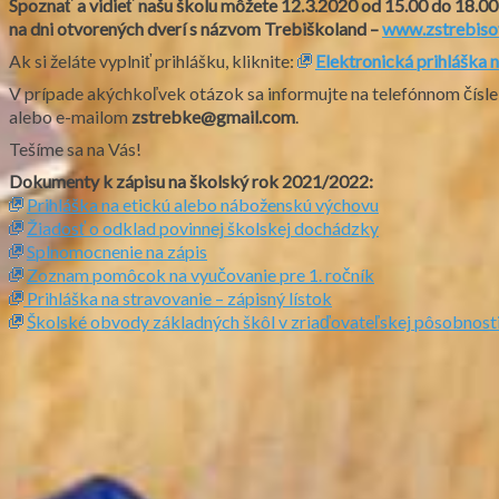
Spoznať a vidieť našu školu môžete 12.3.2020 od 15.00 do 18.00
na dni otvorených dverí s názvom Trebiškoland –
www.zstrebiso
Ak si želáte vyplniť prihlášku, kliknite:
Elektronická prihláška 
V prípade akýchkoľvek otázok sa informujte na telefónnom čísl
alebo e-mailom
zstrebke@gmail.com
.
Tešíme sa na Vás!
Dokumenty k zápisu na školský rok 2021/2022:
Prihláška na etickú alebo náboženskú výchovu
Žiadosť o odklad povinnej školskej dochádzky
Splnomocnenie na zápis
Zoznam pomôcok na vyučovanie pre 1. ročník
Prihláška na stravovanie – zápisný lístok
Školské obvody základných škôl v zriaďovateľskej pôsobnost