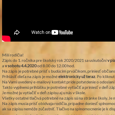
Milí rodičia!
Zápis do 1. ročníka pre školský rok 2020/2021 sa uskutoční
v pi
a
v sobotu 4.4.2020
od 8.00 do 12.00 hod.
Na zápis je potrebné prísť s budúcim prváčikom, priniesť občians
Prihlásiť dieťa na zápis je možné
elektronicky už teraz
. Po kliknu
Na Vami uvedený e-mailový kontakt príde potvrdenie o odoslaní 
Takto vyplnenú prihlášku je potrebné vytlačiť a priniesť v deň záp
Je možné ju vytlačiť v deň zápisu aj u nás v škole.
Všetky ostatné tlačivá potrebné na zápis sú na stránke školy. Je m
Na zápis musia prísť obidvaja rodičia, prípadne doniesť splnomo
ak sa zápisu nemôže zúčastniť. Tlačivo na splnomocnenie je k dispo