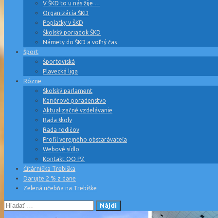
V ŠKD to u nás žije …
Organizácia ŠKD
Poplatky v ŠKD
Školský poriadok ŠKD
Námety do ŠKD a voľný čas
Šport
Športoviská
Plavecká liga
Rôzne
Školský parlament
Kariérové poradenstvo
Aktualizačné vzdelávanie
Rada školy
Rada rodičov
Profil verejného obstarávateľa
Webové sídlo
Kontakt OO PZ
Čitárnička Trebiška
Darujte 2 % z dane
Zelená učebňa na Trebiške
Hľadať: