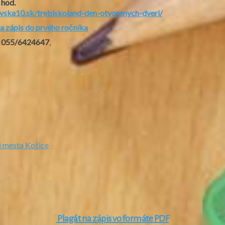
 hod.
vska10.sk/trebiskoland-den-otvorenych-dveri/
na zápis do prvého ročníka
e
055/6424647
,
i mesta Košice
Plagát na zápis vo formáte PDF