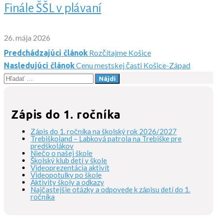
Finále ŠŠL v plávaní
26. mája 2026
Rozčítajme Košice
Predchádzajúci článok
Navigácia
Cenu mestskej časti Košice-Západ
Nasledujúci článok
Hľadať:
v
článku
Zápis do 1. ročníka
Zápis do 1. ročníka na školský rok 2026/2027
Trebiškoland – Labková patrola na Trebiške pre
predškolákov
Niečo o našej škole
Školský klub detí v škole
Videoprezentácia aktivít
Videopotulky po škole
Aktivity školy a odkazy
Najčastejšie otázky a odpovede k zápisu detí do 1.
ročníka