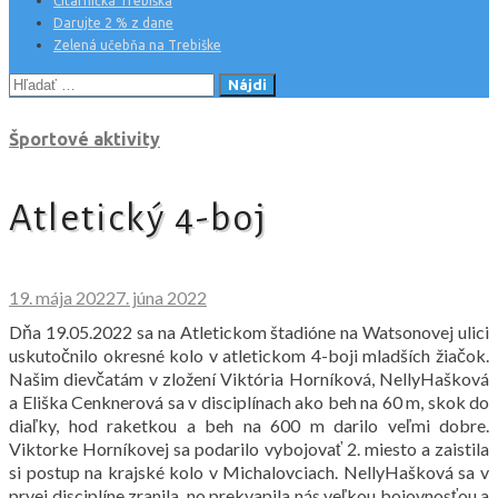
Čitárnička Trebiška
Darujte 2 % z dane
Zelená učebňa na Trebiške
Hľadať:
Športové aktivity
Atletický 4-boj
19. mája 2022
7. júna 2022
Dňa 19.05.2022 sa na Atletickom štadióne na Watsonovej ulici
uskutočnilo okresné kolo v atletickom 4-boji mladších žiačok.
Našim dievčatám v zložení Viktória Horníková, NellyHašková
a Eliška Cenknerová sa v disciplínach ako beh na 60 m, skok do
diaľky, hod raketkou a beh na 600 m darilo veľmi dobre.
Viktorke Horníkovej sa podarilo vybojovať 2. miesto a zaistila
si postup na krajské kolo v Michalovciach. NellyHašková sa v
prvej disciplíne zranila, no prekvapila nás veľkou bojovnosťou a