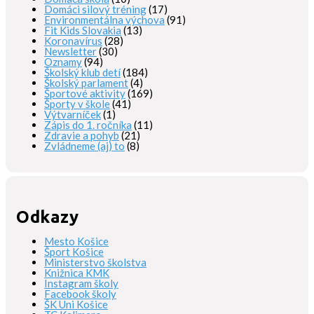
Domáci silový tréning
(17)
Environmentálna výchova
(91)
Fit Kids Slovakia
(13)
Koronavírus
(28)
Newsletter
(30)
Oznamy
(94)
Školský klub detí
(184)
Školský parlament
(4)
Športové aktivity
(169)
Športy v škole
(41)
Výtvarníček
(1)
Zápis do 1. ročníka
(11)
Zdravie a pohyb
(21)
Zvládneme (aj) to
(8)
Odkazy
Mesto Košice
Šport Košice
Ministerstvo školstva
Knižnica KMK
Instagram školy
Facebook školy
ŠK Uni Košice