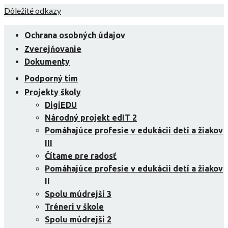
Skip
Dôležité odkazy
to
content
Ochrana osobných údajov
Zverejňovanie
Dokumenty
Podporný tím
Projekty školy
DigiEDU
Národný projekt edIT 2
Pomáhajúce profesie v edukácii detí a žiakov
III
Čítame pre radosť
Pomáhajúce profesie v edukácii detí a žiakov
II
Spolu múdrejší 3
Tréneri v škole
Spolu múdrejší 2