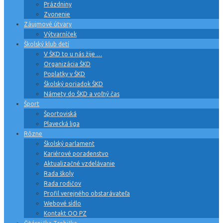
Prázdniny
Zvonenie
Záujmové útvary
Výtvarníček
Školský klub detí
V ŠKD to u nás žije …
Organizácia ŠKD
Poplatky v ŠKD
Školský poriadok ŠKD
Námety do ŠKD a voľný čas
Šport
Športoviská
Plavecká liga
Rôzne
Školský parlament
Kariérové poradenstvo
Aktualizačné vzdelávanie
Rada školy
Rada rodičov
Profil verejného obstarávateľa
Webové sídlo
Kontakt OO PZ