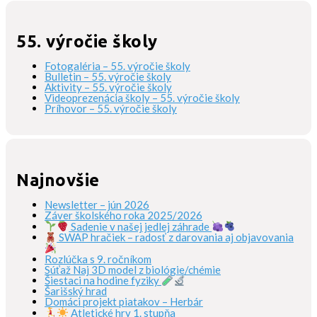
55. výročie školy
Fotogaléria – 55. výročie školy
Bulletin – 55. výročie školy
Aktivity – 55. výročie školy
Videoprezenácia školy – 55. výročie školy
Príhovor – 55. výročie školy
Najnovšie
Newsletter – jún 2026
Záver školského roka 2025/2026
Sadenie v našej jedlej záhrade
SWAP hračiek – radosť z darovania aj objavovania
Rozlúčka s 9. ročníkom
Súťaž Naj 3D model z biológie/chémie
Šiestaci na hodine fyziky
Šarišský hrad
Domáci projekt piatakov – Herbár
Atletické hry 1. stupňa