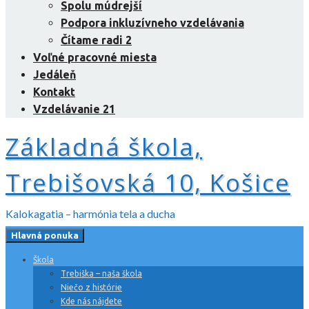
Spolu múdrejší
Podpora inkluzívneho vzdelávania
Čítame radi 2
Voľné pracovné miesta
Jedáleň
Kontakt
Vzdelávanie 21
Základná škola,
Trebišovská 10, Košice
Kalokagatia – harmónia tela a ducha
Hlavná ponuka
Škola
Trebiška – naša škola
Niečo z histórie
Kde nás nájdete