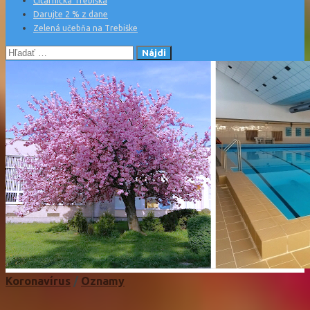
Čitárnička Trebiška
Darujte 2 % z dane
Zelená učebňa na Trebiške
Hľadať:
Koronavírus
/
Oznamy