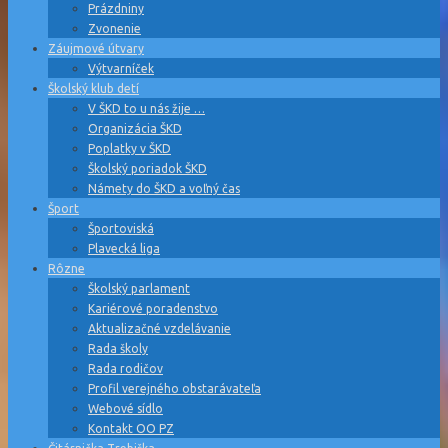
Prázdniny
Zvonenie
Záujmové útvary
Výtvarníček
Školský klub detí
V ŠKD to u nás žije …
Organizácia ŠKD
Poplatky v ŠKD
Školský poriadok ŠKD
Námety do ŠKD a voľný čas
Šport
Športoviská
Plavecká liga
Rôzne
Školský parlament
Kariérové poradenstvo
Aktualizačné vzdelávanie
Rada školy
Rada rodičov
Profil verejného obstarávateľa
Webové sídlo
Kontakt OO PZ