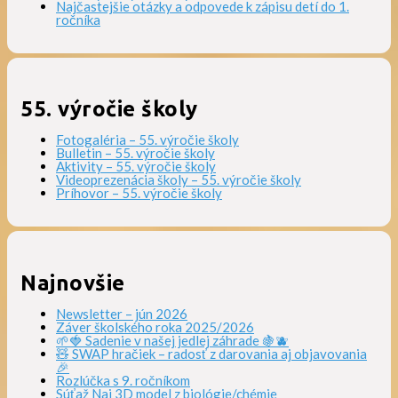
Najčastejšie otázky a odpovede k zápisu detí do 1.
ročníka
55. výročie školy
Fotogaléria – 55. výročie školy
Bulletin – 55. výročie školy
Aktivity – 55. výročie školy
Videoprezenácia školy – 55. výročie školy
Príhovor – 55. výročie školy
Najnovšie
Newsletter – jún 2026
Záver školského roka 2025/2026
🌱🍓 Sadenie v našej jedlej záhrade 🍇🫐
🧸 SWAP hračiek – radosť z darovania aj objavovania
🎉
Rozlúčka s 9. ročníkom
Súťaž Naj 3D model z biológie/chémie