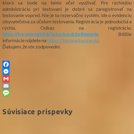
ktorá sa bude na tento účel využívať. Pre rýchlejšiu
administráciu pri testovaní je dobré sa zaregistrovať na
testovanie vopred. Nie je to rezervačný systém, ide o evidenciu
obyvateľstva za účelom testovania. Registrácia je jednoduchá a
rýchla. Odkaz na registráciu:
https://koronaregistracia.kosice.sk/prihlasenie
. Bližšie
informácie nájdete na
https://korona.kosice.sk/
.
Ďakujem, že ste zodpovední.
Facebook
Messenger
Gmail
Email
Message
Súvisiace príspevky