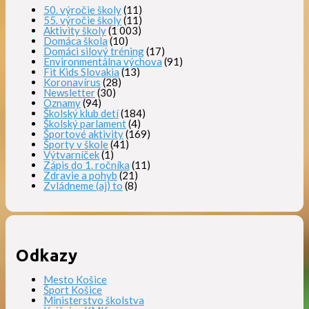
50. výročie školy
(11)
55. výročie školy
(11)
Aktivity školy
(1 003)
Domáca škola
(10)
Domáci silový tréning
(17)
Environmentálna výchova
(91)
Fit Kids Slovakia
(13)
Koronavírus
(28)
Newsletter
(30)
Oznamy
(94)
Školský klub detí
(184)
Školský parlament
(4)
Športové aktivity
(169)
Športy v škole
(41)
Výtvarníček
(1)
Zápis do 1. ročníka
(11)
Zdravie a pohyb
(21)
Zvládneme (aj) to
(8)
Odkazy
Mesto Košice
Šport Košice
Ministerstvo školstva