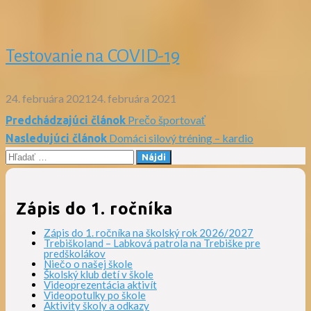
Testovanie na COVID-19
24. februára 2021
24. februára 2021
Prečo športovať
Predchádzajúci článok
Navigácia
Domáci silový tréning – kardio
Nasledujúci článok
Hľadať:
v
článku
Zápis do 1. ročníka
Zápis do 1. ročníka na školský rok 2026/2027
Trebiškoland – Labková patrola na Trebiške pre
predškolákov
Niečo o našej škole
Školský klub detí v škole
Videoprezentácia aktivít
Videopotulky po škole
Aktivity školy a odkazy