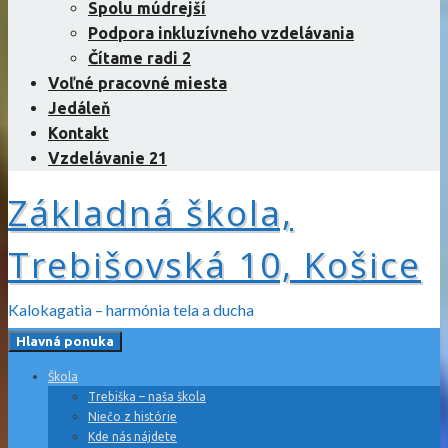
Spolu múdrejší
Podpora inkluzívneho vzdelávania
Čítame radi 2
Voľné pracovné miesta
Jedáleň
Kontakt
Vzdelávanie 21
Základná škola,
Trebišovská 10, Košice
Kalokagatia – harmónia tela a ducha
Hlavná ponuka
Škola
Trebiška – naša škola
Niečo z histórie
Kde nás nájdete