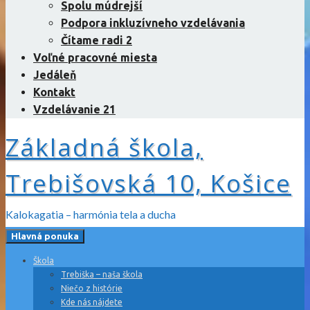
Spolu múdrejší
Podpora inkluzívneho vzdelávania
Čítame radi 2
Voľné pracovné miesta
Jedáleň
Kontakt
Vzdelávanie 21
Základná škola,
Trebišovská 10, Košice
Kalokagatia – harmónia tela a ducha
Hlavná ponuka
Škola
Trebiška – naša škola
Niečo z histórie
Kde nás nájdete