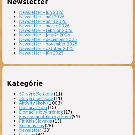
Newsletter
Newsletter – jún 2026
Newsletter – máj 2026
Newsletter – apríl 2026
Newsletter – marec 2026
Newsletter – február 2026
Newsletter – január 2026
Newsletter – december 2025
Newsletter – november 2025
Newsletter – október 2025
Newsletter – jún 2025
Kategórie
50. výročie školy
(11)
55. výročie školy
(11)
Aktivity školy
(1 003)
Domáca škola
(10)
Domáci silový tréning
(17)
Environmentálna výchova
(91)
Fit Kids Slovakia
(13)
Koronavírus
(28)
Newsletter
(30)
Oznamy
(94)