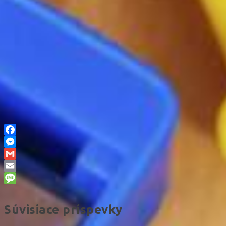
Facebook
Messenger
Gmail
Email
Message
Súvisiace príspevky