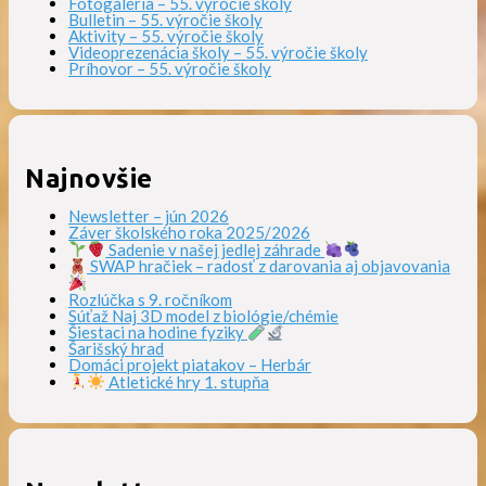
Fotogaléria – 55. výročie školy
Bulletin – 55. výročie školy
Aktivity – 55. výročie školy
Videoprezenácia školy – 55. výročie školy
Príhovor – 55. výročie školy
Najnovšie
Newsletter – jún 2026
Záver školského roka 2025/2026
Sadenie v našej jedlej záhrade
SWAP hračiek – radosť z darovania aj objavovania
Rozlúčka s 9. ročníkom
Súťaž Naj 3D model z biológie/chémie
Šiestaci na hodine fyziky
Šarišský hrad
Domáci projekt piatakov – Herbár
Atletické hry 1. stupňa