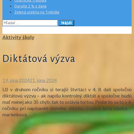
Čitárnička Trebiška
Darujte 2 % z dane
Zelená učebňa na Trebiške
Hľadať:
Aktivity školy
Diktátová výzva
19. júna 2024
21. júna 2024
Už v druhom ročníku si terajší štvrtáci v 4. B dali spoločnú
diktátovú výzvu – ak napíšu kontrolný diktát a spoločne budú
mať menej ako 35 chýb, tak to oslávia tortou. Podarilo sa to v 4.
ročníku pri napísaním ôsmeho diktátu. Oslava bola sladká –
marlenková.