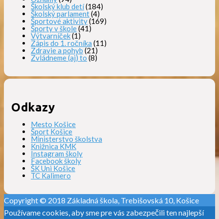
Školský klub detí
(184)
Školský parlament
(4)
Športové aktivity
(169)
Športy v škole
(41)
Výtvarníček
(1)
Zápis do 1. ročníka
(11)
Zdravie a pohyb
(21)
Zvládneme (aj) to
(8)
Odkazy
Mesto Košice
Šport Košice
Ministerstvo školstva
Knižnica KMK
Instagram školy
Facebook školy
ŠK Uni Košice
TC Kalimero
Copyright © 2018 Základná škola, Trebišovská 10, Košice
Používame cookies, aby sme pre vás zabezpečili ten najlepší