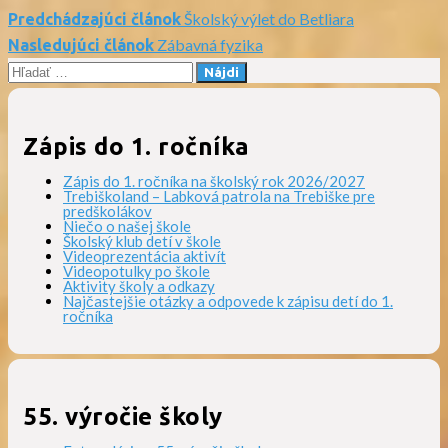
Školský výlet do Betliara
Predchádzajúci článok
Navigácia
Zábavná fyzika
Nasledujúci článok
Hľadať:
v
článku
Zápis do 1. ročníka
Zápis do 1. ročníka na školský rok 2026/2027
Trebiškoland – Labková patrola na Trebiške pre
predškolákov
Niečo o našej škole
Školský klub detí v škole
Videoprezentácia aktivít
Videopotulky po škole
Aktivity školy a odkazy
Najčastejšie otázky a odpovede k zápisu detí do 1.
ročníka
55. výročie školy