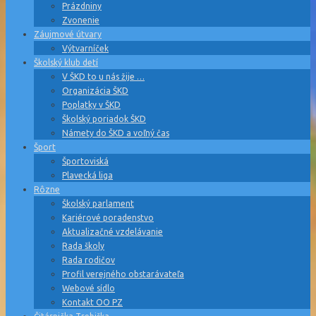
Prázdniny
Zvonenie
Záujmové útvary
Výtvarníček
Školský klub detí
V ŠKD to u nás žije …
Organizácia ŠKD
Poplatky v ŠKD
Školský poriadok ŠKD
Námety do ŠKD a voľný čas
Šport
Športoviská
Plavecká liga
Rôzne
Školský parlament
Kariérové poradenstvo
Aktualizačné vzdelávanie
Rada školy
Rada rodičov
Profil verejného obstarávateľa
Webové sídlo
Kontakt OO PZ