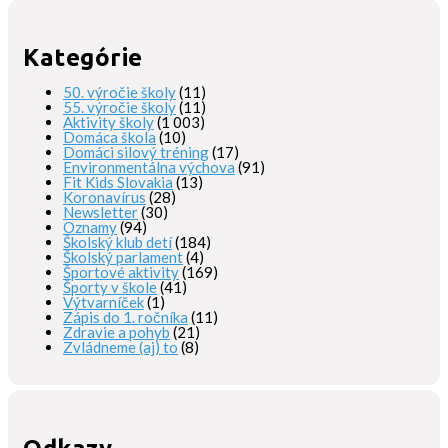
Kategórie
50. výročie školy
(11)
55. výročie školy
(11)
Aktivity školy
(1 003)
Domáca škola
(10)
Domáci silový tréning
(17)
Environmentálna výchova
(91)
Fit Kids Slovakia
(13)
Koronavírus
(28)
Newsletter
(30)
Oznamy
(94)
Školský klub detí
(184)
Školský parlament
(4)
Športové aktivity
(169)
Športy v škole
(41)
Výtvarníček
(1)
Zápis do 1. ročníka
(11)
Zdravie a pohyb
(21)
Zvládneme (aj) to
(8)