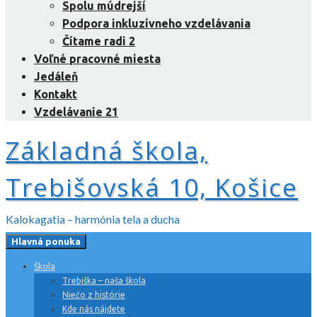
Spolu múdrejší
Podpora inkluzívneho vzdelávania
Čítame radi 2
Voľné pracovné miesta
Jedáleň
Kontakt
Vzdelávanie 21
Základná škola,
Trebišovská 10, Košice
Kalokagatia – harmónia tela a ducha
Hlavná ponuka
Škola
Trebiška – naša škola
Niečo z histórie
Kde nás nájdete