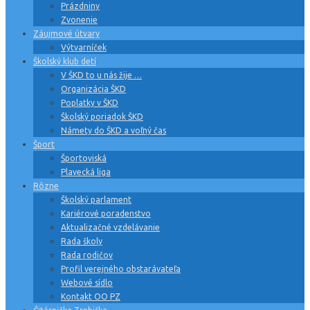
Prázdniny
Zvonenie
Záujmové útvary
Výtvarníček
Školský klub detí
V ŠKD to u nás žije …
Organizácia ŠKD
Poplatky v ŠKD
Školský poriadok ŠKD
Námety do ŠKD a voľný čas
Šport
Športoviská
Plavecká liga
Rôzne
Školský parlament
Kariérové poradenstvo
Aktualizačné vzdelávanie
Rada školy
Rada rodičov
Profil verejného obstarávateľa
Webové sídlo
Kontakt OO PZ