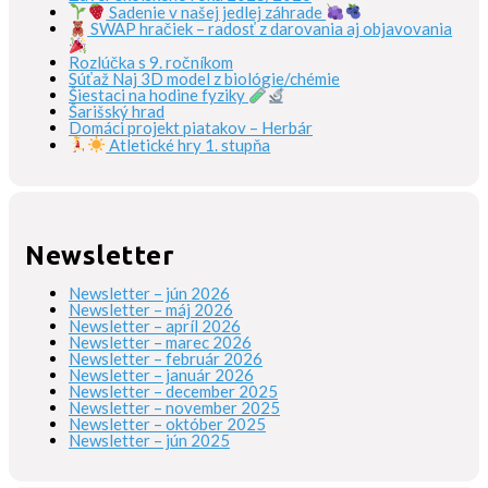
Sadenie v našej jedlej záhrade
SWAP hračiek – radosť z darovania aj objavovania
Rozlúčka s 9. ročníkom
Súťaž Naj 3D model z biológie/chémie
Šiestaci na hodine fyziky
Šarišský hrad
Domáci projekt piatakov – Herbár
Atletické hry 1. stupňa
Newsletter
Newsletter – jún 2026
Newsletter – máj 2026
Newsletter – apríl 2026
Newsletter – marec 2026
Newsletter – február 2026
Newsletter – január 2026
Newsletter – december 2025
Newsletter – november 2025
Newsletter – október 2025
Newsletter – jún 2025