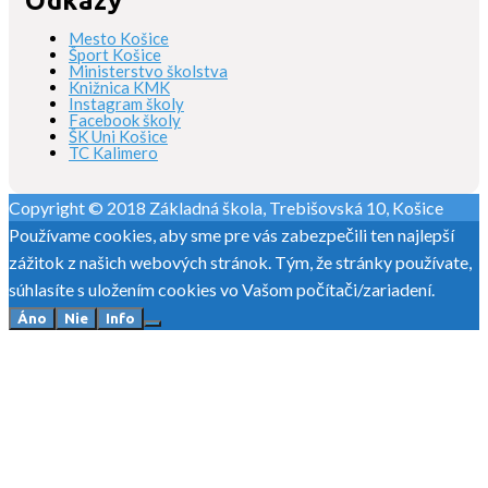
Odkazy
Mesto Košice
Šport Košice
Ministerstvo školstva
Knižnica KMK
Instagram školy
Facebook školy
ŠK Uni Košice
TC Kalimero
Copyright © 2018 Základná škola, Trebišovská 10, Košice
Používame cookies, aby sme pre vás zabezpečili ten najlepší
zážitok z našich webových stránok. Tým, že stránky používate,
súhlasíte s uložením cookies vo Vašom počítači/zariadení.
Áno
Nie
Info