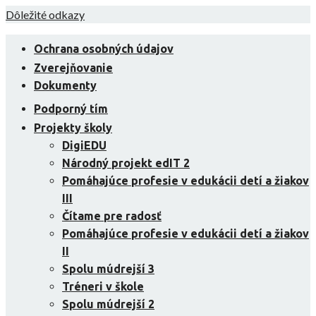
Skip
Dôležité odkazy
to
content
Ochrana osobných údajov
Zverejňovanie
Dokumenty
Podporný tím
Projekty školy
DigiEDU
Národný projekt edIT 2
Pomáhajúce profesie v edukácii detí a žiakov
III
Čítame pre radosť
Pomáhajúce profesie v edukácii detí a žiakov
II
Spolu múdrejší 3
Tréneri v škole
Spolu múdrejší 2