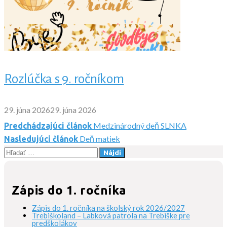
Rozlúčka s 9. ročníkom
29. júna 2026
29. júna 2026
Medzinárodný deň SLNKA
Predchádzajúci článok
Navigácia
Deň matiek
Nasledujúci článok
Hľadať:
v
článku
Zápis do 1. ročníka
Zápis do 1. ročníka na školský rok 2026/2027
Trebiškoland – Labková patrola na Trebiške pre
predškolákov