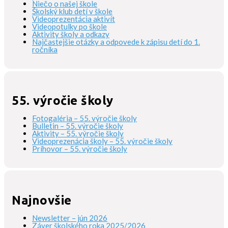
Niečo o našej škole
Školský klub detí v škole
Videoprezentácia aktivít
Videopotulky po škole
Aktivity školy a odkazy
Najčastejšie otázky a odpovede k zápisu detí do 1.
ročníka
55. výročie školy
Fotogaléria – 55. výročie školy
Bulletin – 55. výročie školy
Aktivity – 55. výročie školy
Videoprezenácia školy – 55. výročie školy
Príhovor – 55. výročie školy
Najnovšie
Newsletter – jún 2026
Záver školského roka 2025/2026