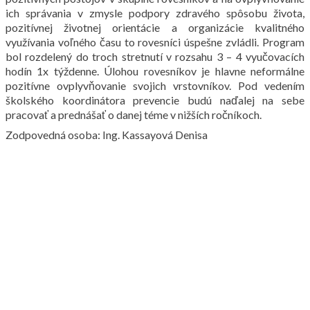
ich správania v zmysle podpory zdravého spôsobu života,
pozitívnej životnej orientácie a organizácie kvalitného
využívania voľného času to rovesníci úspešne zvládli. Program
bol rozdelený do troch stretnutí v rozsahu 3 – 4 vyučovacích
hodín 1x týždenne. Úlohou rovesníkov je hlavne neformálne
pozitívne ovplyvňovanie svojich vrstovníkov. Pod vedením
školského koordinátora prevencie budú naďalej na sebe
pracovať a prednášať o danej téme v nižších ročníkoch.
Zodpovedná osoba: Ing. Kassayová Denisa