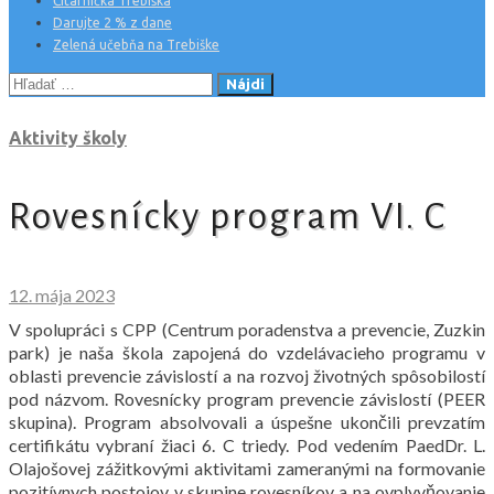
Čitárnička Trebiška
Darujte 2 % z dane
Zelená učebňa na Trebiške
Hľadať:
Aktivity školy
Rovesnícky program VI. C
12. mája 2023
V spolupráci s CPP (Centrum poradenstva a prevencie, Zuzkin
park) je naša škola zapojená do vzdelávacieho programu v
oblasti prevencie závislostí a na rozvoj životných spôsobilostí
pod názvom. Rovesnícky program prevencie závislostí (PEER
skupina). Program absolvovali a úspešne ukončili prevzatím
certifikátu vybraní žiaci 6. C triedy. Pod vedením PaedDr. L.
Olajošovej zážitkovými aktivitami zameranými na formovanie
pozitívnych postojov v skupine rovesníkov a na ovplyvňovanie