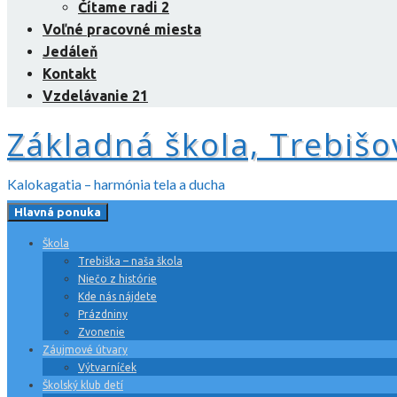
Čítame radi 2
Voľné pracovné miesta
Jedáleň
Kontakt
Vzdelávanie 21
Základná škola, Trebišo
Kalokagatia – harmónia tela a ducha
Hlavná ponuka
Škola
Trebiška – naša škola
Niečo z histórie
Kde nás nájdete
Prázdniny
Zvonenie
Záujmové útvary
Výtvarníček
Školský klub detí