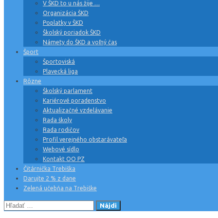
V ŠKD to u nás žije …
Organizácia ŠKD
Poplatky v ŠKD
Školský poriadok ŠKD
Námety do ŠKD a voľný čas
Šport
Športoviská
Plavecká liga
Rôzne
Školský parlament
Kariérové poradenstvo
Aktualizačné vzdelávanie
Rada školy
Rada rodičov
Profil verejného obstarávateľa
Webové sídlo
Kontakt OO PZ
Čitárnička Trebiška
Darujte 2 % z dane
Zelená učebňa na Trebiške
Hľadať: