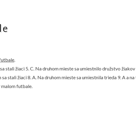
le
futbale
.
 sa stali žiaci 5. C. Na druhom mieste sa umiestnilo družstvo žiakov z
m sa stali žiaci 8. A. Na druhom mieste sa umiestnila trieda 9. A a na 
 malom futbale.