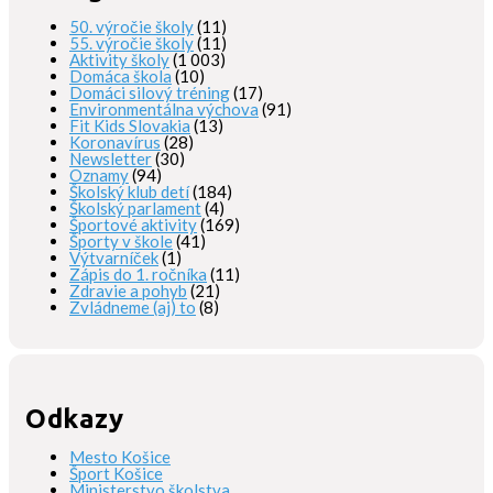
50. výročie školy
(11)
55. výročie školy
(11)
Aktivity školy
(1 003)
Domáca škola
(10)
Domáci silový tréning
(17)
Environmentálna výchova
(91)
Fit Kids Slovakia
(13)
Koronavírus
(28)
Newsletter
(30)
Oznamy
(94)
Školský klub detí
(184)
Školský parlament
(4)
Športové aktivity
(169)
Športy v škole
(41)
Výtvarníček
(1)
Zápis do 1. ročníka
(11)
Zdravie a pohyb
(21)
Zvládneme (aj) to
(8)
Odkazy
Mesto Košice
Šport Košice
Ministerstvo školstva