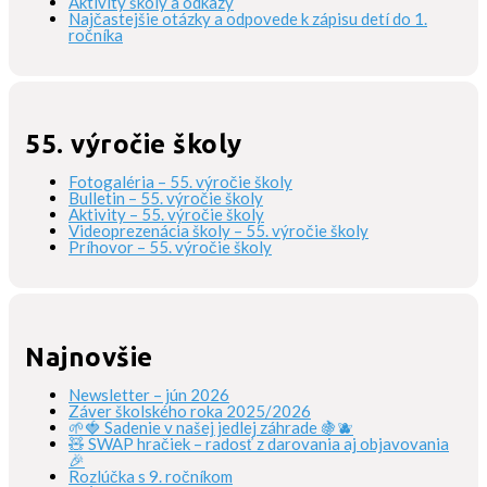
Aktivity školy a odkazy
Najčastejšie otázky a odpovede k zápisu detí do 1.
ročníka
55. výročie školy
Fotogaléria – 55. výročie školy
Bulletin – 55. výročie školy
Aktivity – 55. výročie školy
Videoprezenácia školy – 55. výročie školy
Príhovor – 55. výročie školy
Najnovšie
Newsletter – jún 2026
Záver školského roka 2025/2026
🌱🍓 Sadenie v našej jedlej záhrade 🍇🫐
🧸 SWAP hračiek – radosť z darovania aj objavovania
🎉
Rozlúčka s 9. ročníkom