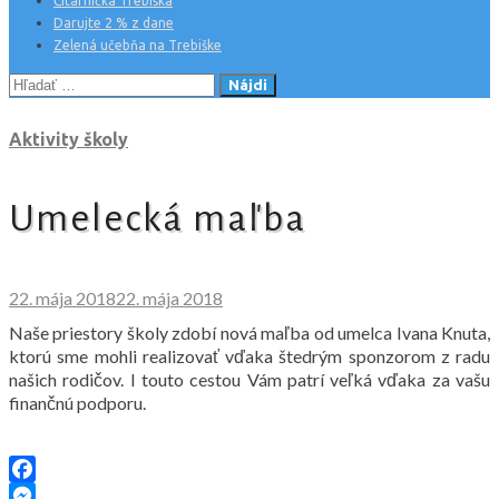
Čitárnička Trebiška
Darujte 2 % z dane
Zelená učebňa na Trebiške
Hľadať:
Aktivity školy
Umelecká maľba
22. mája 2018
22. mája 2018
Naše priestory školy zdobí nová maľba od umelca Ivana Knuta,
ktorú sme mohli realizovať vďaka štedrým sponzorom z radu
našich rodičov. I touto cestou Vám patrí veľká vďaka za vašu
finančnú podporu.
Facebook