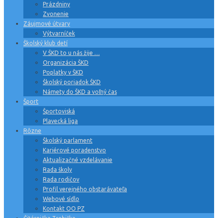
Prázdniny
Zvonenie
Záujmové útvary
Výtvarníček
Školský klub detí
V ŠKD to u nás žije …
Organizácia ŠKD
Poplatky v ŠKD
Školský poriadok ŠKD
Námety do ŠKD a voľný čas
Šport
Športoviská
Plavecká liga
Rôzne
Školský parlament
Kariérové poradenstvo
Aktualizačné vzdelávanie
Rada školy
Rada rodičov
Profil verejného obstarávateľa
Webové sídlo
Kontakt OO PZ