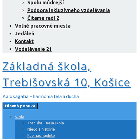
Spolu múdrejší
Podpora inkluzívneho vzdelávania
Čítame radi 2
Voľné pracovné miesta
Jedáleň
Kontakt
Vzdelávanie 21
Základná škola,
Trebišovská 10, Košice
Kalokagatia – harmónia tela a ducha
Hlavná ponuka
Škola
Trebiška – naša škola
Niečo z histórie
Kde nás nájdete