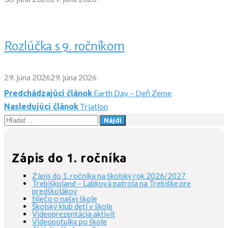
Rozlúčka s 9. ročníkom
29. júna 2026
29. júna 2026
Earth Day – Deň Zeme
Predchádzajúci článok
Navigácia
Triatlon
Nasledujúci článok
Hľadať:
v
článku
Zápis do 1. ročníka
Zápis do 1. ročníka na školský rok 2026/2027
Trebiškoland – Labková patrola na Trebiške pre
predškolákov
Niečo o našej škole
Školský klub detí v škole
Videoprezentácia aktivít
Videopotulky po škole