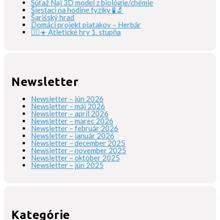
Súťaž Naj 3D model z biológie/chémie
Šiestaci na hodine fyziky 🧪🔬
Šarišský hrad
Domáci projekt piatakov – Herbár
🏃‍♀️☀️ Atletické hry 1. stupňa
Newsletter
Newsletter – jún 2026
Newsletter – máj 2026
Newsletter – apríl 2026
Newsletter – marec 2026
Newsletter – február 2026
Newsletter – január 2026
Newsletter – december 2025
Newsletter – november 2025
Newsletter – október 2025
Newsletter – jún 2025
Kategórie