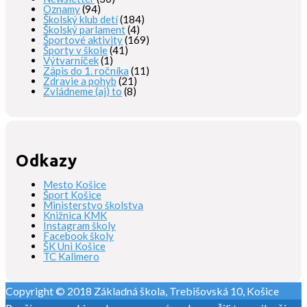
Oznamy
(94)
Školský klub detí
(184)
Školský parlament
(4)
Športové aktivity
(169)
Športy v škole
(41)
Výtvarníček
(1)
Zápis do 1. ročníka
(11)
Zdravie a pohyb
(21)
Zvládneme (aj) to
(8)
Odkazy
Mesto Košice
Šport Košice
Ministerstvo školstva
Knižnica KMK
Instagram školy
Facebook školy
ŠK Uni Košice
TC Kalimero
Copyright © 2018 Základná škola, Trebišovská 10, Košice