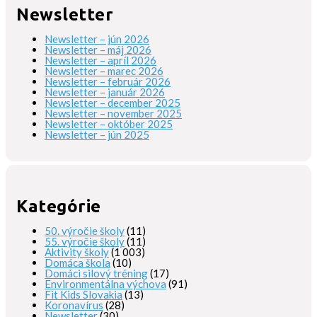
Newsletter
Newsletter – jún 2026
Newsletter – máj 2026
Newsletter – apríl 2026
Newsletter – marec 2026
Newsletter – február 2026
Newsletter – január 2026
Newsletter – december 2025
Newsletter – november 2025
Newsletter – október 2025
Newsletter – jún 2025
Kategórie
50. výročie školy
(11)
55. výročie školy
(11)
Aktivity školy
(1 003)
Domáca škola
(10)
Domáci silový tréning
(17)
Environmentálna výchova
(91)
Fit Kids Slovakia
(13)
Koronavírus
(28)
Newsletter
(30)