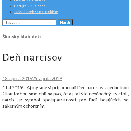
Čitárnička Trebiška
Darujte 2 % z dane
Zelená učebňa na Trebiške
Hľadať:
Školský klub detí
Deň narcisov
18. apríla 2019
29. apríla 2019
11.4.2019 – Aj my sme si pripomenuli Deň narcisov a jednotnou
žltou farbou sme dali najavo, že aj takýto nenápadný kvietok,
narcis, je symbol spolupatričnosti pre ľudí bojujúcich so
zákerným ochorením.