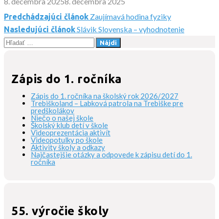
8. decembra 2025
8. decembra 2025
Zaujímavá hodina fyziky
Predchádzajúci článok
Navigácia
Slávik Slovenska – vyhodnotenie
Nasledujúci článok
Hľadať:
v
článku
Zápis do 1. ročníka
Zápis do 1. ročníka na školský rok 2026/2027
Trebiškoland – Labková patrola na Trebiške pre
predškolákov
Niečo o našej škole
Školský klub detí v škole
Videoprezentácia aktivít
Videopotulky po škole
Aktivity školy a odkazy
Najčastejšie otázky a odpovede k zápisu detí do 1.
ročníka
55. výročie školy