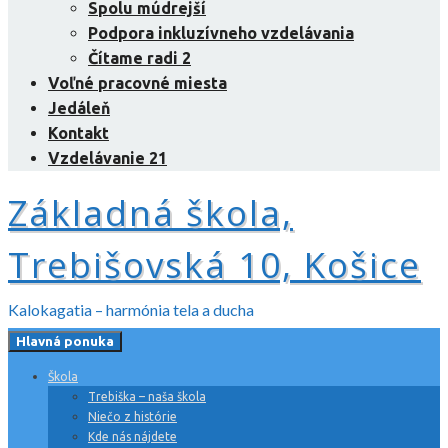
Spolu múdrejší
Podpora inkluzívneho vzdelávania
Čítame radi 2
Voľné pracovné miesta
Jedáleň
Kontakt
Vzdelávanie 21
Základná škola,
Trebišovská 10, Košice
Kalokagatia – harmónia tela a ducha
Hlavná ponuka
Škola
Trebiška – naša škola
Niečo z histórie
Kde nás nájdete