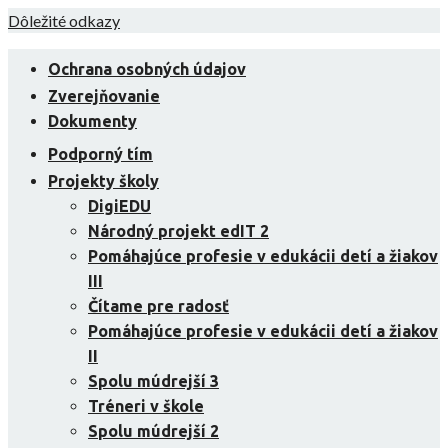
Skip
Dôležité odkazy
to
content
Ochrana osobných údajov
Zverejňovanie
Dokumenty
Podporný tím
Projekty školy
DigiEDU
Národný projekt edIT 2
Pomáhajúce profesie v edukácii detí a žiakov
III
Čítame pre radosť
Pomáhajúce profesie v edukácii detí a žiakov
II
Spolu múdrejší 3
Tréneri v škole
Spolu múdrejší 2