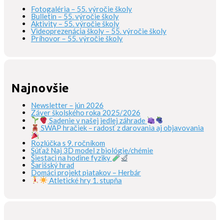
Fotogaléria – 55. výročie školy
Bulletin – 55. výročie školy
Aktivity – 55. výročie školy
Videoprezenácia školy – 55. výročie školy
Príhovor – 55. výročie školy
Najnovšie
Newsletter – jún 2026
Záver školského roka 2025/2026
Sadenie v našej jedlej záhrade
SWAP hračiek – radosť z darovania aj objavovania
Rozlúčka s 9. ročníkom
Súťaž Naj 3D model z biológie/chémie
Šiestaci na hodine fyziky
Šarišský hrad
Domáci projekt piatakov – Herbár
Atletické hry 1. stupňa