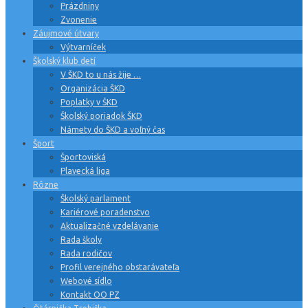
Prázdniny
Zvonenie
Záujmové útvary
Výtvarníček
Školský klub detí
V ŠKD to u nás žije …
Organizácia ŠKD
Poplatky v ŠKD
Školský poriadok ŠKD
Námety do ŠKD a voľný čas
Šport
Športoviská
Plavecká liga
Rôzne
Školský parlament
Kariérové poradenstvo
Aktualizačné vzdelávanie
Rada školy
Rada rodičov
Profil verejného obstarávateľa
Webové sídlo
Kontakt OO PZ