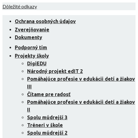
Skip
Dôležité odkazy
to
content
Ochrana osobných údajov
Zverejňovanie
Dokumenty
Podporný tím
Projekty školy
DigiEDU
Národný projekt edIT 2
Pomáhajúce profesie v edukácii detí a žiakov
III
Čítame pre radosť
Pomáhajúce profesie v edukácii detí a žiakov
II
Spolu múdrejší 3
Tréneri v škole
Spolu múdrejší 2