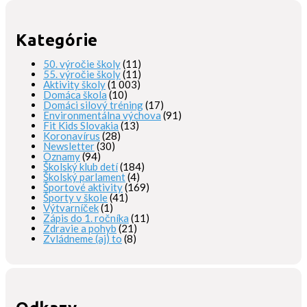
Kategórie
50. výročie školy
(11)
55. výročie školy
(11)
Aktivity školy
(1 003)
Domáca škola
(10)
Domáci silový tréning
(17)
Environmentálna výchova
(91)
Fit Kids Slovakia
(13)
Koronavírus
(28)
Newsletter
(30)
Oznamy
(94)
Školský klub detí
(184)
Školský parlament
(4)
Športové aktivity
(169)
Športy v škole
(41)
Výtvarníček
(1)
Zápis do 1. ročníka
(11)
Zdravie a pohyb
(21)
Zvládneme (aj) to
(8)