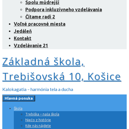
Spolu múdrejší
Podpora inkluzívneho vzdelávania
Čítame radi 2
Voľné pracovné miesta
Jedáleň
Kontakt
Vzdelávanie 21
Základná škola,
Trebišovská 10, Košice
Kalokagatia – harmónia tela a ducha
Hlavná ponuka
Škola
Trebiška – naša škola
Niečo z histórie
Kde nás nájdete