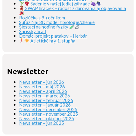
Sadenie v našej jedlej záhrade
SWAP hračiek – radosť z darovania aj objavovania
Rozlúčka s 9. ročníkom
Súťaž Naj 3D model z biológie/chémie
Šiestaci na hodine fyziky
Šarišský hrad
Domáci projekt piatakov – Herbár
Atletické hry 1. stupňa
Newsletter
Newsletter – jún 2026
Newsletter – máj 2026
Newsletter – apríl 2026
Newsletter – marec 2026
Newsletter – február 2026
Newsletter – január 2026
Newsletter – december 2025
Newsletter – november 2025
Newsletter – október 2025
Newsletter – jún 2025