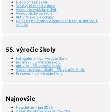
Niečo o našej škole
Školský klub detí v škole
Videoprezentácia aktivít
Videopotulky po škole
Aktivity školy a odkazy
Najčastejšie otázky a odpovede k zápisu detí do 1.
ročníka
55. výročie školy
Fotogaléria – 55. výročie školy
Bulletin – 55. výročie školy
Aktivity – 55. výročie školy
Videoprezenácia školy – 55. výročie školy
Príhovor – 55. výročie školy
Najnovšie
Newsletter – jún 2026
Záver školského roka 2025/2026