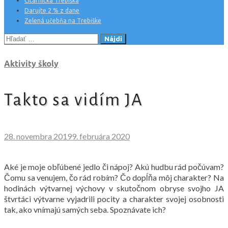
Čitárnička Trebiška
Darujte 2 % z dane
Zelená učebňa na Trebiške
Hľadať:
Aktivity školy
Takto sa vidím JA
28. novembra 2019
9. februára 2020
Aké je moje obľúbené jedlo či nápoj? Akú hudbu rád počúvam?
Čomu sa venujem, čo rád robím? Čo dopĺňa môj charakter? Na
hodinách výtvarnej výchovy v skutočnom obryse svojho JA
štvrtáci výtvarne vyjadrili pocity a charakter svojej osobnosti
tak, ako vnímajú samých seba. Spoznávate ich?