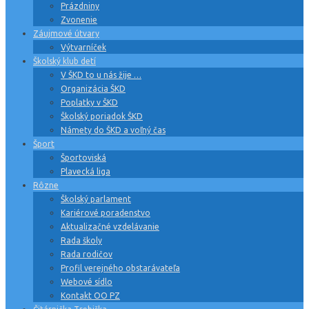
Prázdniny
Zvonenie
Záujmové útvary
Výtvarníček
Školský klub detí
V ŠKD to u nás žije …
Organizácia ŠKD
Poplatky v ŠKD
Školský poriadok ŠKD
Námety do ŠKD a voľný čas
Šport
Športoviská
Plavecká liga
Rôzne
Školský parlament
Kariérové poradenstvo
Aktualizačné vzdelávanie
Rada školy
Rada rodičov
Profil verejného obstarávateľa
Webové sídlo
Kontakt OO PZ