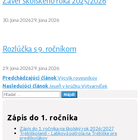
Záver školského roka 2025/2026
30. júna 2026
29. júna 2026
Rozlúčka s 9. ročníkom
29. júna 2026
29. júna 2026
Výcvik rovesníkov
Predchádzajúci článok
Navigácia
Jeseň v krúžku Výtvarníček
Nasledujúci článok
Hľadať:
v
článku
Zápis do 1. ročníka
Zápis do 1. ročníka na školský rok 2026/2027
Trebiškoland – Labková patrola na Trebiške pre
predškolákov