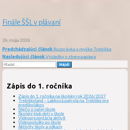
Finále ŠŠL v plávaní
26. mája 2026
Rozprávka o myške Trebiške
Predchádzajúci článok
Navigácia
Výsledky v zbere papiera
Nasledujúci článok
Hľadať:
v
článku
Zápis do 1. ročníka
Zápis do 1. ročníka na školský rok 2026/2027
Trebiškoland – Labková patrola na Trebiške pre
predškolákov
Niečo o našej škole
Školský klub detí v škole
Videoprezentácia aktivít
Videopotulky po škole
Aktivity školy a odkazy