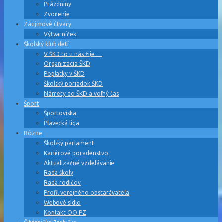
Prázdniny
Zvonenie
Záujmové útvary
Výtvarníček
Školský klub detí
V ŠKD to u nás žije …
Organizácia ŠKD
Poplatky v ŠKD
Školský poriadok ŠKD
Námety do ŠKD a voľný čas
Šport
Športoviská
Plavecká liga
Rôzne
Školský parlament
Kariérové poradenstvo
Aktualizačné vzdelávanie
Rada školy
Rada rodičov
Profil verejného obstarávateľa
Webové sídlo
Kontakt OO PZ