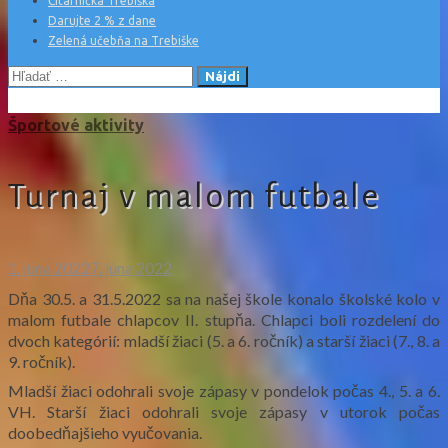
Čitárnička Trebiška
Darujte 2 % z dane
Zelená učebňa na Trebiške
Hľadať:
Športové aktivity
Turnaj v malom futbale
1. júna 2022
7. júna 2022
Dňa 30.5. a 31.5.2022 sa na našej škole konalo školské kolo v
malom futbale chlapcov II. stupňa. Chlapci boli rozdelení do
dvoch kategórií: mladší žiaci (5. a 6. ročník) a starší žiaci (7., 8. a
9. ročník).
Mladší žiaci odohrali svoje zápasy v pondelok počas 4., 5. a 6.
VH. Starší žiaci odohrali svoje zápasy v utorok počas
doobedňajšieho vyučovania.