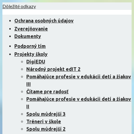
Skip
Dôležité odkazy
to
content
Ochrana osobných údajov
Zverejňovanie
Dokumenty
Podporný tím
Projekty školy
DigiEDU
Národný projekt edIT 2
Pomáhajúce profesie v edukácii detí a žiakov
III
Čítame pre radosť
Pomáhajúce profesie v edukácii detí a žiakov
II
Spolu múdrejší 3
Tréneri v škole
Spolu múdrejší 2