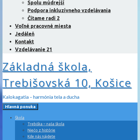
Spolu múdrejší
Podpora inkluzívneho vzdelávania
Čítame radi 2
Voľné pracovné miesta
Jedáleň
Kontakt
Vzdelávanie 21
Základná škola,
Trebišovská 10, Košice
Kalokagatia – harmónia tela a ducha
Hlavná ponuka
Škola
Trebiška – naša škola
Niečo z histórie
Kde nás nájdete