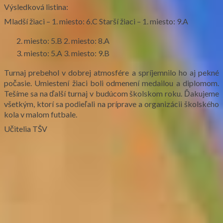
Výsledková listina:
Mladší žiaci – 1. miesto: 6.C Starší žiaci – 1. miesto: 9.A
miesto: 5.B 2. miesto: 8.A
miesto: 5.A 3. miesto: 9.B
Turnaj prebehol v dobrej atmosfére a spríjemnilo ho aj pekné
počasie. Umiestení žiaci boli odmenení medailou a diplomom.
Tešíme sa na ďalší turnaj v budúcom školskom roku. Ďakujeme
všetkým, ktorí sa podieľali na príprave a organizácii školského
kola v malom futbale.
Učitelia TŠV