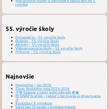
Najčastejšie otázky a odpovede k zápisu detí do 1.
ročníka
55. výročie školy
Fotogaléria – 55. výročie školy
Bulletin – 55. výročie školy
Aktivity – 55. výročie školy
Videoprezenácia školy – 55. výročie školy
Príhovor – 55. výročie školy
Najnovšie
Newsletter – jún 2026
Záver školského roka 2025/2026
🌱🍓 Sadenie v našej jedlej záhrade 🍇🫐
🧸 SWAP hračiek – radosť z darovania aj objavovania
🎉
Rozlúčka s 9. ročníkom
Súťaž Naj 3D model z biológie/chémie