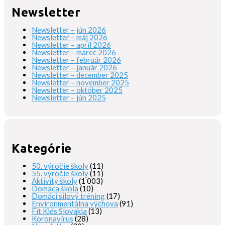
Newsletter
Newsletter – jún 2026
Newsletter – máj 2026
Newsletter – apríl 2026
Newsletter – marec 2026
Newsletter – február 2026
Newsletter – január 2026
Newsletter – december 2025
Newsletter – november 2025
Newsletter – október 2025
Newsletter – jún 2025
Kategórie
50. výročie školy
(11)
55. výročie školy
(11)
Aktivity školy
(1 003)
Domáca škola
(10)
Domáci silový tréning
(17)
Environmentálna výchova
(91)
Fit Kids Slovakia
(13)
Koronavírus
(28)