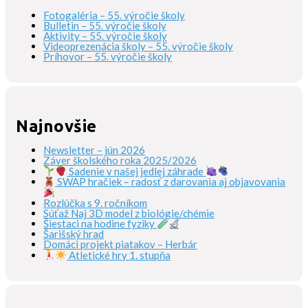
Fotogaléria – 55. výročie školy
Bulletin – 55. výročie školy
Aktivity – 55. výročie školy
Videoprezenácia školy – 55. výročie školy
Príhovor – 55. výročie školy
Najnovšie
Newsletter – jún 2026
Záver školského roka 2025/2026
Sadenie v našej jedlej záhrade
SWAP hračiek – radosť z darovania aj objavovania
Rozlúčka s 9. ročníkom
Súťaž Naj 3D model z biológie/chémie
Šiestaci na hodine fyziky
Šarišský hrad
Domáci projekt piatakov – Herbár
Atletické hry 1. stupňa