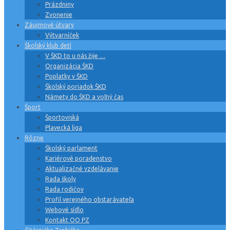
Prázdniny
Zvonenie
Záujmové útvary
Výtvarníček
Školský klub detí
V ŠKD to u nás žije …
Organizácia ŠKD
Poplatky v ŠKD
Školský poriadok ŠKD
Námety do ŠKD a voľný čas
Šport
Športoviská
Plavecká liga
Rôzne
Školský parlament
Kariérové poradenstvo
Aktualizačné vzdelávanie
Rada školy
Rada rodičov
Profil verejného obstarávateľa
Webové sídlo
Kontakt OO PZ