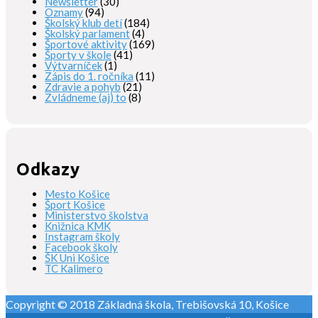
Newsletter
(30)
Oznamy
(94)
Školský klub detí
(184)
Školský parlament
(4)
Športové aktivity
(169)
Športy v škole
(41)
Výtvarníček
(1)
Zápis do 1. ročníka
(11)
Zdravie a pohyb
(21)
Zvládneme (aj) to
(8)
Odkazy
Mesto Košice
Šport Košice
Ministerstvo školstva
Knižnica KMK
Instagram školy
Facebook školy
ŠK Uni Košice
TC Kalimero
Copyright © 2018 Základná škola, Trebišovská 10, Košice