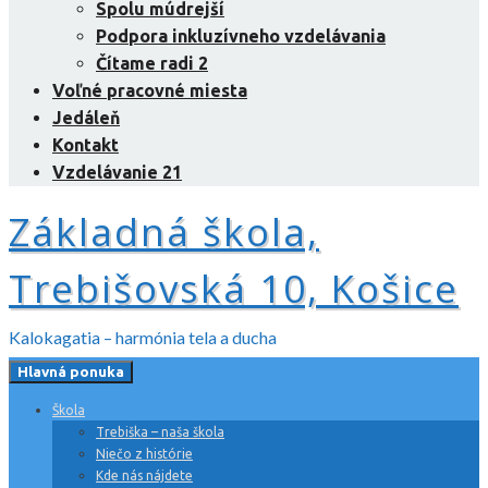
Spolu múdrejší
Podpora inkluzívneho vzdelávania
Čítame radi 2
Voľné pracovné miesta
Jedáleň
Kontakt
Vzdelávanie 21
Základná škola,
Trebišovská 10, Košice
Kalokagatia – harmónia tela a ducha
Hlavná ponuka
Škola
Trebiška – naša škola
Niečo z histórie
Kde nás nájdete