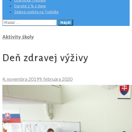
Čitárnička Trebiška
Darujte 2 % z dane
Zelená učebňa na Trebiške
Hľadať:
Aktivity školy
Deň zdravej výživy
4. novembra 2019
9. februára 2020