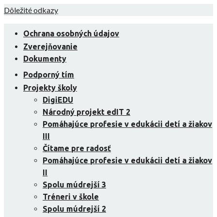
Skip
Dôležité odkazy
to
content
Ochrana osobných údajov
Zverejňovanie
Dokumenty
Podporný tím
Projekty školy
DigiEDU
Národný projekt edIT 2
Pomáhajúce profesie v edukácii detí a žiakov
III
Čítame pre radosť
Pomáhajúce profesie v edukácii detí a žiakov
II
Spolu múdrejší 3
Tréneri v škole
Spolu múdrejší 2