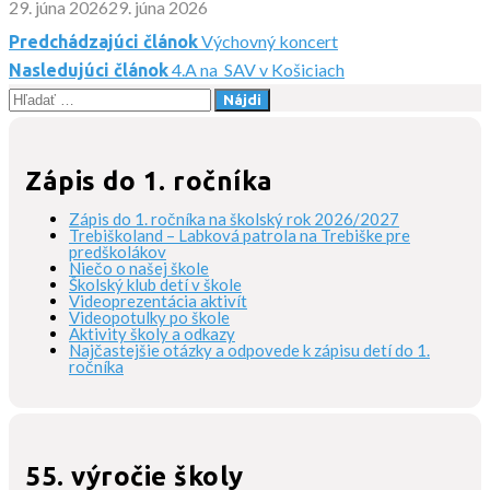
29. júna 2026
29. júna 2026
Výchovný koncert
Predchádzajúci článok
Navigácia
4.A na SAV v Košiciach
Nasledujúci článok
Hľadať:
v
článku
Zápis do 1. ročníka
Zápis do 1. ročníka na školský rok 2026/2027
Trebiškoland – Labková patrola na Trebiške pre
predškolákov
Niečo o našej škole
Školský klub detí v škole
Videoprezentácia aktivít
Videopotulky po škole
Aktivity školy a odkazy
Najčastejšie otázky a odpovede k zápisu detí do 1.
ročníka
55. výročie školy