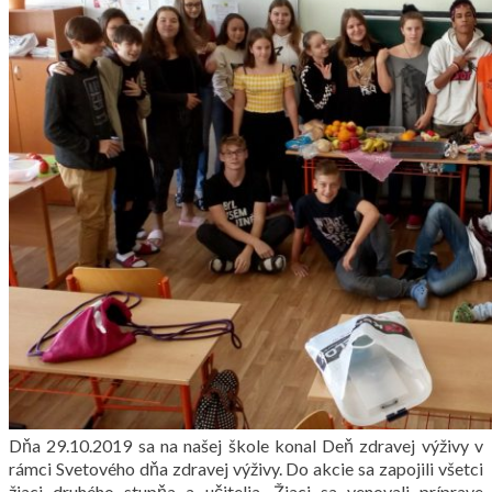
Dňa 29.10.2019 sa na našej škole konal Deň zdravej výživy v
rámci Svetového dňa zdravej výživy. Do akcie sa zapojili všetci
žiaci druhého stupňa a učitelia. Žiaci sa venovali príprave