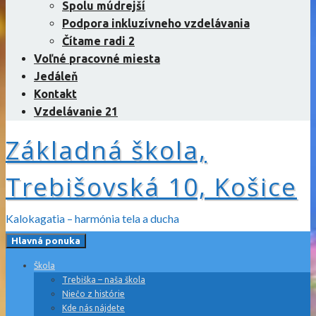
Spolu múdrejší
Podpora inkluzívneho vzdelávania
Čítame radi 2
Voľné pracovné miesta
Jedáleň
Kontakt
Vzdelávanie 21
Základná škola,
Trebišovská 10, Košice
Kalokagatia – harmónia tela a ducha
Hlavná ponuka
Škola
Trebiška – naša škola
Niečo z histórie
Kde nás nájdete