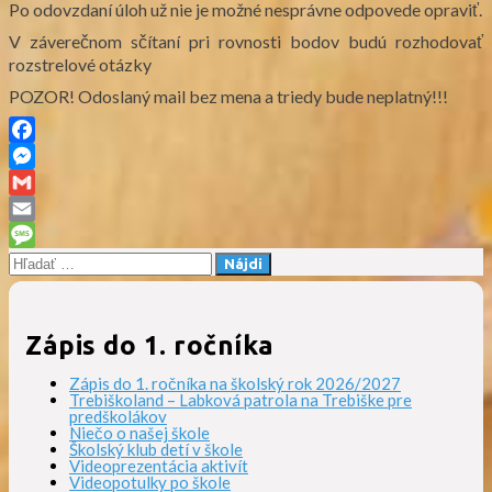
Po odovzdaní úloh už nie je možné nesprávne odpovede opraviť.
V záverečnom sčítaní pri rovnosti bodov budú rozhodovať
rozstrelové otázky
POZOR! Odoslaný mail bez mena a triedy bude neplatný!!!
Facebook
Messenger
Gmail
Email
Hľadať:
Message
Zápis do 1. ročníka
Zápis do 1. ročníka na školský rok 2026/2027
Trebiškoland – Labková patrola na Trebiške pre
predškolákov
Niečo o našej škole
Školský klub detí v škole
Videoprezentácia aktivít
Videopotulky po škole