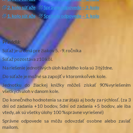
2. kolo súťaže
Správne odpovede – 2. kolo
1. kolo súťaže
Správne odpovede – 1. kolo
Pravidlá:
Súťaž je určená pre žiakov 5. -9. ročníka
Súťaž pozostáva z10 kôl.
Na riešenie jednotlivých úloh každého kola sú 3 týždne.
Do súťaže je možné sa zapojiť v ktoromkoľvek kole.
Jednotku do žiackej knižky môžeš získať 90%vyriešením
všetkých úloh v danom kole.
Do konečného hodnotenia sa zarátajú aj body za rýchlosť. (za 3
dni od zadania +10 bodov, 5dní od zadania +5 bodov, ale iba
vtedy, ak sú všetky úlohy 100 %správne vyriešené)
Správne odpovede sa môžu odovzdať osobne alebo zaslať
mailom.