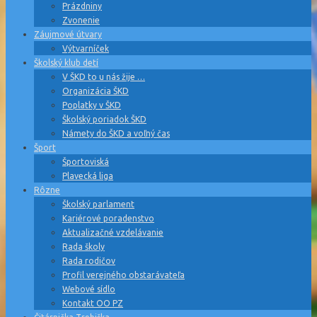
Prázdniny
Zvonenie
Záujmové útvary
Výtvarníček
Školský klub detí
V ŠKD to u nás žije …
Organizácia ŠKD
Poplatky v ŠKD
Školský poriadok ŠKD
Námety do ŠKD a voľný čas
Šport
Športoviská
Plavecká liga
Rôzne
Školský parlament
Kariérové poradenstvo
Aktualizačné vzdelávanie
Rada školy
Rada rodičov
Profil verejného obstarávateľa
Webové sídlo
Kontakt OO PZ