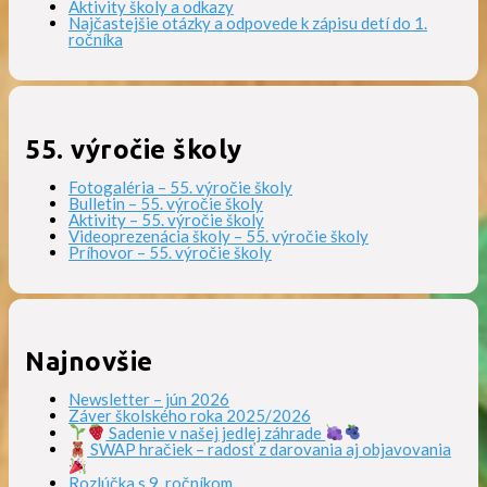
Aktivity školy a odkazy
Najčastejšie otázky a odpovede k zápisu detí do 1.
ročníka
55. výročie školy
Fotogaléria – 55. výročie školy
Bulletin – 55. výročie školy
Aktivity – 55. výročie školy
Videoprezenácia školy – 55. výročie školy
Príhovor – 55. výročie školy
Najnovšie
Newsletter – jún 2026
Záver školského roka 2025/2026
Sadenie v našej jedlej záhrade
SWAP hračiek – radosť z darovania aj objavovania
Rozlúčka s 9. ročníkom