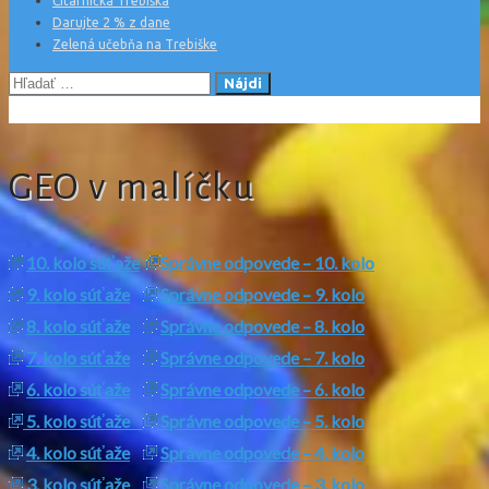
Čitárnička Trebiška
Darujte 2 % z dane
Zelená učebňa na Trebiške
Hľadať:
GEO v malíčku
10. kolo súťaže
Správne odpovede – 10. kolo
9. kolo súťaže
Správne odpovede – 9. kolo
8. kolo súťaže
Správne odpovede – 8. kolo
7. kolo súťaže
Správne odpovede – 7. kolo
6. kolo súťaže
Správne odpovede – 6. kolo
5. kolo súťaže
Správne odpovede – 5. kolo
4. kolo súťaže
Správne odpovede – 4. kolo
3. kolo súťaže
Správne odpovede – 3. kolo