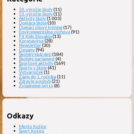
50. výročie školy
(11)
55. výročie školy
(11)
Aktivity školy
(1 003)
Domáca škola
(10)
Domáci silový tréning
(17)
Environmentálna výchova
(91)
Fit Kids Slovakia
(13)
Koronavírus
(28)
Newsletter
(30)
Oznamy
(94)
Školský klub detí
(184)
Školský parlament
(4)
Športové aktivity
(169)
Športy v škole
(41)
Výtvarníček
(1)
Zápis do 1. ročníka
(11)
Zdravie a pohyb
(21)
Zvládneme (aj) to
(8)
Odkazy
Mesto Košice
Šport Košice