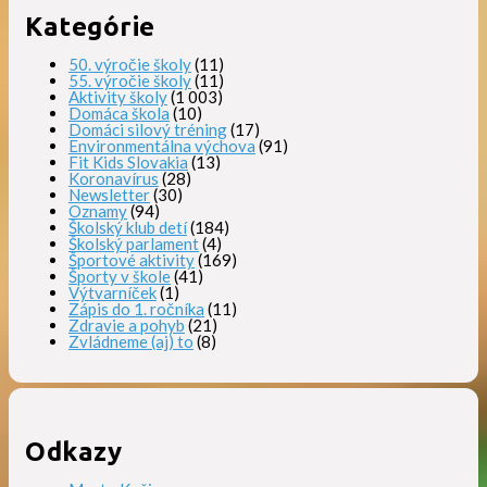
Kategórie
50. výročie školy
(11)
55. výročie školy
(11)
Aktivity školy
(1 003)
Domáca škola
(10)
Domáci silový tréning
(17)
Environmentálna výchova
(91)
Fit Kids Slovakia
(13)
Koronavírus
(28)
Newsletter
(30)
Oznamy
(94)
Školský klub detí
(184)
Školský parlament
(4)
Športové aktivity
(169)
Športy v škole
(41)
Výtvarníček
(1)
Zápis do 1. ročníka
(11)
Zdravie a pohyb
(21)
Zvládneme (aj) to
(8)
Odkazy