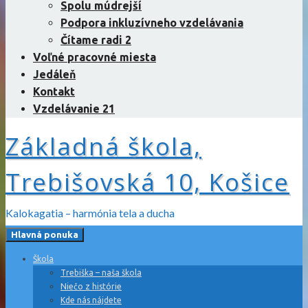
Spolu múdrejší
Podpora inkluzívneho vzdelávania
Čítame radi 2
Voľné pracovné miesta
Jedáleň
Kontakt
Vzdelávanie 21
Základná škola,
Trebišovská 10, Košice
Kalokagatia – harmónia tela a ducha
Hlavná ponuka
Škola
Trebiška – naša škola
Niečo z histórie
Kde nás nájdete