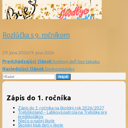
Rozlúčka s 9. ročníkom
29. júna 2026
29. júna 2026
Svetový deň bez tabaku
Predchádzajúci článok
Navigácia
Envirootázniky
Nasledujúci článok
Hľadať:
v
článku
Zápis do 1. ročníka
Zápis do 1. ročníka na školský rok 2026/2027
Trebiškoland – Labková patrola na Trebiške pre
predškolákov
Niečo o našej škole
Školský klub detí v škole