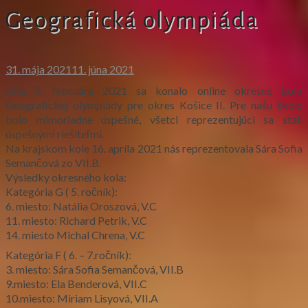
Geografická olympiáda
31. mája 2021
11. júna 2021
Dňa 5. februára 2021 sa konalo online okresné kolo
Geografickej olympiády pre okres Košice II. Pre našu školu
bolo mimoriadne úspešné, všetci reprezentujúci sa stali
úspešnými riešiteľmi.
Na krajskom kole 16. apríla 2021 nás reprezentovala Sára Sofia
Semančová zo VII.B.
Výsledky okresného kola:
Kategória G ( 5. ročník):
6. miesto: Natália Oroszová, V.C
11. miesto: Richard Petrik, V.C
14. miesto Michal Chrena, V.C
Kategória F ( 6. – 7.ročník):
3. miesto: Sára Sofia Semančová, VII.B
9.miesto: Ela Benderová, VII.C
10.miesto: Miriam Lisyová, VII.A