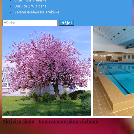
Čitárnička Trebiška
Darujte 2 % z dane
Zelená učebňa na Trebiške
Hľadať:
Aktivity školy
/
Environmentálna výchova