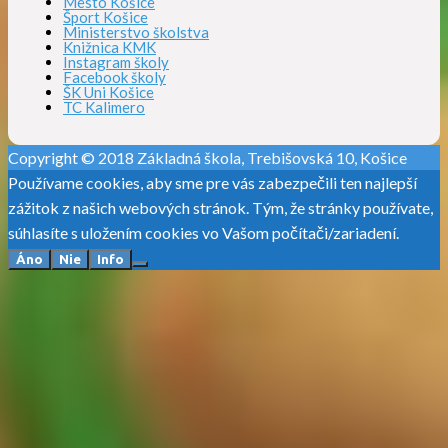
Mesto Košice
Šport Košice
Ministerstvo školstva
Knižnica KMK
Instagram školy
Facebook školy
ŠK Uni Košice
TC Kalimero
Copyright © 2018 Základná škola, Trebišovská 10, Košice
Používame cookies, aby sme pre vás zabezpečili ten najlepší
zážitok z našich webových stránok. Tým, že stránky používate,
súhlasíte s uložením cookies vo Vašom počítači/zariadení.
Áno
Nie
Info