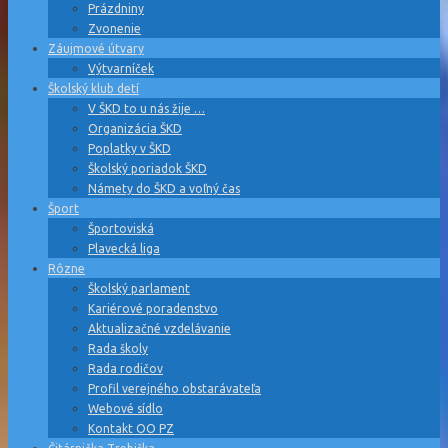
Prázdniny
Zvonenie
Záujmové útvary
Výtvarníček
Školský klub detí
V ŠKD to u nás žije …
Organizácia ŠKD
Poplatky v ŠKD
Školský poriadok ŠKD
Námety do ŠKD a voľný čas
Šport
Športoviská
Plavecká liga
Rôzne
Školský parlament
Kariérové poradenstvo
Aktualizačné vzdelávanie
Rada školy
Rada rodičov
Profil verejného obstarávateľa
Webové sídlo
Kontakt OO PZ