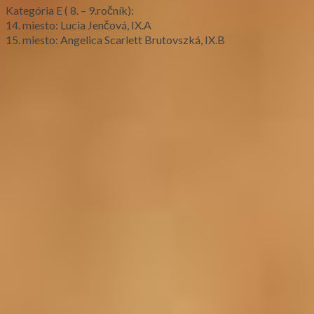
Kategória E ( 8. – 9.ročník):
14. miesto: Lucia Jenčová, IX.A
15. miesto: Angelica Scarlett Brutovszká, IX.B