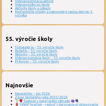
Videoprezentácia aktivít
Videopotulky po škole
Aktivity školy a odkazy
Najčastejšie otázky a odpovede k zápisu detí do 1.
ročníka
55. výročie školy
Fotogaléria – 55. výročie školy
Bulletin – 55. výročie školy
Aktivity – 55. výročie školy
Videoprezenácia školy – 55. výročie školy
Príhovor – 55. výročie školy
Najnovšie
Newsletter – jún 2026
Záver školského roka 2025/2026
Sadenie v našej jedlej záhrade
SWAP hračiek – radosť z darovania aj objavovania