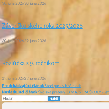
30. júna 2026
30. júna 2026
Záver školského roka 2025/2026
30. júna 2026
29. júna 2026
Rozlúčka s 9. ročníkom
29. júna 2026
29. júna 2026
Steel park v Košiciach
Predchádzajúci článok
Navigácia
Školské preteky O MAJSTRA ŠKOLY – let
Nasledujúci článok
Hľadať:
v