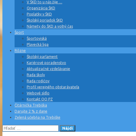
V ŠKD to u nás žije …
Organizácia ŠKD
Poplatky v ŠKD
Školský poriadok ŠKD
Námety do ŠKD a voľný čas
Šport
Športoviská
Plavecká liga
Rôzne
Školský parlament
Kariérové poradenstvo
Aktualizačné vzdelávanie
Rada školy
Rada rodičov
Profil verejného obstarávateľa
Webové sídlo
Kontakt OO PZ
Čitárnička Trebiška
Darujte 2 % z dane
Zelená učebňa na Trebiške
Hľadať: