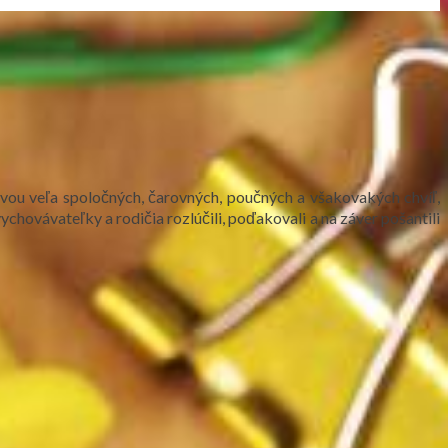
ovou veľa spoločných, čarovných, poučných a všakovakých chvíľ,
i vychovávateľky a rodičia rozlúčili, poďakovali a na záver pošantili