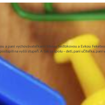
ofovou a pani vychovávateľkami Silviou Sedlákovou a Evkou Fekete
 postúpili na vyšší stupeň. A tak sa spolu – deti, pani učiteľka, pan