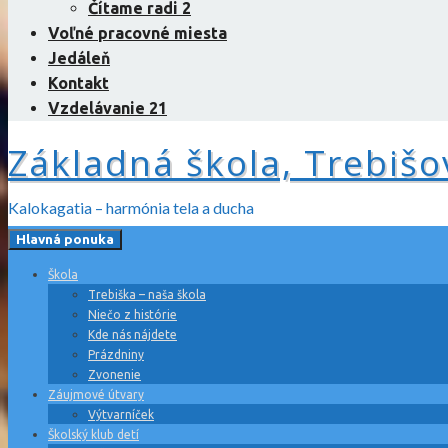
Čítame radi 2
Voľné pracovné miesta
Jedáleň
Kontakt
Vzdelávanie 21
Základná škola, Trebišo
Kalokagatia – harmónia tela a ducha
Hlavná ponuka
Škola
Trebiška – naša škola
Niečo z histórie
Kde nás nájdete
Prázdniny
Zvonenie
Záujmové útvary
Výtvarníček
Školský klub detí