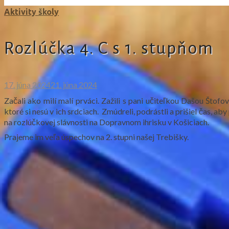
Aktivity školy
Rozlúčka 4. C s 1. stupňom
17. júna 2024
21. júna 2024
Začali ako milí malí prváci. Zažili s pani učiteľkou Dašou Št
ktoré si nesú v ich srdciach. Zmúdreli, podrástli a prišiel čas, aby
na rozlúčkovej slávnosti na Dopravnom ihrisku v Košiciach.
Prajeme im veľa úspechov na 2. stupni našej Trebišky.