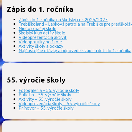
článku
Zápis do 1. ročníka
Zápis do 1. ročníka na školský rok 2026/2027
Trebiškoland – Labková patrola na Trebiške pre predškolá
Niečo o našej škole
Školský klub detí v škole
Videoprezentácia aktivít
Videopotulky po škole
Aktivity školy a odkazy
Najčastejšie otázky a odpovede k zápisu detí do 1. ročníka
55. výročie školy
Fotogaléria – 55. výročie školy
Bulletin – 55. výročie školy
Aktivity – 55. výročie školy
Videoprezenácia školy – 55. výročie školy
Príhovor – 55. výročie školy