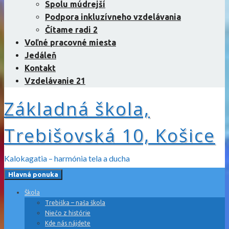
Spolu múdrejší
Podpora inkluzívneho vzdelávania
Čítame radi 2
Voľné pracovné miesta
Jedáleň
Kontakt
Vzdelávanie 21
Základná škola,
Trebišovská 10, Košice
Kalokagatia – harmónia tela a ducha
Hlavná ponuka
Škola
Trebiška – naša škola
Niečo z histórie
Kde nás nájdete