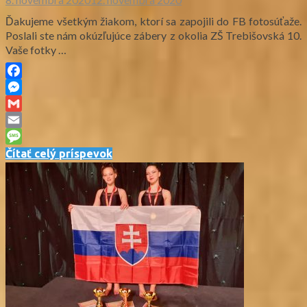
Ďakujeme všetkým žiakom, ktorí sa zapojili do FB fotosúťaže.
Poslali ste nám okúzľujúce zábery z okolia ZŠ Trebišovská 10.
Vaše fotky …
Facebook
Messenger
Gmail
Email
Message
Čítať celý príspevok