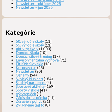
Newsletter – október 2025
Newsletter – jún 2025
Kategórie
50. výročie školy
(11)
55. výročie školy
(11)
Aktivity školy
(1 003)
Domáca škola
(10)
Domáci silový tréning
(17)
Environmentálna výchova
(91)
Fit Kids Slovakia
(13)
Koronavírus
(28)
Newsletter
(30)
Oznamy
(94)
Školský klub detí
(184)
Školský parlament
(4)
Športové aktivity
(169)
Športy v škole
(41)
Výtvarníček
(1)
Zápis do 1. ročníka
(11)
Zdravie a pohyb
(21)
Zvládneme (aj) to
(8)