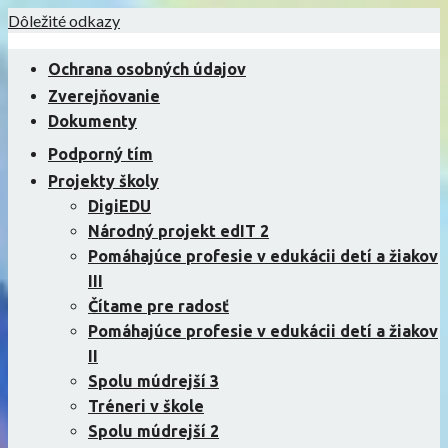
Skip
Dôležité odkazy
to
content
Ochrana osobných údajov
Zverejňovanie
Dokumenty
Podporný tím
Projekty školy
DigiEDU
Národný projekt edIT 2
Pomáhajúce profesie v edukácii detí a žiakov
III
Čítame pre radosť
Pomáhajúce profesie v edukácii detí a žiakov
II
Spolu múdrejší 3
Tréneri v škole
Spolu múdrejší 2