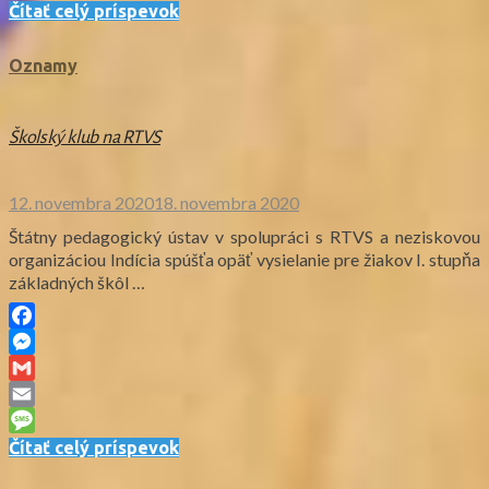
Message
Čítať celý príspevok
Oznamy
Školský klub na RTVS
12. novembra 2020
18. novembra 2020
Štátny pedagogický ústav v spolupráci s RTVS a neziskovou
organizáciou Indícia spúšťa opäť vysielanie pre žiakov I. stupňa
základných škôl …
Facebook
Messenger
Gmail
Email
Message
Čítať celý príspevok