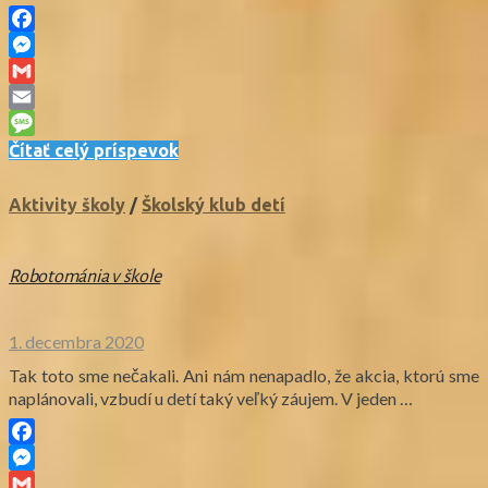
Facebook
Messenger
Gmail
Email
Message
Čítať celý príspevok
Aktivity školy
/
Školský klub detí
Robotománia v škole
1. decembra 2020
Tak toto sme nečakali. Ani nám nenapadlo, že akcia, ktorú sme
naplánovali, vzbudí u detí taký veľký záujem. V jeden …
Facebook
Messenger