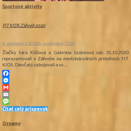
Športové aktivity
FIT KIDS Záhreb 2020
4. novembra 2020
6. novembra 2020
Žiačky Sára Kiššová a Gabriela Szabóová nás 31.10.2020
reprezentovali v Záhrebe na medzinárodných pretekoch FIT
KIDS. Dievčatá zabojovali a so …
Facebook
Messenger
Gmail
Email
Message
Čítať celý príspevok
Oznamy