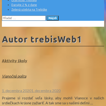
Čitárnička Trebiška
Darujte 2 % z dane
Zelená učebňa na Trebiške
Hľadať:
Autor
trebisWeb1
Aktivity školy
Vianočná pošta
1. decembra 2020
1. decembra 2020
Prajeme si rozdať veľa lásky, aby mohli Vianoce v našich
srdiečkach krásne zažiariť. A tak sme sa s našimi deťmi …