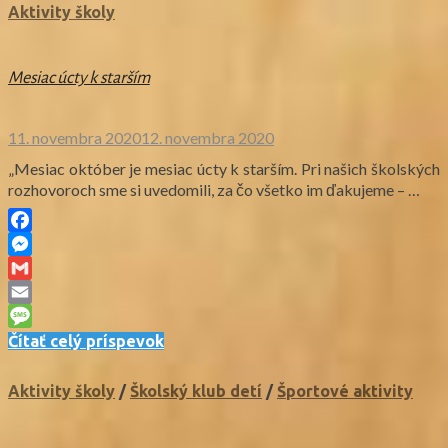
Aktivity školy
Mesiac úcty k starším
11. novembra 2020
12. novembra 2020
„Mesiac október je mesiac úcty k starším. Pri našich školských
rozhovoroch sme si uvedomili, za čo všetko im ďakujeme – …
Facebook
Messenger
Gmail
Email
Message
Čítať celý príspevok
Aktivity školy
/
Školský klub detí
/
Športové aktivity