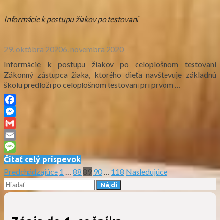
Informácie k postupu žiakov po testovaní
29. októbra 2020
6. novembra 2020
Informácie k postupu žiakov po celoplošnom testovaní
Zákonný zástupca žiaka, ktorého dieťa navštevuje základnú
školu predloží po celoplošnom testovaní pri prvom …
Facebook
Messenger
Gmail
Email
Message
Čítať celý príspevok
Predchádzajúce
1
…
88
89
90
…
118
Nasledujúce
Stránkovanie
Hľadať:
príspevkov