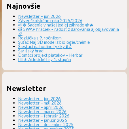
Najnovšie
Newsletter – jún 2026
Záver školského roka 2025/2026
🌱🍓 Sadenie v našej jedlej záhrade 🍇🫐
🧸 SWAP hračiek – radosť z darovania aj objavovania
🎉
Rozlúčka s 9. ročníkom
Súťaž Naj 3D model z biológie/chémie
Šiestaci na hodine fyziky 🧪🔬
Šarišský hrad
Domáci projekt piatakov – Herbár
🏃‍♀️☀️ Atletické hry 1. stupňa
Newsletter
Newsletter – jún 2026
Newsletter – máj 2026
Newsletter – apríl 2026
Newsletter – marec 2026
Newsletter – február 2026
Newsletter – január 2026
Newsletter – december 2025
Newsletter – november 2025