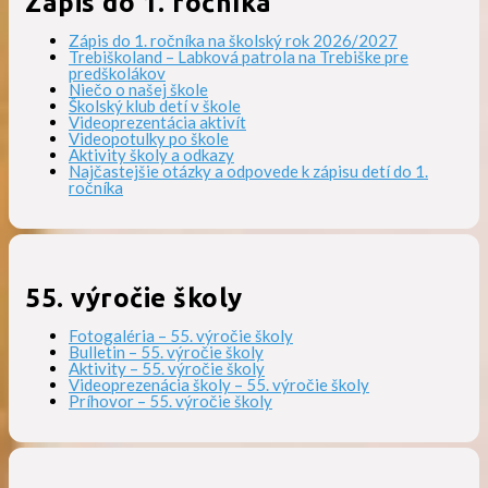
Zápis do 1. ročníka
Zápis do 1. ročníka na školský rok 2026/2027
Trebiškoland – Labková patrola na Trebiške pre
predškolákov
Niečo o našej škole
Školský klub detí v škole
Videoprezentácia aktivít
Videopotulky po škole
Aktivity školy a odkazy
Najčastejšie otázky a odpovede k zápisu detí do 1.
ročníka
55. výročie školy
Fotogaléria – 55. výročie školy
Bulletin – 55. výročie školy
Aktivity – 55. výročie školy
Videoprezenácia školy – 55. výročie školy
Príhovor – 55. výročie školy