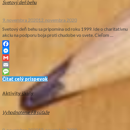
Svetový deň behu
9. novembra 2020
12. novembra 2020
Svetový deň behu sa pripomína od roku 1999. Ide o charitatívnu
akciu na podporu boja proti chudobe vo svete. Cieľom …
Facebook
Messenger
Gmail
Email
Message
Čítať celý príspevok
Aktivity školy
Vyhodnotenie FB súťaže
8. novembra 2020
12. novembra 2020