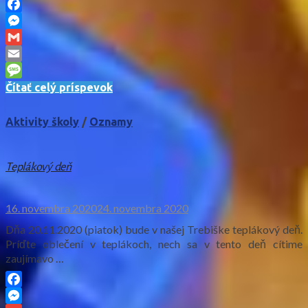
Facebook
Messenger
Gmail
Email
Message
Čítať celý príspevok
Aktivity školy
/
Oznamy
Teplákový deň
16. novembra 2020
24. novembra 2020
Dňa 20.11.2020 (piatok) bude v našej Trebiške teplákový deň.
Príďte oblečení v teplákoch, nech sa v tento deň cítime
zaujímavo …
Facebook