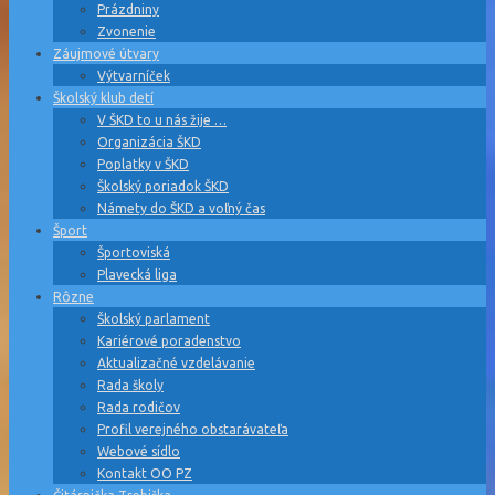
Prázdniny
Zvonenie
Záujmové útvary
Výtvarníček
Školský klub detí
V ŠKD to u nás žije …
Organizácia ŠKD
Poplatky v ŠKD
Školský poriadok ŠKD
Námety do ŠKD a voľný čas
Šport
Športoviská
Plavecká liga
Rôzne
Školský parlament
Kariérové poradenstvo
Aktualizačné vzdelávanie
Rada školy
Rada rodičov
Profil verejného obstarávateľa
Webové sídlo
Kontakt OO PZ