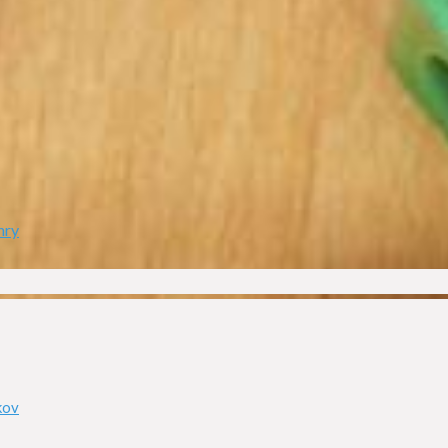
hry
kov