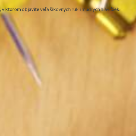
a, v ktorom objavíte veľa šikovných rúk i múdrych hlavičiek.