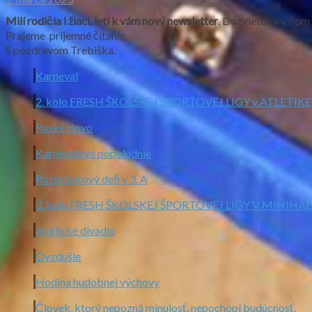
Milí rodičia i žiaci, letí k vám nový newsletter
. Dozviete sa v ňom 
Prajeme príjemné čítanie.
S pozdravom Trebiška.
Karneval
2. kolo FRESH ŠKOLSKEJ ŠPORTOVEJ LIGY v ATLETIKE
Ruské slovo
Karnevalové popoludnie
Rozprávkový deň v 3. A
3. kolo FRESH ŠKOLSKEJ ŠPORTOVEJ LIGY V MINIH
Anglické divadlo
Ovzdušie
Hodina hudobnej výchovy
Človek, ktorý nepozná minulosť, nepochopí budúcnosť.