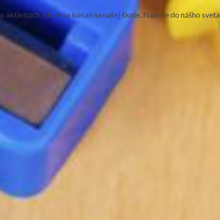
o aktivitách, ktoré sa konali na našej škole. Nazrite do nášho svet
ÁDZANEJ