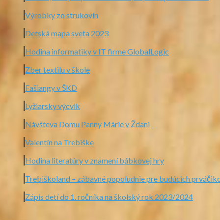
Výrobky zo strukovín
Detská mapa sveta 2023
Hodina informatiky v IT firme GlobalLogic
Zber textilu v škole
Fašiangy v ŠKD
Lyžiarsky výcvik
Návšteva Domu Panny Márie v Ždani
Valentín na Trebiške
Hodina literatúry v znamení bábkovej hry
Trebiškoland – zábavné popoludnie pre budúcich prváčik
Zápis detí do 1. ročníka na školský rok 2023/2024