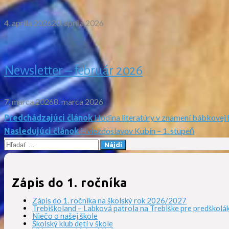
4. apríla 2026
20. apríla 2026
Newsletter – február 2026
7. marca 2026
8. marca 2026
Hodina literatúry v znamení bábkovej 
Predchádzajúci článok
Navigácia
Hviezdoslavov Kubín – 1. stupeň
Nasledujúci článok
Hľadať:
v
článku
Zápis do 1. ročníka
Zápis do 1. ročníka na školský rok 2026/2027
Trebiškoland – Labková patrola na Trebiške pre predškolá
Niečo o našej škole
Školský klub detí v škole