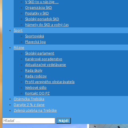
V ŠKD to u nás žije …
Organizácia ŠKD
Poplatky v ŠKD
Školský poriadok ŠKD
Námety do ŠKD a voľný čas
Šport
Športoviská
Plavecká liga
Rôzne
Školský parlament
Kariérové poradenstvo
Aktualizačné vzdelávanie
Rada školy
Rada rodičov
Profil verejného obstarávateľa
Webové sídlo
Kontakt OO PZ
Čitárnička Trebiška
Darujte 2 % z dane
Zelená učebňa na Trebiške
Hľadať: