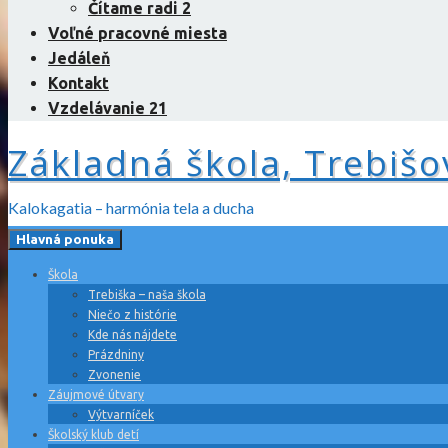
Čítame radi 2
Voľné pracovné miesta
Jedáleň
Kontakt
Vzdelávanie 21
Základná škola, Trebišo
Kalokagatia – harmónia tela a ducha
Hlavná ponuka
Škola
Trebiška – naša škola
Niečo z histórie
Kde nás nájdete
Prázdniny
Zvonenie
Záujmové útvary
Výtvarníček
Školský klub detí