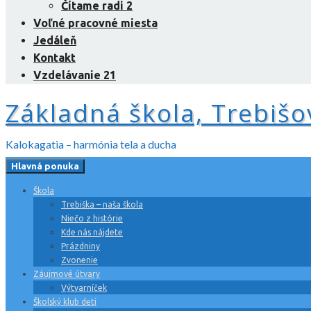
Čítame radi 2
Voľné pracovné miesta
Jedáleň
Kontakt
Vzdelávanie 21
Základná škola, Trebišo
Kalokagatia – harmónia tela a ducha
Hlavná ponuka
Škola
Trebiška – naša škola
Niečo z histórie
Kde nás nájdete
Prázdniny
Zvonenie
Záujmové útvary
Výtvarníček
Školský klub detí