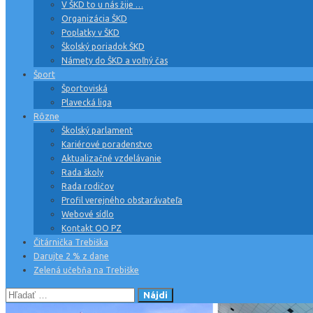
V ŠKD to u nás žije …
Organizácia ŠKD
Poplatky v ŠKD
Školský poriadok ŠKD
Námety do ŠKD a voľný čas
Šport
Športoviská
Plavecká liga
Rôzne
Školský parlament
Kariérové poradenstvo
Aktualizačné vzdelávanie
Rada školy
Rada rodičov
Profil verejného obstarávateľa
Webové sídlo
Kontakt OO PZ
Čitárnička Trebiška
Darujte 2 % z dane
Zelená učebňa na Trebiške
Hľadať: