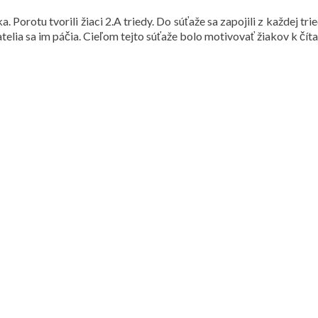
 Porotu tvorili žiaci 2.A triedy. Do súťaže sa zapojili z každej trie
telia sa im páčia. Cieľom tejto súťaže bolo motivovať žiakov k číta