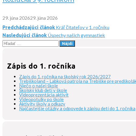
29. júna 2026
29. júna 2026
Kráľ čitateľov v 1. ročníku
Predchádzajúci článok
Navigácia
Úspechy našich gymnastiek
Nasledujúci článok
Hľadať:
v
článku
Zápis do 1. ročníka
Zápis do 1. ročníka na školský rok 2026/2027
Trebiškoland – Labková patrola na Trebiške pre predškolá
Niečo o našej škole
Školský klub detí v škole
Videoprezentácia aktivít
Videopotulky po škole
Aktivity školy a odkazy
Najčastejšie otázky a odpovede k zápisu detí do 1. ročníka