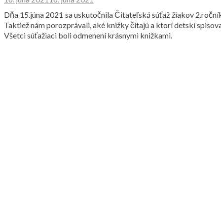
Dňa 15.júna 2021 sa uskutočnila Čitateľská súťaž žiakov 2.ročníka.
Taktiež nám porozprávali, aké knižky čítajú a ktorí detskí spisova
Všetci súťažiaci boli odmenení krásnymi knižkami.