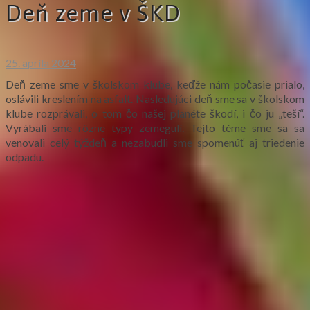
Deň zeme v ŠKD
25. apríla 2024
Deň zeme sme v školskom klube, keďže nám počasie prialo,
oslávili kreslením na asfalt. Nasledujúci deň sme sa v školskom
klube rozprávali, o tom čo našej planéte škodí, i čo ju „teší“.
Vyrábali sme rôzne typy zemegulí. Tejto téme sme sa sa
venovali celý týždeň a nezabudli sme spomenúť aj triedenie
odpadu.