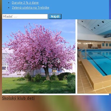
Darujte 2 % z dane
Zelená učebňa na Trebiške
Hľadať:
Školský klub detí