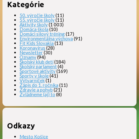
Kategórie
50. výročie školy
(11)
55. výročie školy
(11)
Aktivity školy
(1 003)
Domáca škola
(10)
Domáci silový tréning
(17)
Environmentálna výchova
(91)
Fit Kids Slovakia
(13)
Koronavírus
(28)
Newsletter
(30)
Oznamy
(94)
Školský klub detí
(184)
Školský parlament
(4)
Športové aktivity
(169)
Športy v škole
(41)
Výtvarníček
(1)
Zápis do 1. ročníka
(11)
Zdravie a pohyb
(21)
Zvládneme (aj) to
(8)
Odkazy
Mesto Košice