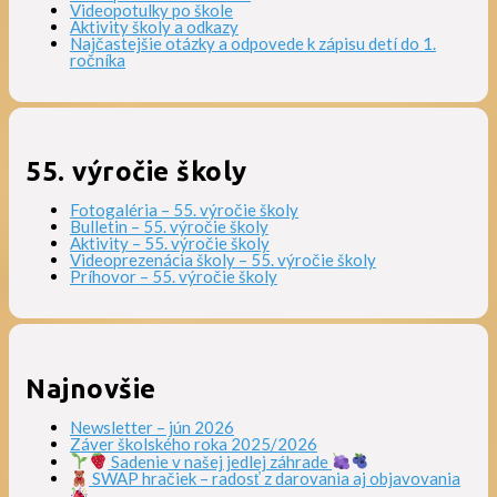
Videopotulky po škole
Aktivity školy a odkazy
Najčastejšie otázky a odpovede k zápisu detí do 1.
ročníka
55. výročie školy
Fotogaléria – 55. výročie školy
Bulletin – 55. výročie školy
Aktivity – 55. výročie školy
Videoprezenácia školy – 55. výročie školy
Príhovor – 55. výročie školy
Najnovšie
Newsletter – jún 2026
Záver školského roka 2025/2026
Sadenie v našej jedlej záhrade
SWAP hračiek – radosť z darovania aj objavovania