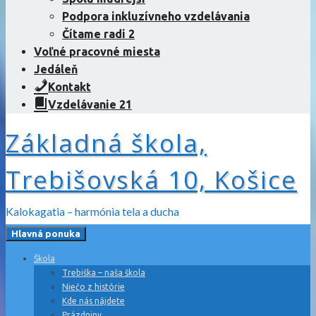
Podpora inkluzívneho vzdelávania
Čítame radi 2
Voľné pracovné miesta
Jedáleň
Kontakt
Vzdelávanie 21
Základná škola,
Trebišovská 10, Košice
Kalokagatia – harmónia tela a ducha
Hlavná ponuka
Škola
Trebiška – naša škola
Niečo z histórie
Kde nás nájdete
Prázdniny