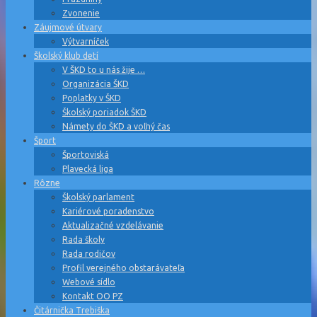
Zvonenie
Záujmové útvary
Výtvarníček
Školský klub detí
V ŠKD to u nás žije …
Organizácia ŠKD
Poplatky v ŠKD
Školský poriadok ŠKD
Námety do ŠKD a voľný čas
Šport
Športoviská
Plavecká liga
Rôzne
Školský parlament
Kariérové poradenstvo
Aktualizačné vzdelávanie
Rada školy
Rada rodičov
Profil verejného obstarávateľa
Webové sídlo
Kontakt OO PZ
Čitárnička Trebiška