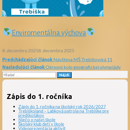
Enviromentálna výchova
8. decembra 2025
8. decembra 2025
Návšteva MŠ Trebišovská 11
Predchádzajúci článok
Navigácia
Okresné kolo geografickej olympiády
Nasledujúci článok
Hľadať:
v
článku
Zápis do 1. ročníka
Zápis do 1. ročníka na školský rok 2026/2027
Trebiškoland – Labková patrola na Trebiške pre
predškolákov
Niečo o našej škole
Školský klub detí v škole
Videoprezentácia aktivít