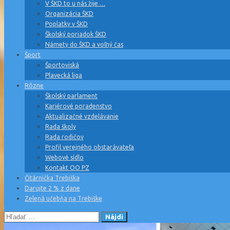
V ŠKD to u nás žije …
Organizácia ŠKD
Poplatky v ŠKD
Školský poriadok ŠKD
Námety do ŠKD a voľný čas
Šport
Športoviská
Plavecká liga
Rôzne
Školský parlament
Kariérové poradenstvo
Aktualizačné vzdelávanie
Rada školy
Rada rodičov
Profil verejného obstarávateľa
Webové sídlo
Kontakt OO PZ
Čitárnička Trebiška
Darujte 2 % z dane
Zelená učebňa na Trebiške
Hľadať: