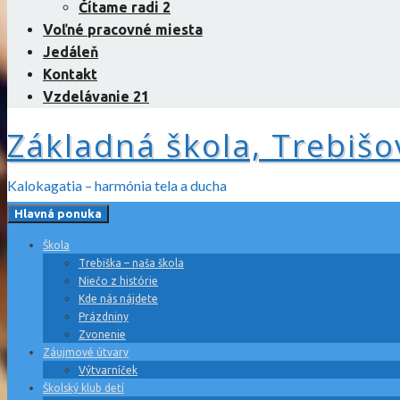
Čítame radi 2
Voľné pracovné miesta
Jedáleň
Kontakt
Vzdelávanie 21
Základná škola, Trebišo
Kalokagatia – harmónia tela a ducha
Hlavná ponuka
Škola
Trebiška – naša škola
Niečo z histórie
Kde nás nájdete
Prázdniny
Zvonenie
Záujmové útvary
Výtvarníček
Školský klub detí