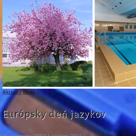
Aktivity školy
Európsky deň jazykov
26. septembra 2023
11. októbra 2023