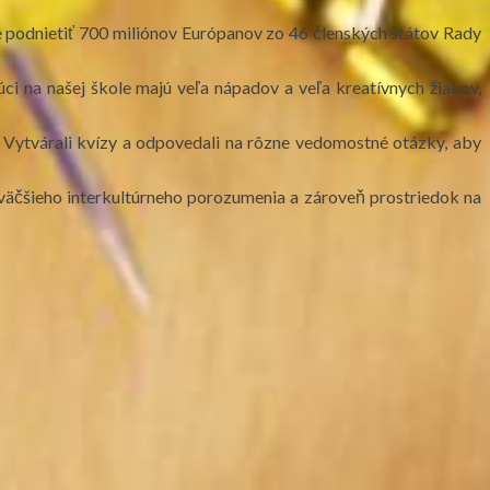
e podnietiť 700 miliónov Európanov zo 46 členských štátov Rady
 na našej škole majú veľa nápadov a veľa kreatívnych žiakov,
. Vytvárali kvízy a odpovedali na rôzne vedomostné otázky, aby
e väčšieho interkultúrneho porozumenia a zároveň prostriedok na