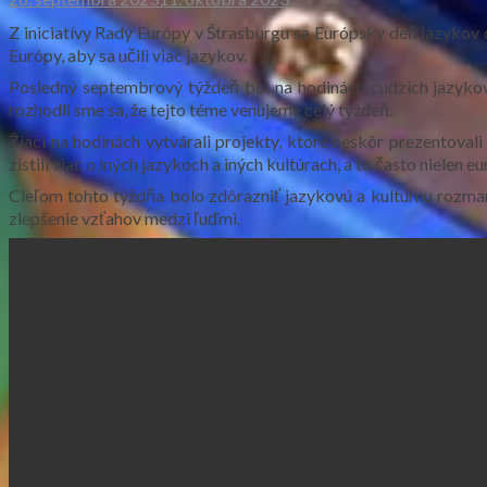
Z
iniciatívy Rady Európy v Štrasburgu sa Európsky deň jazykov 
Európy, aby sa učili viac jazykov.
Posledný septembrový týždeň bol na hodinách cudzích jazykov
rozhodli sme sa, že tejto téme venujeme celý týždeň.
Žiaci na hodinách vytvárali projekty, ktoré neskôr prezentova
zistili viac o iných jazykoch a iných kultúrach, a to často nielen e
Cieľom tohto týždňa bolo zdôrazniť jazykovú a kultúrnu rozmani
zlepšenie vzťahov medzi ľuďmi.