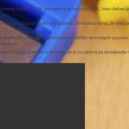
oslavuje každý rok 26. septembra už od roku 2001. Jeho cieľom j
 venovaný Európskemu dňu jazykov. Vzhľadom na to, že vyučujúci
li a prekladali texty od známych spisovateľov do rôznych jazykov
urópskych.
tosť Európy, pretože si myslíme, že je to nástroj na dosiahnuti